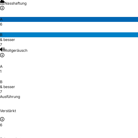
Nasshaftung
A
6
B
& besser
7
Rollgeräusch
A
1
B
& besser
7
Ausführung
Verstärkt
6