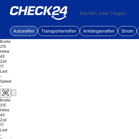
Suchen oder fragen
Autoreifen
Transporterreifen
Anhängerreifen
Strom
Breite
215
Höhe
45
Zoll
17
Last
-
Speed
-
Breite
215
Höhe
45
Zoll
17
Last
-