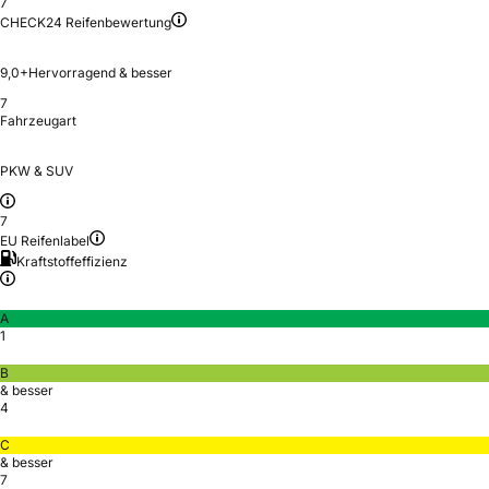
7
CHECK24 Reifenbewertung
9,0+
Hervorragend & besser
7
Fahrzeugart
PKW & SUV
7
EU Reifenlabel
Kraftstoffeffizienz
A
1
B
& besser
4
C
& besser
7