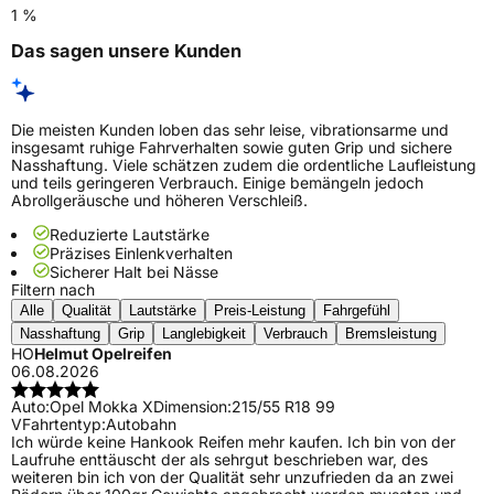
1 %
Das sagen unsere Kunden
Die meisten Kunden loben das sehr leise, vibrationsarme und
insgesamt ruhige Fahrverhalten sowie guten Grip und sichere
Nasshaftung. Viele schätzen zudem die ordentliche Laufleistung
und teils geringeren Verbrauch. Einige bemängeln jedoch
Abrollgeräusche und höheren Verschleiß.
Reduzierte Lautstärke
Präzises Einlenkverhalten
Sicherer Halt bei Nässe
Filtern nach
Alle
Qualität
Lautstärke
Preis-Leistung
Fahrgefühl
Nasshaftung
Grip
Langlebigkeit
Verbrauch
Bremsleistung
HO
Helmut Opelreifen
06.08.2026
Auto:
Opel Mokka X
Dimension:
215/55 R18 99
V
Fahrtentyp:
Autobahn
Ich würde keine Hankook Reifen mehr kaufen. Ich bin von der
Laufruhe enttäuscht der als sehrgut beschrieben war, des
weiteren bin ich von der Qualität sehr unzufrieden da an zwei