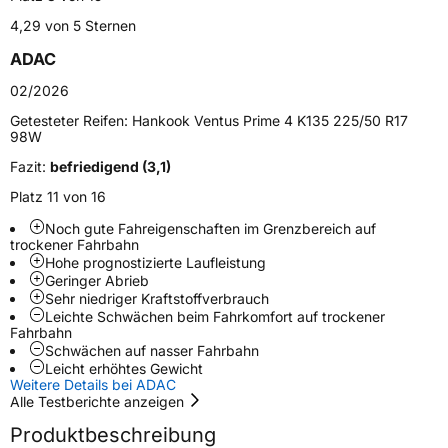
4,29 von 5 Sternen
Schlauchtyp
TL
ADAC
Zustand
Neureifen
02/2026
Getesteter Reifen:
Hankook Ventus Prime 4 K135 225/50 R17
Verstärkt
XL
98W
Fazit:
befriedigend (3,1)
EU Label
Platz 11 von 16
Effizienz
A
Noch gute Fahreigenschaften im Grenzbereich auf
trockener Fahrbahn
Hohe prognostizierte Laufleistung
Nasshaftung
A
Geringer Abrieb
Sehr niedriger Kraftstoffverbrauch
Leichte Schwächen beim Fahrkomfort auf trockener
Rollgeräusch (Klasse)
A
Fahrbahn
Schwächen auf nasser Fahrbahn
Rollgeräusch (dB)
68
Leicht erhöhtes Gewicht
Weitere Details bei ADAC
Fahrzeugklasse
C1
Alle Testberichte anzeigen
Produktbeschreibung
3PMSF / Schneeflockensymbol / Alpine-Symbol
Nein