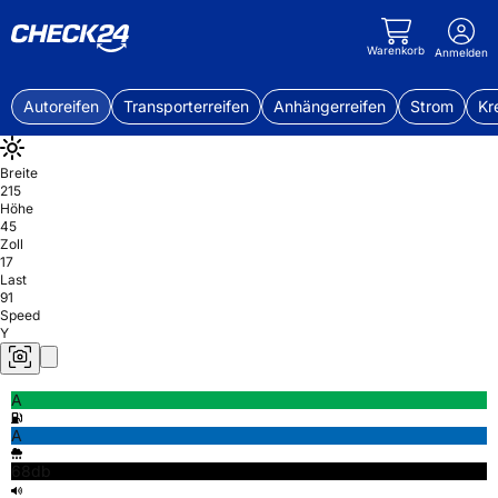
Warenkorb
Anmelden
Autoreifen
Transporterreifen
Anhängerreifen
Strom
Kr
Breite
215
Höhe
45
Zoll
17
Last
91
Speed
Y
A
A
68db