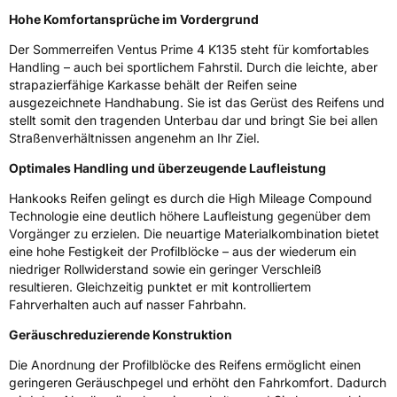
Hohe Komfortansprüche im Vordergrund
EPREL ID
1526441
Der Sommerreifen Ventus Prime 4 K135 steht für komfortables
Handling – auch bei sportlichem Fahrstil. Durch die leichte, aber
Allgemeine Produktsicherheit (GPSR)
strapazierfähige Karkasse behält der Reifen seine
ausgezeichnete Handhabung. Sie ist das Gerüst des Reifens und
Herstellerkontakt
Hankook Tire Europe GmbH, Siemensstr. 14
stellt somit den tragenden Unterbau dar und bringt Sie bei allen
D-63263 Neu-Isenburg Deutschland,
Straßenverhältnissen angenehm an Ihr Ziel.
technik@hankookreifen.de
Optimales Handling und überzeugende Laufleistung
Hankooks Reifen gelingt es durch die High Mileage Compound
Technologie eine deutlich höhere Laufleistung gegenüber dem
Vorgänger zu erzielen. Die neuartige Materialkombination bietet
eine hohe Festigkeit der Profilblöcke – aus der wiederum ein
niedriger Rollwiderstand sowie ein geringer Verschleiß
resultieren. Gleichzeitig punktet er mit kontrolliertem
Fahrverhalten auch auf nasser Fahrbahn.
Geräuschreduzierende Konstruktion
Die Anordnung der Profilblöcke des Reifens ermöglicht einen
geringeren Geräuschpegel und erhöht den Fahrkomfort. Dadurch