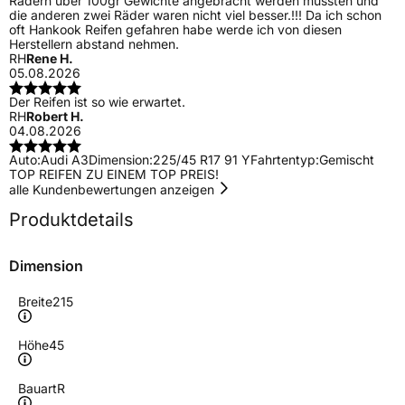
Rädern über 100gr Gewichte angebracht werden mussten und
die anderen zwei Räder waren nicht viel besser.!!! Da ich schon
oft Hankook Reifen gefahren habe werde ich von diesen
Herstellern abstand nehmen.
RH
Rene H.
05.08.2026
Der Reifen ist so wie erwartet.
RH
Robert H.
04.08.2026
Auto:
Audi A3
Dimension:
225/45 R17 91 Y
Fahrtentyp:
Gemischt
TOP REIFEN ZU EINEM TOP PREIS!
alle Kundenbewertungen anzeigen
Produktdetails
Dimension
Breite
215
Höhe
45
Bauart
R