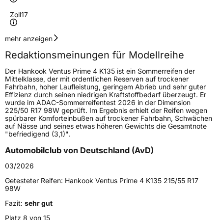
Zoll
17
Geschwindigkeitsindex
Y
mehr anzeigen
Redaktionsmeinungen für Modellreihe
Höchstgeschwindigkeit
300 km/h
Der Hankook Ventus Prime 4 K135 ist ein Sommerreifen der
Lastindex
91
Mittelklasse, der mit ordentlichen Reserven auf trockener
Fahrbahn, hoher Laufleistung, geringem Abrieb und sehr guter
Effizienz durch seinen niedrigen Kraftstoffbedarf überzeugt. Er
Höchstlast
615 kg
wurde im ADAC-Sommerreifentest 2026 in der Dimension
225/50 R17 98W geprüft. Im Ergebnis erhielt der Reifen wegen
spürbarer Komforteinbußen auf trockener Fahrbahn, Schwächen
Generelle Merkmale
auf Nässe und seines etwas höheren Gewichts die Gesamtnote
"befriedigend (3,1)".
Fahrzeugtyp
PKW
Automobilclub von Deutschland (AvD)
Verwendung
Sommerreifen
03/2026
Modellname
Ventus Prime 4 K135
Getesteter Reifen:
Hankook Ventus Prime 4 K135 215/55 R17
Fahrzeugart
PKW & SUV
98W
Fazit:
sehr gut
Weitere Eigenschaften
Platz 8 von 15