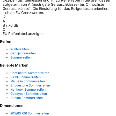
Dezibel (dB) gemessen und im EU Reifenlabel in die drei Klassen
aufgeteilt: von A (niedrigste Geräuschklasse) bis C (höchste
Geräuschklasse). Die Einstufung für das Rollgeräusch orientiert
sich an EU Grenzwerten.
A
B
/
70
dB
C
EU Reifenlabel anzeigen
Reifen
Winterreifen
Ganzjahresreifen
Sommerreifen
Beliebte Marken
Continental Sommerreifen
Pirelli Sommerreifen
Michelin Sommerreifen
Bridgestone Sommerreifen
Hankook Sommerreifen
Goodyear Sommerreifen
Dunlop Sommerreifen
Dimensionen
205/60 R16 Sommerreifen