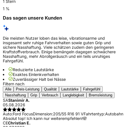
1 Stern
1 %
Das sagen unsere Kunden
Die meisten Nutzer loben das leise, vibrationsarme und
insgesamt sehr ruhige Fahrverhalten sowie guten Grip und
sichere Nasshaftung. Viele schätzen zudem den geringeren
Kraftstoffverbrauch. Einige bemängeln dagegen schwächere
Nasshaftung, mehr Abrollgeräusch und ein teils unruhiges
Fahrgefühl.
Reduzierte Lautstärke
Exaktes Einlenkverhalten
Zuverlässiger Halt bei Nässe
Filtern nach
Alle
Preis-Leistung
Qualität
Lautstärke
Fahrgefühl
Nasshaftung
Grip
Verbrauch
Langlebigkeit
Bremsleistung
SA
Stanimir A.
05.08.2026
Auto:
Ford Focus
Dimension:
205/55 R16 91 V
Fahrtentyp:
Autobahn
Absolut top! Ich kann nur weiterempfehlen!🫣
CE
Christian E.