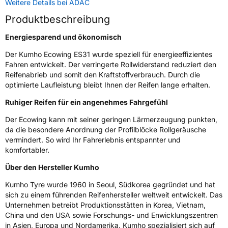
Weitere Details bei ADAC
Weitere Eigenschaften
Produktbeschreibung
Schlauchtyp
TL
Energiesparend und ökonomisch
Zustand
Neureifen
Der Kumho Ecowing ES31 wurde speziell für energieeffizientes
Fahren entwickelt. Der verringerte Rollwiderstand reduziert den
Reifenabrieb und somit den Kraftstoffverbrauch. Durch die
EU Label
optimierte Laufleistung bleibt Ihnen der Reifen lange erhalten.
Ruhiger Reifen für ein angenehmes Fahrgefühl
Effizienz
B
Der Ecowing kann mit seiner geringen Lärmerzeugung punkten,
Nasshaftung
B
da die besondere Anordnung der Profilblöcke Rollgeräusche
vermindert. So wird Ihr Fahrerlebnis entspannter und
komfortabler.
Rollgeräusch (Klasse)
B
Über den Hersteller Kumho
Rollgeräusch (dB)
70
Kumho Tyre wurde 1960 in Seoul, Südkorea gegründet und hat
Fahrzeugklasse
C1
sich zu einem führenden Reifenhersteller weltweit entwickelt. Das
Unternehmen betreibt Produktionsstätten in Korea, Vietnam,
China und den USA sowie Forschungs- und Enwicklungszentren
3PMSF / Schneeflockensymbol / Alpine-Symbol
Nein
in Asien, Europa und Nordamerika. Kumho spezialisiert sich auf