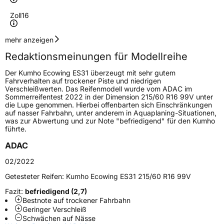
Zoll
16
Geschwindigkeitsindex
V
mehr anzeigen
Redaktionsmeinungen für Modellreihe
Höchstgeschwindigkeit
240 km/h
Der Kumho Ecowing ES31 überzeugt mit sehr gutem
Lastindex
91
Fahrverhalten auf trockener Piste und niedrigen
Verschleißwerten. Das Reifenmodell wurde vom ADAC im
Sommerreifentest 2022 in der Dimension 215/60 R16 99V unter
Höchstlast
615 kg
die Lupe genommen. Hierbei offenbarten sich Einschränkungen
auf nasser Fahrbahn, unter anderem in Aquaplaning-Situationen,
Gewicht (in kg)
7,99 kg
was zur Abwertung und zur Note "befriedigend" für den Kumho
führte.
Generelle Merkmale
ADAC
Fahrzeugtyp
PKW
02/2022
Verwendung
Sommerreifen
Getesteter Reifen:
Kumho Ecowing ES31 215/60 R16 99V
Modellname
Ecowing ES31
Fazit:
befriedigend (2,7)
Bestnote auf trockener Fahrbahn
Fahrzeugart
PKW & SUV
Geringer Verschleiß
Schwächen auf Nässe