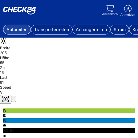
Warenkorb
Anmelden
Autoreifen
Transporterreifen
Anhängerreifen
Strom
Kr
Breite
205
Höhe
55
Zoll
16
Last
91
Speed
V
B
B
70db