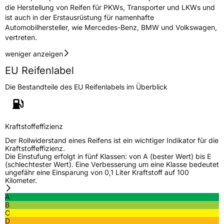
die Herstellung von Reifen für PKWs, Transporter und LKWs und
Eisgrip
Nein
ist auch in der Erstausrüstung für namenhafte
Automobilhersteller, wie Mercedes-Benz, BMW und Volkswagen,
EPREL ID
437134
vertreten.
Allgemeine Produktsicherheit (GPSR)
weniger anzeigen
Herstellerkontakt
Kumho Tire Europe GmbH, KUMHO TIRE
EU Reifenlabel
EUROPE GmbH Strahlenberger Str. 110-112
D-63067 Offenbach Germany, kumhotire.de,
Die Bestandteile des EU Reifenlabels im Überblick
technik@kumhotire.de
Kraftstoffeffizienz
Der Rollwiderstand eines Reifens ist ein wichtiger Indikator für die
Kraftstoffeffizienz.
Die Einstufung erfolgt in fünf Klassen: von A (bester Wert) bis E
(schlechtester Wert). Eine Verbesserung um eine Klasse bedeutet
ungefähr eine Einsparung von 0,1 Liter Kraftstoff auf 100
Kilometer.
A
B
C
D