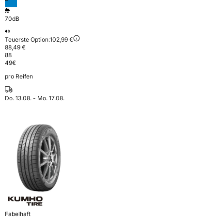
70dB
Teuerste Option:
102,99 €
88,49 €
88
49
€
pro Reifen
Do. 13.08. - Mo. 17.08.
Fabelhaft