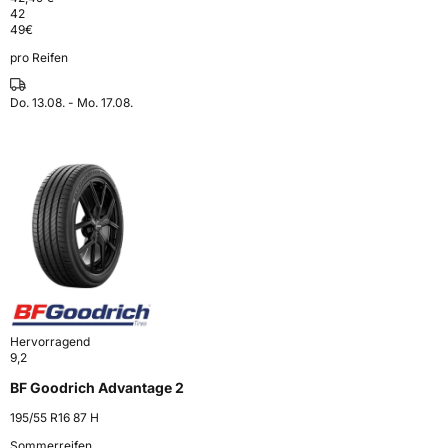
42
49
€
pro Reifen
Do. 13.08. - Mo. 17.08.
Hervorragend
9,2
BF Goodrich Advantage 2
195/55 R16 87 H
Sommerreifen