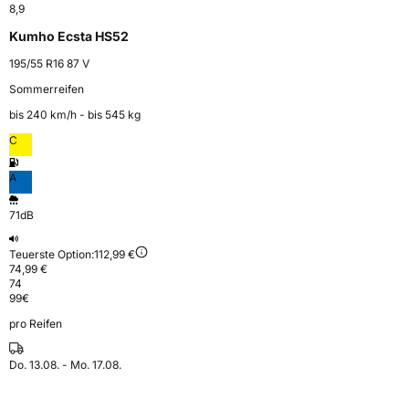
8,9
Kumho Ecsta HS52
195/55 R16 87 V
Sommerreifen
bis 240 km⁠/⁠h - bis 545 kg
C
A
71dB
Teuerste Option:
112,99 €
74,99 €
74
99
€
pro Reifen
Do. 13.08. - Mo. 17.08.