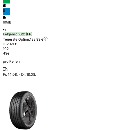
B
69dB
Felgenschutz (FP)
Teuerste Option:
138,99 €
102,49 €
102
49
€
pro Reifen
Fr. 14.08. - Di. 18.08.