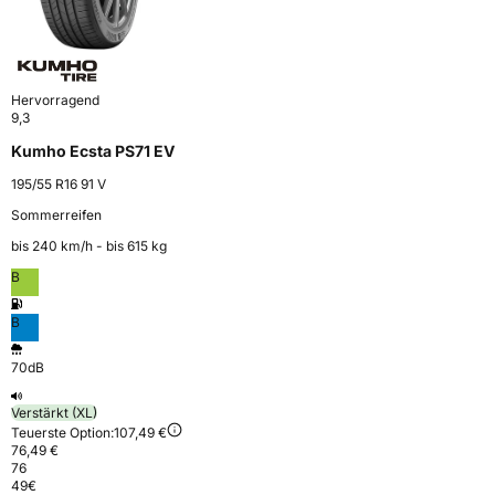
Hervorragend
9,3
Kumho Ecsta PS71 EV
195/55 R16 91 V
Sommerreifen
bis 240 km⁠/⁠h - bis 615 kg
B
B
70dB
Verstärkt (XL)
Teuerste Option:
107,49 €
76,49 €
76
49
€