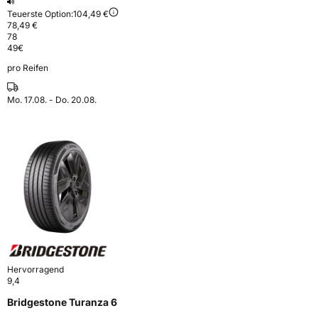
Teuerste Option:
104,49 €
78,49 €
78
49
€
pro Reifen
Mo. 17.08. - Do. 20.08.
Hervorragend
9,4
Bridgestone Turanza 6