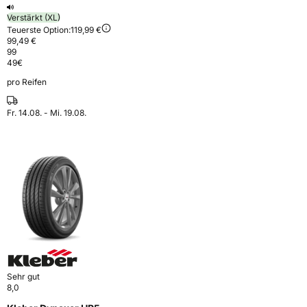
Verstärkt (XL)
Teuerste Option:
119,99 €
99,49 €
99
49
€
pro Reifen
Fr. 14.08. - Mi. 19.08.
Sehr gut
8,0