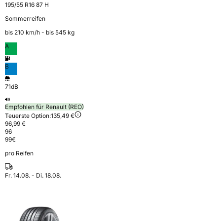
195/55 R16 87 H
Sommerreifen
bis 210 km⁠/⁠h - bis 545 kg
A
B
71dB
Empfohlen für Renault (REO)
Teuerste Option:
135,49 €
96,99 €
96
99
€
pro Reifen
Fr. 14.08. - Di. 18.08.