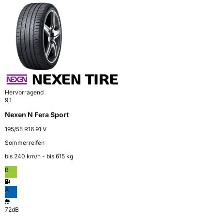
Hervorragend
9,1
Nexen N Fera Sport
195/55 R16 91 V
Sommerreifen
bis 240 km⁠/⁠h - bis 615 kg
B
A
72dB