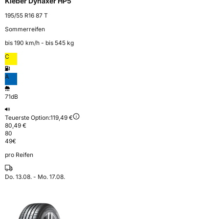
Kleber Dynaxer HP5
195/55 R16 87 T
Sommerreifen
bis 190 km⁠/⁠h - bis 545 kg
C
A
71dB
Teuerste Option:
119,49 €
80,49 €
80
49
€
pro Reifen
Do. 13.08. - Mo. 17.08.