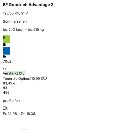
BF Goodrich Advantage 2
195/55 R16 91 V
Sommerreifen
bis 240 km⁠/⁠h - bis 615 kg
B
A
70dB
Verstärkt (XL)
Teuerste Option:
115,99 €
83,49 €
83
49
€
pro Reifen
Fr. 14.08. - Di. 18.08.