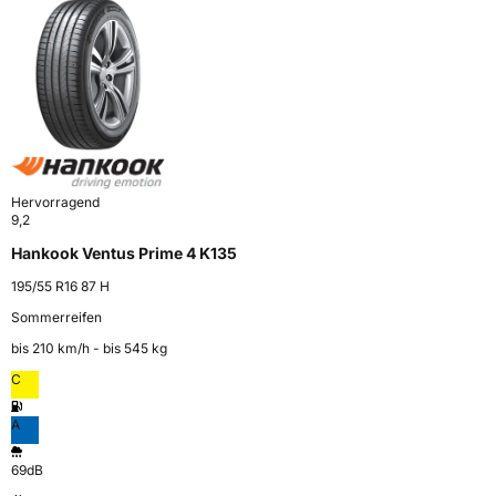
Hervorragend
9,2
Hankook Ventus Prime 4 K135
195/55 R16 87 H
Sommerreifen
bis 210 km⁠/⁠h - bis 545 kg
C
A
69dB