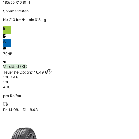
195/55 R16 91 H
Sommerreifen
bis 210 km⁠/⁠h - bis 615 kg
B
A
70dB
Verstärkt (XL)
Teuerste Option:
146,49 €
106,49 €
106
49
€
pro Reifen
Fr. 14.08. - Di. 18.08.