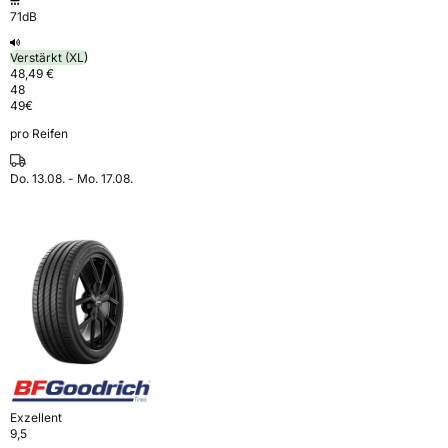
71dB
Verstärkt (XL)
48,49 €
48
49
€
pro Reifen
Do. 13.08. - Mo. 17.08.
Exzellent
9,5