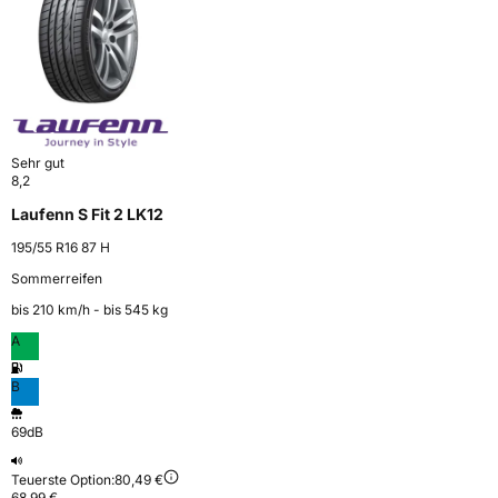
Sehr gut
8,2
Laufenn S Fit 2 LK12
195/55 R16 87 H
Sommerreifen
bis 210 km⁠/⁠h - bis 545 kg
A
B
69dB
Teuerste Option:
80,49 €
68,99 €