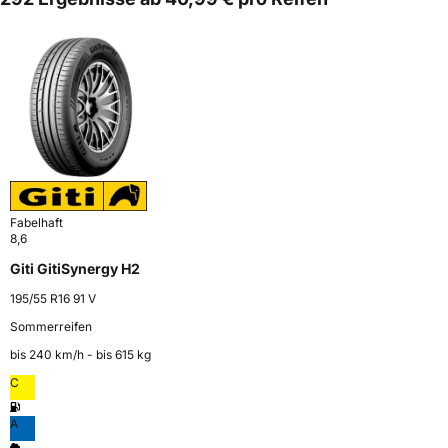
Fabelhaft
8,6
Giti GitiSynergy H2
195/55 R16 91 V
Sommerreifen
bis 240 km⁠/⁠h - bis 615 kg
C
A