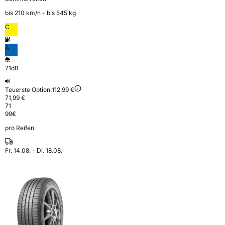
bis 210 km⁠/⁠h - bis 545 kg
C
A
71dB
Teuerste Option:
112,99 €
71,99 €
71
99
€
pro Reifen
Fr. 14.08. - Di. 18.08.