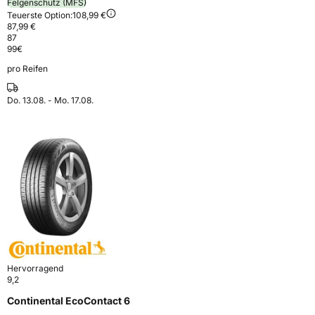
Felgenschutz (MFS)
Teuerste Option:
108,99 €
87,99 €
87
99
€
pro Reifen
Do. 13.08. - Mo. 17.08.
Hervorragend
9,2
Continental EcoContact 6