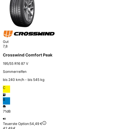
Gut
7,8
Crosswind Comfort Peak
195/55 R16 87 V
Sommerreifen
bis 240 km⁠/⁠h - bis 545 kg
C
B
71dB
Teuerste Option:
54,49 €
42,49 €