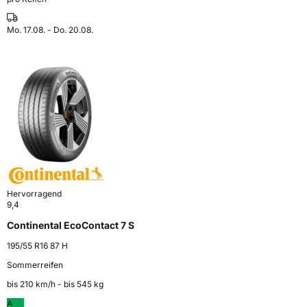
Mo. 17.08. - Do. 20.08.
Hervorragend
9,4
Continental EcoContact 7 S
195/55 R16 87 H
Sommerreifen
bis 210 km⁠/⁠h - bis 545 kg
A