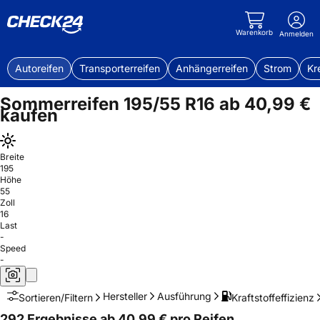
Warenkorb
Anmelden
Autoreifen
Transporterreifen
Anhängerreifen
Strom
Kr
Sommerreifen 195/55 R16 ab 40,99 €
kaufen
Breite
195
Höhe
55
Zoll
16
Last
-
Speed
-
Hersteller
Ausführung
Kraftstoffeffizienz
Sortieren/Filtern
292 Ergebnisse ab 40,99 € pro Reifen