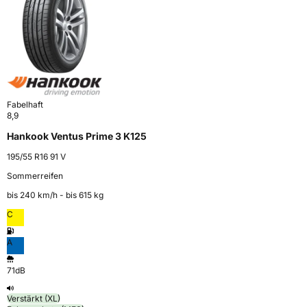
Fabelhaft
8,9
Hankook Ventus Prime 3 K125
195/55 R16 91 V
Sommerreifen
bis 240 km⁠/⁠h - bis 615 kg
C
A
71dB
Verstärkt (XL)