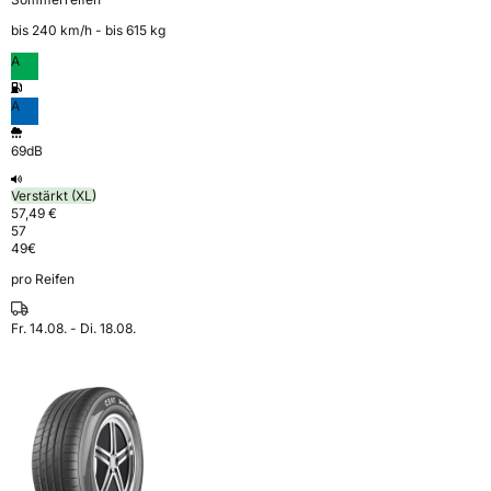
bis 240 km⁠/⁠h - bis 615 kg
A
A
69dB
Verstärkt (XL)
57,49 €
57
49
€
pro Reifen
Fr. 14.08. - Di. 18.08.