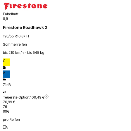
Fabelhaft
8,9
Firestone Roadhawk 2
195/55 R16 87 H
Sommerreifen
bis 210 km⁠/⁠h - bis 545 kg
C
A
71dB
Teuerste Option:
109,49 €
76,99 €
76
99
€
pro Reifen