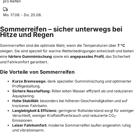
pro Reifen
Mo. 17.08. - Do. 20.08.
Sommerreifen – sicher unterwegs bei
Hitze und Regen
Sommerreifen sind die optimale Wahl, wenn die Temperaturen über
7 °C
steigen. Sie sind speziell für warme Wetterbedingungen entwickelt und bieten
eine
härtere Gummimischung
sowie ein
angepasstes Profil
, das Sicherheit
und Fahrkomfort garantiert.
Die Vorteile von Sommerreifen
Kurze Bremswege:
dank spezieller Gummimischung und optimierter
Profilgestaltung.
Sichere Nasshaftung:
Rillen leiten Wasser effizient ab und reduzieren
Aquaplaning.
Hohe Stabilität:
besonders bei höheren Geschwindigkeiten und auf
trockener Fahrbahn.
Langlebigkeit & Effizienz:
geringerer Rollwiderstand sorgt für weniger
Verschleiß, weniger Kraftstoffverbrauch und reduzierte CO₂-
Emissionen.
Leiser Fahrkomfort:
moderne Sommerreifen laufen angenehm ruhig
und vibrationsarm.