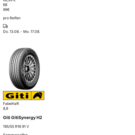
68
99
€
pro Reifen
Do. 13.08. - Mo. 17.08.
Fabelhaft
8,8
Giti GitiSynergy H2
195/55 R16 91 V
Sommerreifen