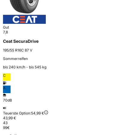
Gut
7,8
Ceat SecuraDrive
195/55 R16C 87 V
Sommerreifen
bis 240 km⁠/⁠h - bis 545 kg
C
A
70dB
Teuerste Option:
54,99 €
43,99 €
43
99
€