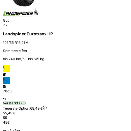
Gut
7,7
Landspider Eurotraxx HP
195/55 R16 91 V
Sommerreifen
bis 240 km⁠/⁠h - bis 615 kg
C
B
70dB
Verstärkt (XL)
Teuerste Option:
68,49 €
55,49 €
55
49
€
pro Reifen