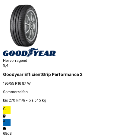
Hervorragend
9,4
Goodyear EfficientGrip Performance 2
195/55 R16 87 W
Sommerreifen
bis 270 km⁠/⁠h - bis 545 kg
C
A
68dB