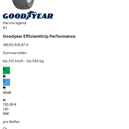
Hervorragend
9,1
Goodyear EfficientGrip Performance
195/55 R16 87 H
Sommerreifen
bis 210 km⁠/⁠h - bis 545 kg
A
C
69dB
130,99 €
130
99
€
pro Reifen