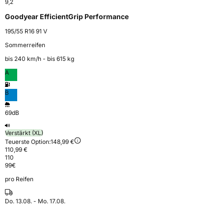
9,2
Goodyear EfficientGrip Performance
195/55 R16 91 V
Sommerreifen
bis 240 km⁠/⁠h - bis 615 kg
A
B
69dB
Verstärkt (XL)
Teuerste Option:
148,99 €
110,99 €
110
99
€
pro Reifen
Do. 13.08. - Mo. 17.08.