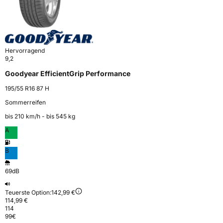
Hervorragend
9,2
Goodyear EfficientGrip Performance
195/55 R16 87 H
Sommerreifen
bis 210 km⁠/⁠h - bis 545 kg
A
B
69dB
Teuerste Option:
142,99 €
114,99 €
114
99
€