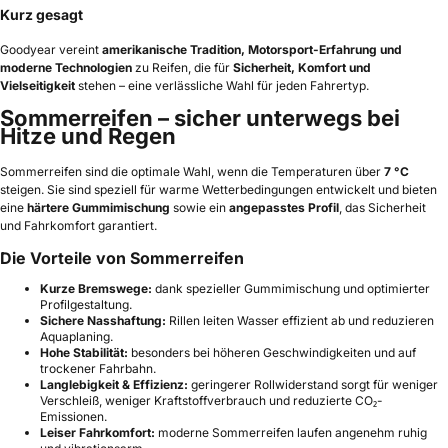
Kurz gesagt
Goodyear vereint
amerikanische Tradition, Motorsport-Erfahrung und
moderne Technologien
zu Reifen, die für
Sicherheit, Komfort und
Vielseitigkeit
stehen – eine verlässliche Wahl für jeden Fahrertyp.
Sommerreifen – sicher unterwegs bei
Hitze und Regen
Sommerreifen sind die optimale Wahl, wenn die Temperaturen über
7 °C
steigen. Sie sind speziell für warme Wetterbedingungen entwickelt und bieten
eine
härtere Gummimischung
sowie ein
angepasstes Profil
, das Sicherheit
und Fahrkomfort garantiert.
Die Vorteile von Sommerreifen
Kurze Bremswege:
dank spezieller Gummimischung und optimierter
Profilgestaltung.
Sichere Nasshaftung:
Rillen leiten Wasser effizient ab und reduzieren
Aquaplaning.
Hohe Stabilität:
besonders bei höheren Geschwindigkeiten und auf
trockener Fahrbahn.
Langlebigkeit & Effizienz:
geringerer Rollwiderstand sorgt für weniger
Verschleiß, weniger Kraftstoffverbrauch und reduzierte CO₂-
Emissionen.
Leiser Fahrkomfort:
moderne Sommerreifen laufen angenehm ruhig