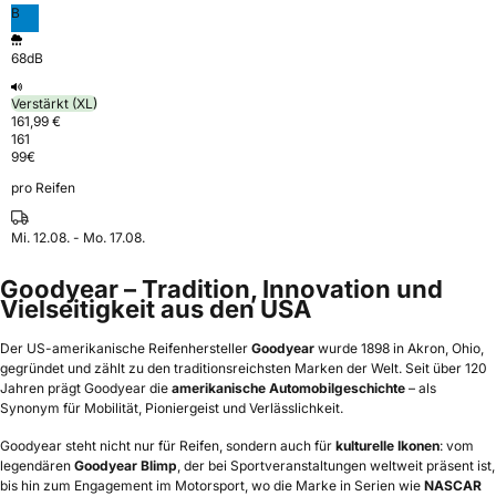
B
68dB
Verstärkt (XL)
161,99 €
161
99
€
pro Reifen
Mi. 12.08. - Mo. 17.08.
Goodyear – Tradition, Innovation und
Vielseitigkeit aus den USA
Der US-amerikanische Reifenhersteller
Goodyear
wurde 1898 in Akron, Ohio,
gegründet und zählt zu den traditionsreichsten Marken der Welt. Seit über 120
Jahren prägt Goodyear die
amerikanische Automobilgeschichte
– als
Synonym für Mobilität, Pioniergeist und Verlässlichkeit.
Goodyear steht nicht nur für Reifen, sondern auch für
kulturelle Ikonen
: vom
legendären
Goodyear Blimp
, der bei Sportveranstaltungen weltweit präsent ist,
bis hin zum Engagement im Motorsport, wo die Marke in Serien wie
NASCAR