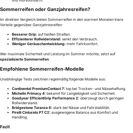
und vibrationsarm.
Sommerreifen oder Ganzjahresreifen?
Im direkten Vergleich bieten Sommerreifen in den warmen Monaten klare
Vorteile gegenüber Ganzjahresreifen:
Besserer Grip:
auf heißen Straßen.
Effizienterer Rollwiderstand:
senkt den Verbrauch.
Weniger Geräuschentwicklung:
mehr Fahrkomfort.
Wer maximale Sicherheit und Leistung im Sommer möchte, setzt auf
spezialisierte Sommerreifen
.
Empfohlene Sommerreifen-Modelle
Unabhängige Tests zeichnen regelmäßig folgende Modelle aus:
Continental PremiumContact 7:
top bei Trocken- und Nässehaftung.
Michelin Primacy 4:
bekannt für Langlebigkeit und Sicherheit.
Goodyear EfficientGrip Performance 2:
überzeugt durch geringen
Rollwiderstand.
Bridgestone Turanza 6:
stark bei Nässe und Fahrstabilität.
Pirelli Cinturato P7 C2:
ausgewogene Balance aus Komfort und
Handling.
Fazit