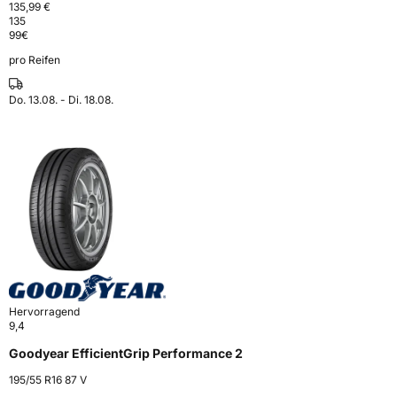
135,99 €
135
99
€
pro Reifen
Do. 13.08. - Di. 18.08.
Hervorragend
9,4
Goodyear EfficientGrip Performance 2
195/55 R16 87 V