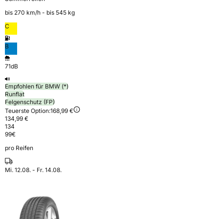
bis 270 km⁠/⁠h - bis 545 kg
C
B
71dB
Empfohlen für BMW (*)
Runflat
Felgenschutz (FP)
Teuerste Option:
168,99 €
134,99 €
134
99
€
pro Reifen
Mi. 12.08. - Fr. 14.08.