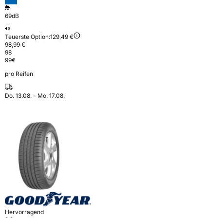
69dB
Teuerste Option:
129,49 €
98,99 €
98
99
€
pro Reifen
Do. 13.08. - Mo. 17.08.
Hervorragend