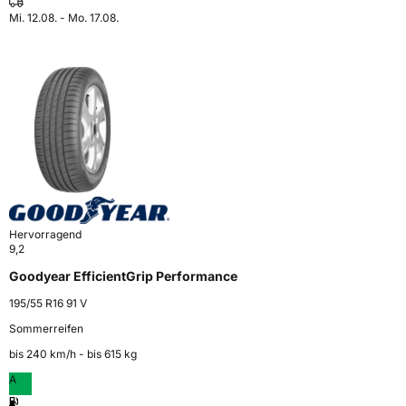
Mi. 12.08. - Mo. 17.08.
Hervorragend
9,2
Goodyear EfficientGrip Performance
195/55 R16 91 V
Sommerreifen
bis 240 km⁠/⁠h - bis 615 kg
A