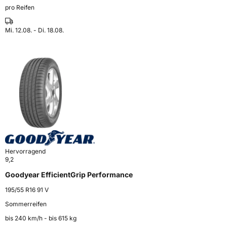
pro Reifen
Mi. 12.08. - Di. 18.08.
Hervorragend
9,2
Goodyear EfficientGrip Performance
195/55 R16 91 V
Sommerreifen
bis 240 km⁠/⁠h - bis 615 kg