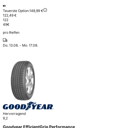
Teuerste Option:
148,99 €
122,49 €
122
49
€
pro Reifen
Do. 13.08. - Mo. 17.08.
Hervorragend
9,2
Goodyear EfficientGrip Performance