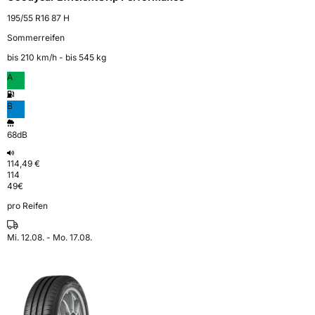
195/55 R16 87 H
Sommerreifen
bis 210 km⁠/⁠h - bis 545 kg
A
B
68dB
114,49 €
114
49
€
pro Reifen
Mi. 12.08. - Mo. 17.08.