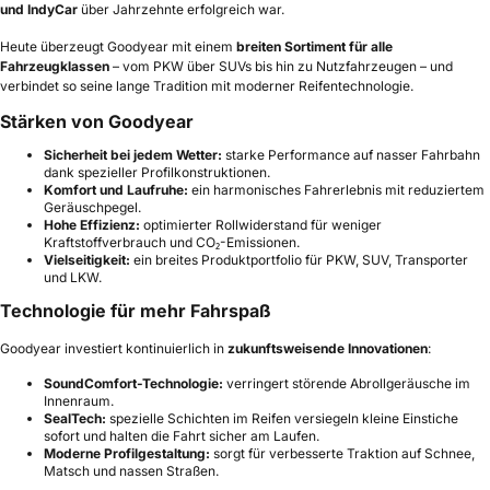
und IndyCar
über Jahrzehnte erfolgreich war.
Heute überzeugt Goodyear mit einem
breiten Sortiment für alle
Fahrzeugklassen
– vom PKW über SUVs bis hin zu Nutzfahrzeugen – und
verbindet so seine lange Tradition mit moderner Reifentechnologie.
Stärken von Goodyear
Sicherheit bei jedem Wetter:
starke Performance auf nasser Fahrbahn
dank spezieller Profilkonstruktionen.
Komfort und Laufruhe:
ein harmonisches Fahrerlebnis mit reduziertem
Geräuschpegel.
Hohe Effizienz:
optimierter Rollwiderstand für weniger
Kraftstoffverbrauch und CO₂-Emissionen.
Vielseitigkeit:
ein breites Produktportfolio für PKW, SUV, Transporter
und LKW.
Technologie für mehr Fahrspaß
Goodyear investiert kontinuierlich in
zukunftsweisende Innovationen
:
SoundComfort-Technologie:
verringert störende Abrollgeräusche im
Innenraum.
SealTech:
spezielle Schichten im Reifen versiegeln kleine Einstiche
sofort und halten die Fahrt sicher am Laufen.
Moderne Profilgestaltung:
sorgt für verbesserte Traktion auf Schnee,
Matsch und nassen Straßen.