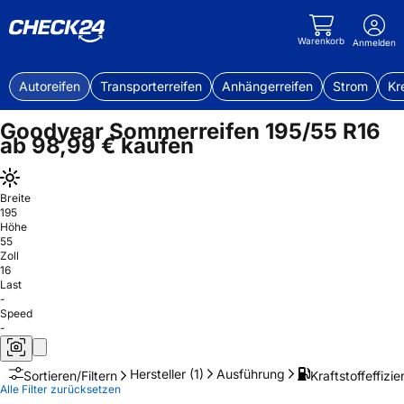
Warenkorb
Anmelden
Autoreifen
Transporterreifen
Anhängerreifen
Strom
Kr
Goodyear Sommerreifen 195/55 R16
ab 98,99 € kaufen
Breite
195
Höhe
55
Zoll
16
Last
-
Speed
-
Hersteller
(1)
Ausführung
Kraftstoffeffizie
Sortieren/Filtern
Alle Filter zurücksetzen