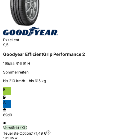
Exzellent
9,5
Goodyear EfficientGrip Performance 2
195/55 R16 91 H
Sommerreifen
bis 210 km⁠/⁠h - bis 615 kg
B
A
69dB
Verstärkt (XL)
Teuerste Option:
171,49 €
141,49 €