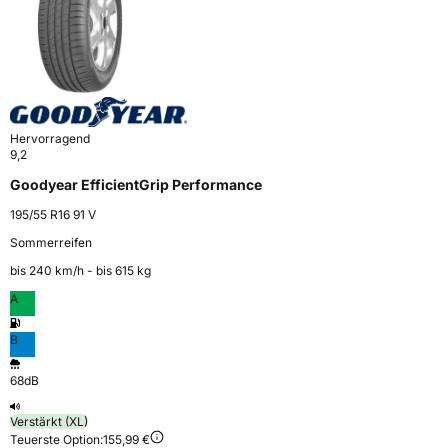
Hervorragend
9,2
Goodyear EfficientGrip Performance
195/55 R16 91 V
Sommerreifen
bis 240 km⁠/⁠h - bis 615 kg
A
B
68dB
Verstärkt (XL)
Teuerste Option:
155,99 €