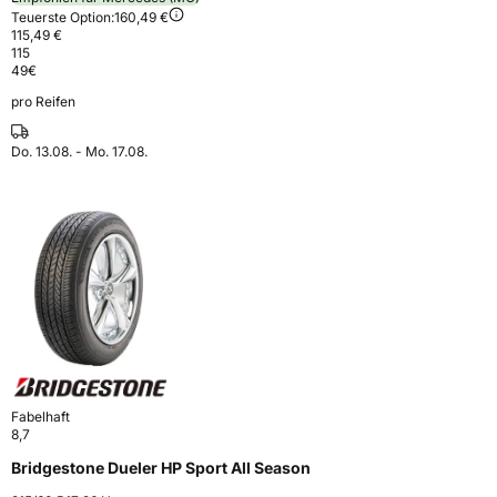
Teuerste Option:
160,49 €
115,49 €
115
49
€
pro Reifen
Do. 13.08. - Mo. 17.08.
Fabelhaft
8,7
Bridgestone Dueler HP Sport All Season