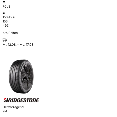
70dB
153,49 €
153
49
€
pro Reifen
Mi. 12.08. - Mo. 17.08.
Hervorragend
9,4