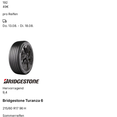
192
49
€
pro Reifen
Do. 13.08. - Di. 18.08.
Hervorragend
9,4
Bridgestone Turanza 6
215/60 R17 96 H
Sommerreifen