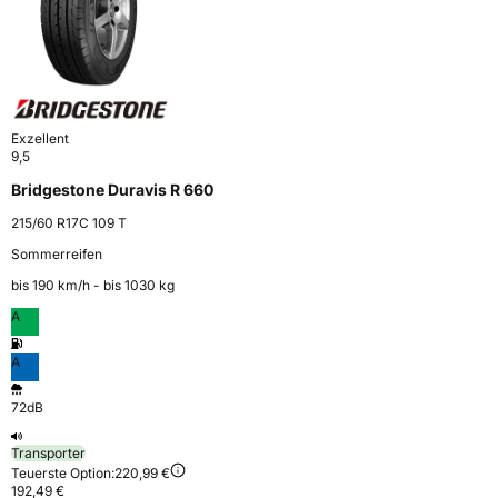
Exzellent
9,5
Bridgestone Duravis R 660
215/60 R17C 109 T
Sommerreifen
bis 190 km⁠/⁠h - bis 1030 kg
A
A
72dB
Transporter
Teuerste Option:
220,99 €
192,49 €