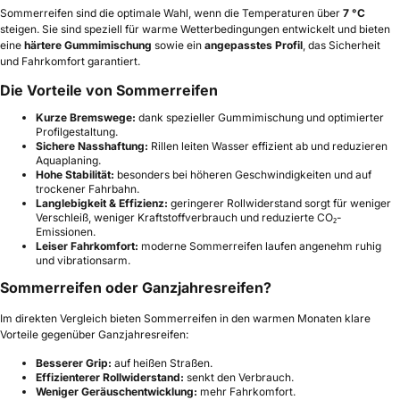
Sommerreifen sind die optimale Wahl, wenn die Temperaturen über
7 °C
steigen. Sie sind speziell für warme Wetterbedingungen entwickelt und bieten
eine
härtere Gummimischung
sowie ein
angepasstes Profil
, das Sicherheit
und Fahrkomfort garantiert.
Die Vorteile von Sommerreifen
Kurze Bremswege:
dank spezieller Gummimischung und optimierter
Profilgestaltung.
Sichere Nasshaftung:
Rillen leiten Wasser effizient ab und reduzieren
Aquaplaning.
Hohe Stabilität:
besonders bei höheren Geschwindigkeiten und auf
trockener Fahrbahn.
Langlebigkeit & Effizienz:
geringerer Rollwiderstand sorgt für weniger
Verschleiß, weniger Kraftstoffverbrauch und reduzierte CO₂-
Emissionen.
Leiser Fahrkomfort:
moderne Sommerreifen laufen angenehm ruhig
und vibrationsarm.
Sommerreifen oder Ganzjahresreifen?
Im direkten Vergleich bieten Sommerreifen in den warmen Monaten klare
Vorteile gegenüber Ganzjahresreifen:
Besserer Grip:
auf heißen Straßen.
Effizienterer Rollwiderstand:
senkt den Verbrauch.
Weniger Geräuschentwicklung:
mehr Fahrkomfort.