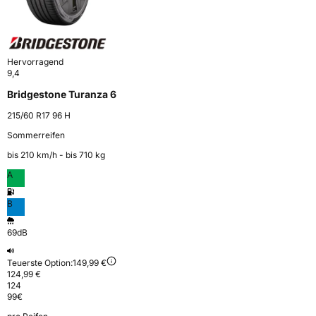
Hervorragend
9,4
Bridgestone Turanza 6
215/60 R17 96 H
Sommerreifen
bis 210 km⁠/⁠h - bis 710 kg
A
B
69dB
Teuerste Option:
149,99 €
124,99 €
124
99
€