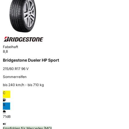
Fabelhaft
8,8
Bridgestone Dueler HP Sport
215/60 R17 96 V
Sommerreifen
bis 240 km⁠/⁠h - bis 710 kg
C
B
71dB
Empfohlen für Mercedes (MO)