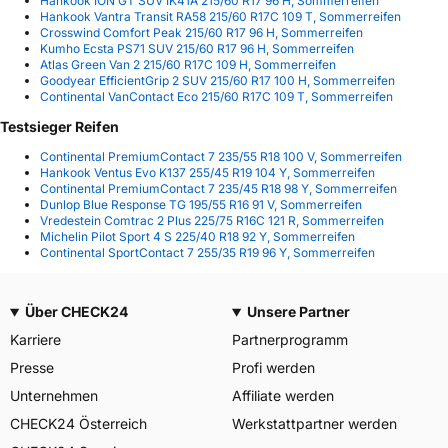
Hankook ION GT SUV IK41A 215/60 R17 96 H, Sommerreifen
Hankook Vantra Transit RA58 215/60 R17C 109 T, Sommerreifen
Crosswind Comfort Peak 215/60 R17 96 H, Sommerreifen
Kumho Ecsta PS71 SUV 215/60 R17 96 H, Sommerreifen
Atlas Green Van 2 215/60 R17C 109 H, Sommerreifen
Goodyear EfficientGrip 2 SUV 215/60 R17 100 H, Sommerreifen
Continental VanContact Eco 215/60 R17C 109 T, Sommerreifen
Testsieger Reifen
Continental PremiumContact 7 235/55 R18 100 V, Sommerreifen
Hankook Ventus Evo K137 255/45 R19 104 Y, Sommerreifen
Continental PremiumContact 7 235/45 R18 98 Y, Sommerreifen
Dunlop Blue Response TG 195/55 R16 91 V, Sommerreifen
Vredestein Comtrac 2 Plus 225/75 R16C 121 R, Sommerreifen
Michelin Pilot Sport 4 S 225/40 R18 92 Y, Sommerreifen
Continental SportContact 7 255/35 R19 96 Y, Sommerreifen
Über CHECK24
Unsere Partner
Karriere
Partnerprogramm
Presse
Profi werden
Unternehmen
Affiliate werden
CHECK24 Österreich
Werkstattpartner werden