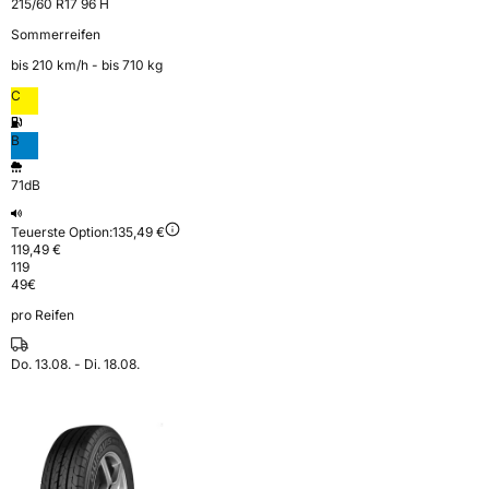
215/60 R17 96 H
Sommerreifen
bis 210 km⁠/⁠h - bis 710 kg
C
B
71dB
Teuerste Option:
135,49 €
119,49 €
119
49
€
pro Reifen
Do. 13.08. - Di. 18.08.