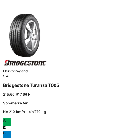
Hervorragend
9,4
Bridgestone Turanza T005
215/60 R17 96 H
Sommerreifen
bis 210 km⁠/⁠h - bis 710 kg
A
B