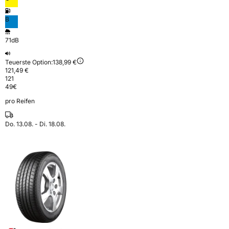
B
71dB
Teuerste Option:
138,99 €
121,49 €
121
49
€
pro Reifen
Do. 13.08. - Di. 18.08.