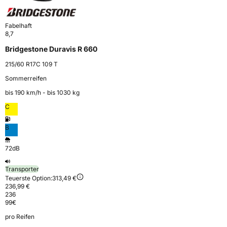
Fabelhaft
8,7
Bridgestone Duravis R 660
215/60 R17C 109 T
Sommerreifen
bis 190 km⁠/⁠h - bis 1030 kg
C
B
72dB
Transporter
Teuerste Option:
313,49 €
236,99 €
236
99
€
pro Reifen