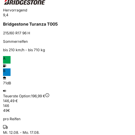
Hervorragend
9,4
Bridgestone Turanza T005
215/60 R17 96 H
Sommerreifen
bis 210 km⁠/⁠h - bis 710 kg
A
B
71dB
Teuerste Option:
196,99 €
146,49 €
146
49
€
pro Reifen
Mi. 12.08. - Mo. 17.08.