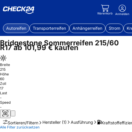
Warenkorb
Anmelden
Autoreifen
Transporterreifen
Anhängerreifen
Strom
Kr
Bridgestone Sommerreifen 215/60
R17 ab 101,99 € kaufen
Breite
215
Höhe
60
Zoll
17
Last
-
Speed
-
Hersteller
(1)
Ausführung
Kraftstoffeffizie
Sortieren/Filtern
Alle Filter zurücksetzen