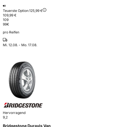
Teuerste Option:
125,99 €
109,99 €
109
99
€
pro Reifen
Mi. 12.08. - Mo. 17.08.
Hervorragend
9,2
Bridgestone Duravis Van