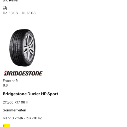
pro Reifen
Do. 13.08. - Di. 18.08.
Fabelhaft
8,8
Bridgestone Dueler HP Sport
215/60 R17 96 H
Sommerreifen
bis 210 km⁠/⁠h - bis 710 kg
C