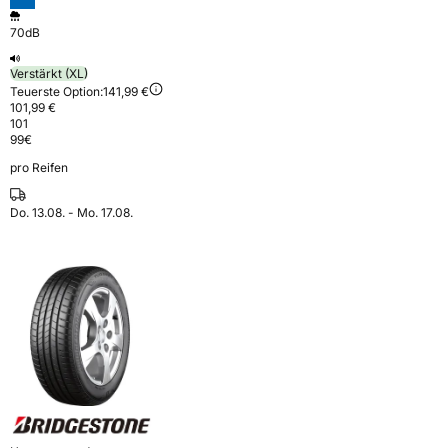
70dB
Verstärkt (XL)
Teuerste Option:
141,99 €
101,99 €
101
99
€
pro Reifen
Do. 13.08. - Mo. 17.08.