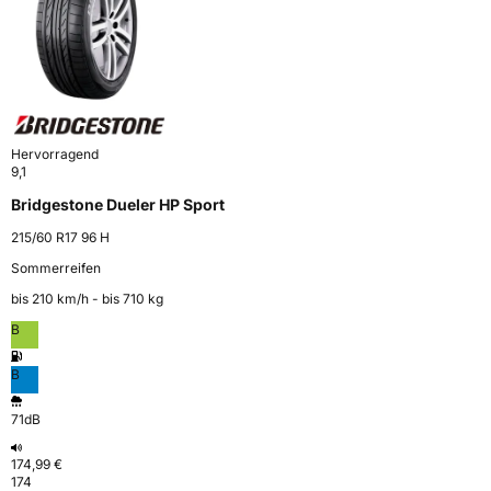
Hervorragend
9,1
Bridgestone Dueler HP Sport
215/60 R17 96 H
Sommerreifen
bis 210 km⁠/⁠h - bis 710 kg
B
B
71dB
174,99 €
174