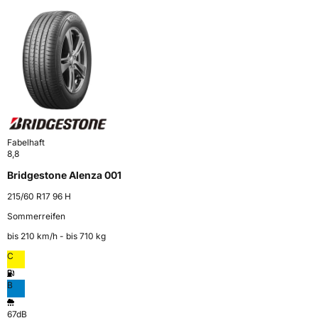
Fabelhaft
8,8
Bridgestone Alenza 001
215/60 R17 96 H
Sommerreifen
bis 210 km⁠/⁠h - bis 710 kg
C
B
67dB