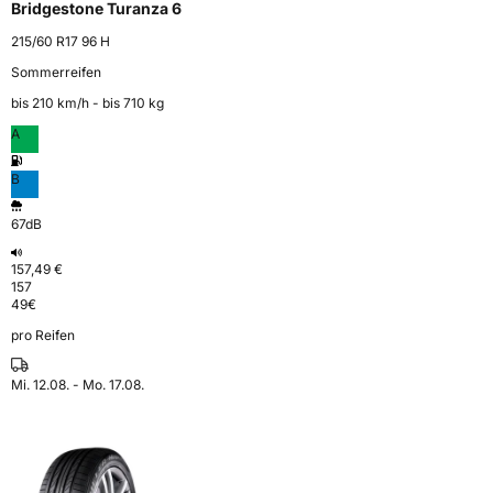
Bridgestone Turanza 6
215/60 R17 96 H
Sommerreifen
bis 210 km⁠/⁠h - bis 710 kg
A
B
67dB
157,49 €
157
49
€
pro Reifen
Mi. 12.08. - Mo. 17.08.