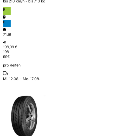
bis 210 km⁠/⁠h - bis 710 kg
B
B
71dB
198,99 €
198
99
€
pro Reifen
Mi. 12.08. - Mo. 17.08.