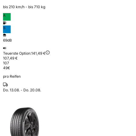
bis 210 km⁠/⁠h - bis 710 kg
A
B
69dB
Teuerste Option:
141,49 €
107,49 €
107
49
€
pro Reifen
Do. 13.08. - Do. 20.08.