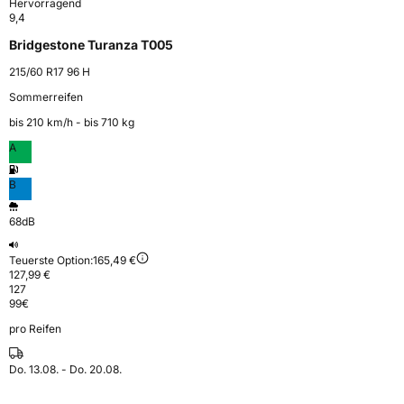
Hervorragend
9,4
Bridgestone Turanza T005
215/60 R17 96 H
Sommerreifen
bis 210 km⁠/⁠h - bis 710 kg
A
B
68dB
Teuerste Option:
165,49 €
127,99 €
127
99
€
pro Reifen
Do. 13.08. - Do. 20.08.