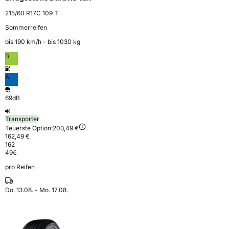
215/60 R17C 109 T
Sommerreifen
bis 190 km⁠/⁠h - bis 1030 kg
B
A
69dB
Transporter
Teuerste Option:
203,49 €
162,49 €
162
49
€
pro Reifen
Do. 13.08. - Mo. 17.08.