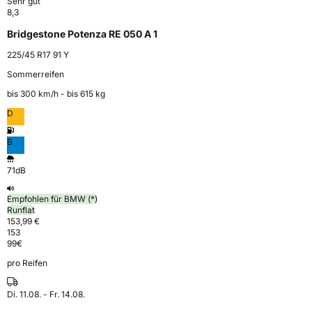
Sehr gut
8,3
Bridgestone Potenza RE 050 A 1
225/45 R17 91 Y
Sommerreifen
bis 300 km⁠/⁠h - bis 615 kg
D
B
71dB
Empfohlen für BMW (*)
Runflat
153,99 €
153
99
€
pro Reifen
Di. 11.08. - Fr. 14.08.