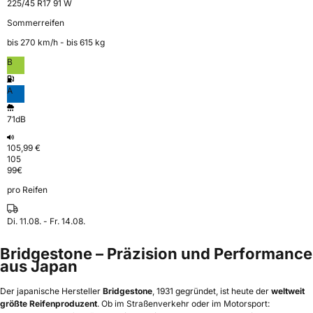
225/45 R17 91 W
Sommerreifen
bis 270 km⁠/⁠h - bis 615 kg
B
A
71dB
105,99 €
105
99
€
pro Reifen
Di. 11.08. - Fr. 14.08.
Bridgestone – Präzision und Performance
aus Japan
Der japanische Hersteller
Bridgestone
, 1931 gegründet, ist heute der
weltweit
größte Reifenproduzent
. Ob im Straßenverkehr oder im Motorsport: