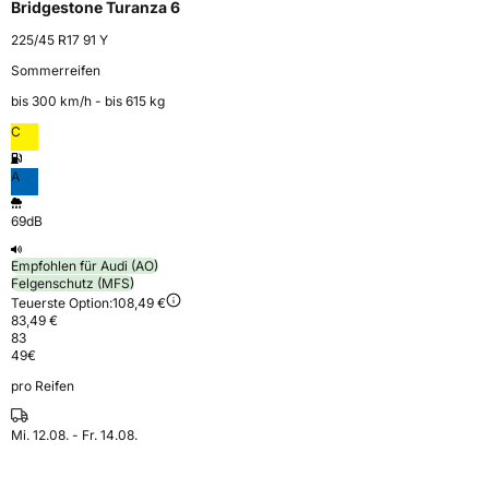
Bridgestone Turanza 6
225/45 R17 91 Y
Sommerreifen
bis 300 km⁠/⁠h - bis 615 kg
C
A
69dB
Empfohlen für Audi (AO)
Felgenschutz (MFS)
Teuerste Option:
108,49 €
83,49 €
83
49
€
pro Reifen
Mi. 12.08. - Fr. 14.08.