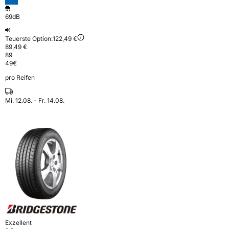
69dB
Teuerste Option:
122,49 €
89,49 €
89
49
€
pro Reifen
Mi. 12.08. - Fr. 14.08.
Exzellent