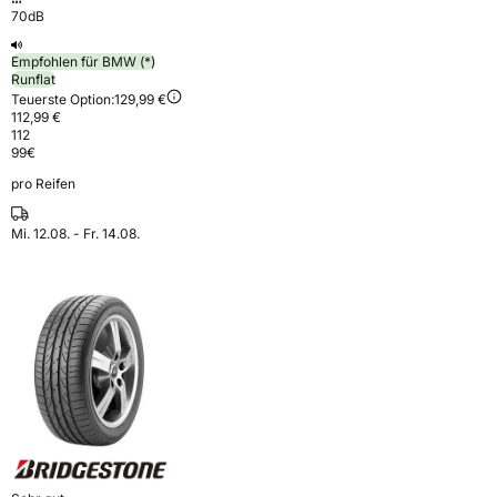
70dB
Empfohlen für BMW (*)
Runflat
Teuerste Option:
129,99 €
112,99 €
112
99
€
pro Reifen
Mi. 12.08. - Fr. 14.08.