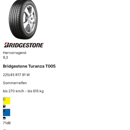
Hervorragend
9,3
Bridgestone Turanza T005
225/45 R17 91 W
Sommerreifen
bis 270 km⁠/⁠h - bis 615 kg
C
A
71dB