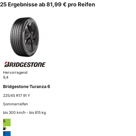
25 Ergebnisse ab 81,99 € pro Reifen
Hervorragend
9,4
Bridgestone Turanza 6
225/45 R17 91 Y
Sommerreifen
bis 300 km⁠/⁠h - bis 615 kg
B
A