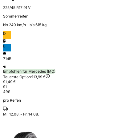
225/45 R17 91 V
Sommerreifen
bis 240 km⁠/⁠h - bis 615 kg
D
B
71dB
Empfohlen für Mercedes (MO)
Teuerste Option:
113,99 €
91,49 €
91
49
€
pro Reifen
Mi. 12.08. - Fr. 14.08.