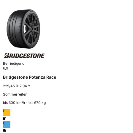
Befriedigend
6,9
Bridgestone Potenza Race
225/45 R17 94 Y
Sommerreifen
bis 300 km⁠/⁠h - bis 670 kg
D
C