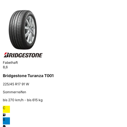
Fabelhaft
8,6
Bridgestone Turanza T001
225/45 R17 91 W
Sommerreifen
bis 270 km⁠/⁠h - bis 615 kg
C
B