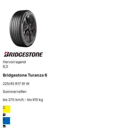
Hervorragend
9,3
Bridgestone Turanza 6
225/45 R17 91 W
Sommerreifen
bis 270 km⁠/⁠h - bis 615 kg
C
A