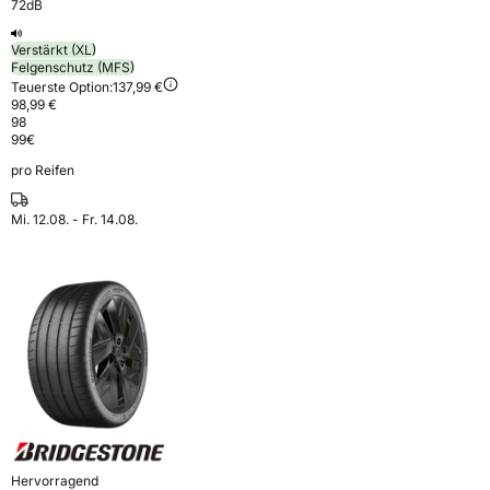
72dB
Verstärkt (XL)
Felgenschutz (MFS)
Teuerste Option:
137,99 €
98,99 €
98
99
€
pro Reifen
Mi. 12.08. - Fr. 14.08.
Hervorragend