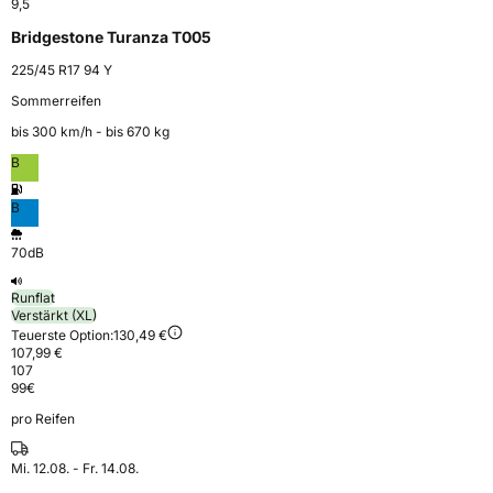
9,5
Bridgestone Turanza T005
225/45 R17 94 Y
Sommerreifen
bis 300 km⁠/⁠h - bis 670 kg
B
B
70dB
Runflat
Verstärkt (XL)
Teuerste Option:
130,49 €
107,99 €
107
99
€
pro Reifen
Mi. 12.08. - Fr. 14.08.