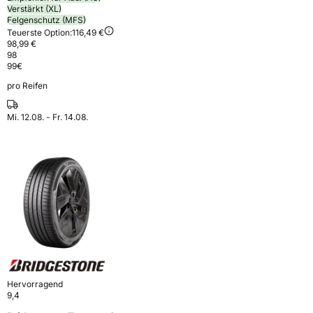
Verstärkt (XL)
Felgenschutz (MFS)
Teuerste Option:
116,49 €
98,99 €
98
99
€
pro Reifen
Mi. 12.08. - Fr. 14.08.
Hervorragend
9,4