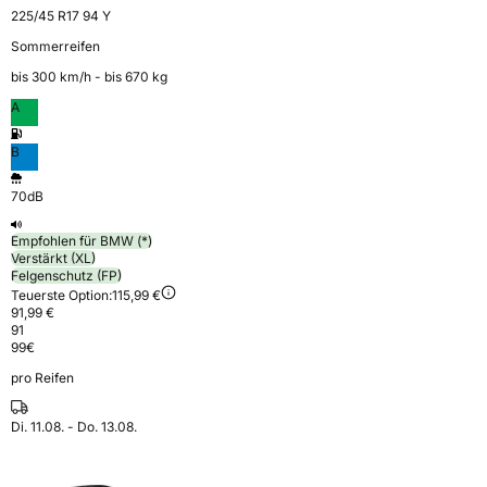
225/45 R17 94 Y
Sommerreifen
bis 300 km⁠/⁠h - bis 670 kg
A
B
70dB
Empfohlen für BMW (*)
Verstärkt (XL)
Felgenschutz (FP)
Teuerste Option:
115,99 €
91,99 €
91
99
€
pro Reifen
Di. 11.08. - Do. 13.08.