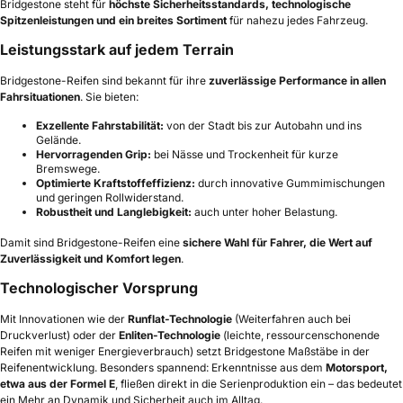
Bridgestone steht für
höchste Sicherheitsstandards, technologische
Spitzenleistungen und ein breites Sortiment
für nahezu jedes Fahrzeug.
Leistungsstark auf jedem Terrain
Bridgestone-Reifen sind bekannt für ihre
zuverlässige Performance in allen
Fahrsituationen
. Sie bieten:
Exzellente Fahrstabilität:
von der Stadt bis zur Autobahn und ins
Gelände.
Hervorragenden Grip:
bei Nässe und Trockenheit für kurze
Bremswege.
Optimierte Kraftstoffeffizienz:
durch innovative Gummimischungen
und geringen Rollwiderstand.
Robustheit und Langlebigkeit:
auch unter hoher Belastung.
Damit sind Bridgestone-Reifen eine
sichere Wahl für Fahrer, die Wert auf
Zuverlässigkeit und Komfort legen
.
Technologischer Vorsprung
Mit Innovationen wie der
Runflat-Technologie
(Weiterfahren auch bei
Druckverlust) oder der
Enliten-Technologie
(leichte, ressourcenschonende
Reifen mit weniger Energieverbrauch) setzt Bridgestone Maßstäbe in der
Reifenentwicklung. Besonders spannend: Erkenntnisse aus dem
Motorsport,
etwa aus der Formel E
, fließen direkt in die Serienproduktion ein – das bedeutet
ein Mehr an Dynamik und Sicherheit auch im Alltag.