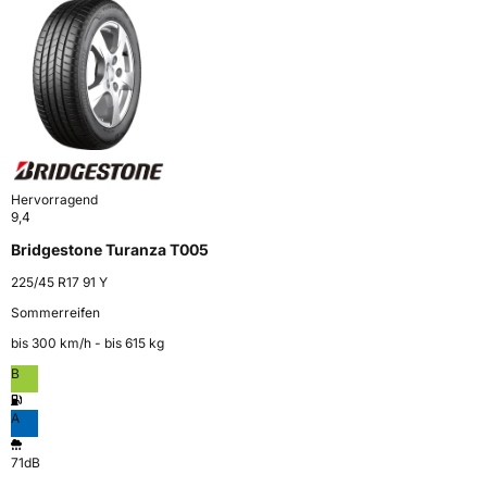
Hervorragend
9,4
Bridgestone Turanza T005
225/45 R17 91 Y
Sommerreifen
bis 300 km⁠/⁠h - bis 615 kg
B
A
71dB