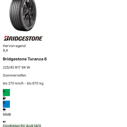
Hervorragend
9,4
Bridgestone Turanza 6
225/45 R17 94 W
Sommerreifen
bis 270 km⁠/⁠h - bis 670 kg
A
B
69dB
Empfohlen für Audi (AO)