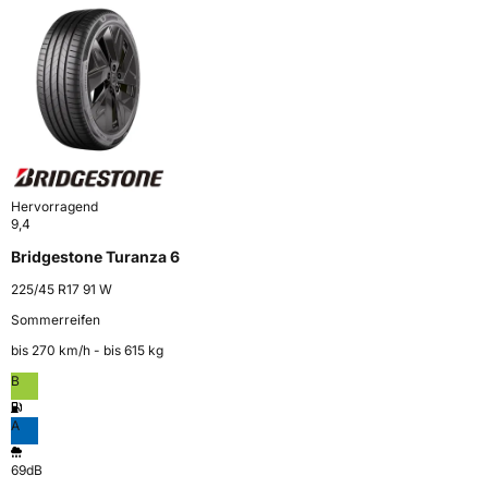
Hervorragend
9,4
Bridgestone Turanza 6
225/45 R17 91 W
Sommerreifen
bis 270 km⁠/⁠h - bis 615 kg
B
A
69dB