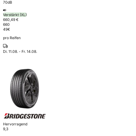
70dB
Verstärkt (XL)
660,49 €
660
49
€
pro Reifen
Di. 11.08. - Fr. 14.08.
Hervorragend
9,3