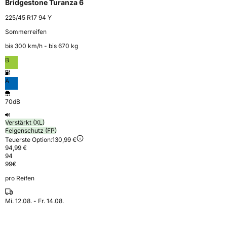
Bridgestone Turanza 6
225/45 R17 94 Y
Sommerreifen
bis 300 km⁠/⁠h - bis 670 kg
B
A
70dB
Verstärkt (XL)
Felgenschutz (FP)
Teuerste Option:
130,99 €
94,99 €
94
99
€
pro Reifen
Mi. 12.08. - Fr. 14.08.