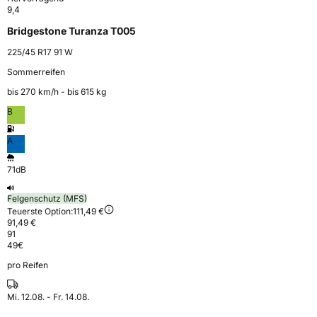
9,4
Bridgestone Turanza T005
225/45 R17 91 W
Sommerreifen
bis 270 km⁠/⁠h - bis 615 kg
B
A
71dB
Felgenschutz (MFS)
Teuerste Option:
111,49 €
91,49 €
91
49
€
pro Reifen
Mi. 12.08. - Fr. 14.08.