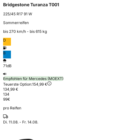
Bridgestone Turanza T001
225/45 R17 91 W
Sommerreifen
bis 270 km⁠/⁠h - bis 615 kg
D
B
71dB
Empfohlen für Mercedes (MOEXT)
Teuerste Option:
154,99 €
134,99 €
134
99
€
pro Reifen
Di. 11.08. - Fr. 14.08.