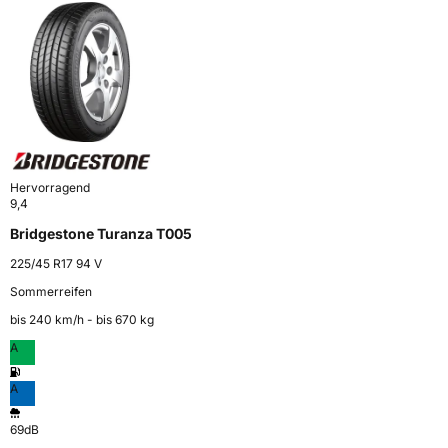
Hervorragend
9,4
Bridgestone Turanza T005
225/45 R17 94 V
Sommerreifen
bis 240 km⁠/⁠h - bis 670 kg
A
A
69dB