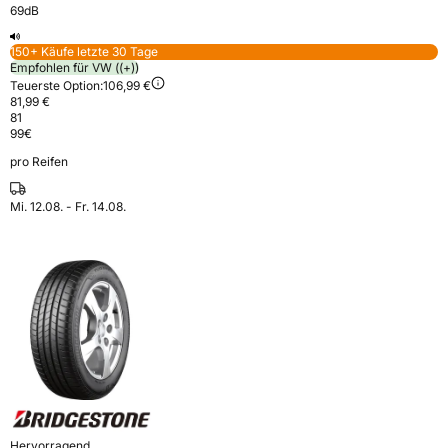
69dB
150+ Käufe letzte 30 Tage
Empfohlen für VW ((+))
Teuerste Option:
106,99 €
81,99 €
81
99
€
pro Reifen
Mi. 12.08. - Fr. 14.08.
Hervorragend