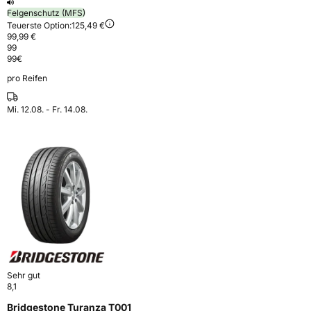
Felgenschutz (MFS)
Teuerste Option:
125,49 €
99,99 €
99
99
€
pro Reifen
Mi. 12.08. - Fr. 14.08.
Sehr gut
8,1
Bridgestone Turanza T001