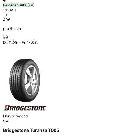
Felgenschutz (FP)
101,49 €
101
49
€
pro Reifen
Di. 11.08. - Fr. 14.08.
Hervorragend
9,4
Bridgestone Turanza T005