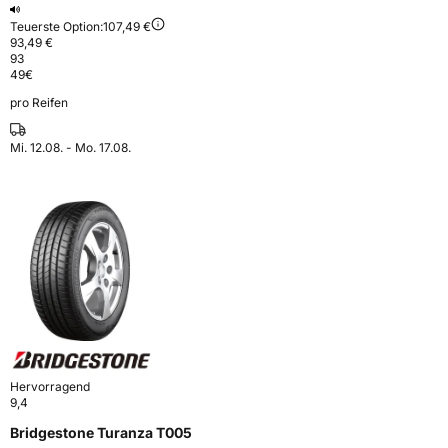
Teuerste Option:
107,49 €
93,49 €
93
49
€
pro Reifen
Mi. 12.08. - Mo. 17.08.
Hervorragend
9,4
Bridgestone Turanza T005