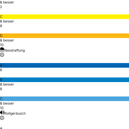
& besser
2
C
& besser
8
D
& besser
10
Nasshaftung
A
8
B
& besser
8
C
& besser
10
Rollgeräusch
A