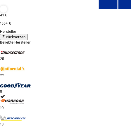
41 €
155+ €
Hersteller
Zurücksetzen
Beliebte Hersteller
25
22
9
10
13