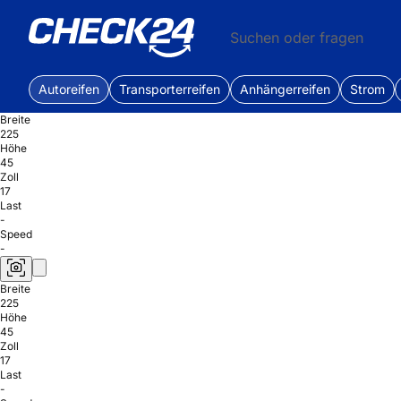
Suchen oder fragen
Autoreifen
Transporterreifen
Anhängerreifen
Strom
Breite
225
Höhe
45
Zoll
17
Last
-
Speed
-
Breite
225
Höhe
45
Zoll
17
Last
-