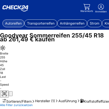
Warenkorb
Anmelden
Autoreifen
Transporterreifen
Anhängerreifen
Strom
Kr
Goodyear Sommerreifen 255/45 R18
ab 261,49 € kaufen
Breite
255
Höhe
45
Zoll
18
Last
-
Speed
-
Hersteller
(1)
Ausführung
Kraftstoffeffizie
Sortieren/Filtern
Alle Filter zurücksetzen