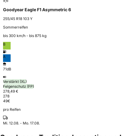
9,6
Goodyear Eagle F1 Asymmetric 6
255/45 R18 103 Y
Sommerreifen
bis 300 km⁠/⁠h - bis 875 kg
B
A
71dB
Verstärkt (XL)
Felgenschutz (FP)
278,49 €
278
49
€
pro Reifen
Mi. 12.08. - Mo. 17.08.