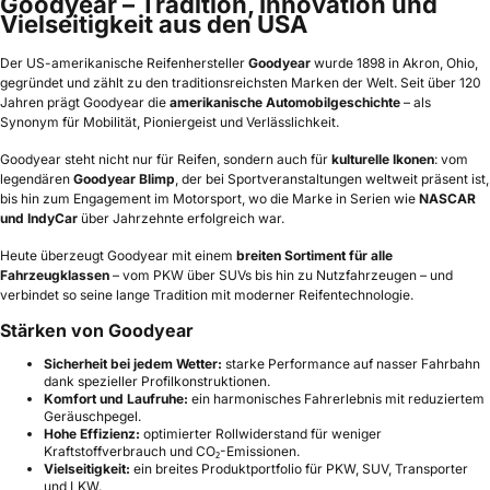
Goodyear – Tradition, Innovation und
Vielseitigkeit aus den USA
Der US-amerikanische Reifenhersteller
Goodyear
wurde 1898 in Akron, Ohio,
gegründet und zählt zu den traditionsreichsten Marken der Welt. Seit über 120
Jahren prägt Goodyear die
amerikanische Automobilgeschichte
– als
Synonym für Mobilität, Pioniergeist und Verlässlichkeit.
Goodyear steht nicht nur für Reifen, sondern auch für
kulturelle Ikonen
: vom
legendären
Goodyear Blimp
, der bei Sportveranstaltungen weltweit präsent ist,
bis hin zum Engagement im Motorsport, wo die Marke in Serien wie
NASCAR
und IndyCar
über Jahrzehnte erfolgreich war.
Heute überzeugt Goodyear mit einem
breiten Sortiment für alle
Fahrzeugklassen
– vom PKW über SUVs bis hin zu Nutzfahrzeugen – und
verbindet so seine lange Tradition mit moderner Reifentechnologie.
Stärken von Goodyear
Sicherheit bei jedem Wetter:
starke Performance auf nasser Fahrbahn
dank spezieller Profilkonstruktionen.
Komfort und Laufruhe:
ein harmonisches Fahrerlebnis mit reduziertem
Geräuschpegel.
Hohe Effizienz:
optimierter Rollwiderstand für weniger
Kraftstoffverbrauch und CO₂-Emissionen.
Vielseitigkeit:
ein breites Produktportfolio für PKW, SUV, Transporter
und LKW.