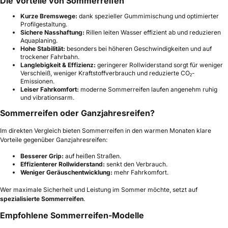
Die Vorteile von Sommerreifen
Kurze Bremswege:
dank spezieller Gummimischung und optimierter
Profilgestaltung.
Sichere Nasshaftung:
Rillen leiten Wasser effizient ab und reduzieren
Aquaplaning.
Hohe Stabilität:
besonders bei höheren Geschwindigkeiten und auf
trockener Fahrbahn.
Langlebigkeit & Effizienz:
geringerer Rollwiderstand sorgt für weniger
Verschleiß, weniger Kraftstoffverbrauch und reduzierte CO₂-
Emissionen.
Leiser Fahrkomfort:
moderne Sommerreifen laufen angenehm ruhig
und vibrationsarm.
Sommerreifen oder Ganzjahresreifen?
Im direkten Vergleich bieten Sommerreifen in den warmen Monaten klare
Vorteile gegenüber Ganzjahresreifen:
Besserer Grip:
auf heißen Straßen.
Effizienterer Rollwiderstand:
senkt den Verbrauch.
Weniger Geräuschentwicklung:
mehr Fahrkomfort.
Wer maximale Sicherheit und Leistung im Sommer möchte, setzt auf
spezialisierte Sommerreifen
.
Empfohlene Sommerreifen-Modelle