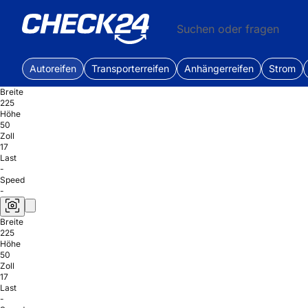
Suchen oder fragen
Autoreifen
Transporterreifen
Anhängerreifen
Strom
Breite
225
Höhe
50
Zoll
17
Last
-
Speed
-
Breite
225
Höhe
50
Zoll
17
Last
-