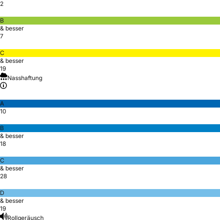
2
B
& besser
7
C
& besser
19
Nasshaftung
A
10
B
& besser
18
C
& besser
28
D
& besser
19
Rollgeräusch