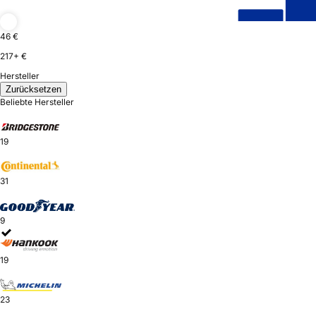
46 €
217+ €
Hersteller
Zurücksetzen
Beliebte Hersteller
19
31
9
19
23