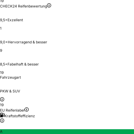
19
CHECK24 Reifenbewertung
9,5+
Exzellent
1
9,0+
Hervorragend & besser
9
8,5+
Fabelhaft & besser
19
Fahrzeugart
PKW & SUV
19
EU Reifenlabel
Kraftstoffeffizienz
A