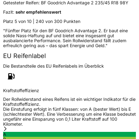
Getesteter Reifen:
BF Goodrich Advantage 2 235/45 R18 98Y
Fazit:
sehr empfehlenswert
Verstärkt
XL
Platz 5 von 10 | 240 von 300 Punkten
"Fünfter Platz für den BF Goodrich Advantage 2. Er baut eine
EU Label
solide Nass-Haftung auf und bietet eine insgesamt gut
ausbalancierte Performance. Sein Rollwiderstand fällt zudem
Effizienz
B
erfreulich gering aus – das spart Energie und Geld."
EU Reifenlabel
Nasshaftung
A
Die Bestandteile des EU Reifenlabels im Überblick
Rollgeräusch (Klasse)
B
Rollgeräusch (dB)
70
Kraftstoffeffizienz
Fahrzeugklasse
C1
Der Rollwiderstand eines Reifens ist ein wichtiger Indikator für die
Kraftstoffeffizienz.
Die Einstufung erfolgt in fünf Klassen: von A (bester Wert) bis E
3PMSF / Schneeflockensymbol / Alpine-Symbol
Nein
(schlechtester Wert). Eine Verbesserung um eine Klasse bedeutet
ungefähr eine Einsparung von 0,1 Liter Kraftstoff auf 100
Kilometer.
EPREL ID
2143377
A