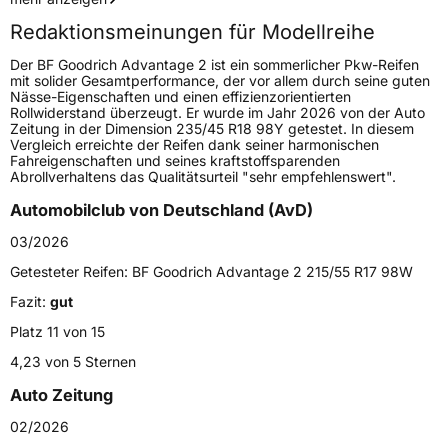
Redaktionsmeinungen für Modellreihe
Lastindex
98
Der BF Goodrich Advantage 2 ist ein sommerlicher Pkw-Reifen
mit solider Gesamtperformance, der vor allem durch seine guten
Höchstlast
750 kg
Nässe-Eigenschaften und einen effizienzorientierten
Rollwiderstand überzeugt. Er wurde im Jahr 2026 von der Auto
Gewicht (in kg)
11,08 kg
Zeitung in der Dimension 235/45 R18 98Y getestet. In diesem
Vergleich erreichte der Reifen dank seiner harmonischen
Fahreigenschaften und seines kraftstoffsparenden
Generelle Merkmale
Abrollverhaltens das Qualitätsurteil "sehr empfehlenswert".
Fahrzeugtyp
PKW
Automobilclub von Deutschland (AvD)
Verwendung
Sommerreifen
03/2026
Modellname
Advantage 2
Getesteter Reifen:
BF Goodrich Advantage 2 215/55 R17 98W
Fahrzeugart
PKW & SUV
Fazit:
gut
Platz 11 von 15
Weitere Eigenschaften
4,23 von 5 Sternen
Auto Zeitung
Schlauchtyp
TL
02/2026
Zustand
Neureifen