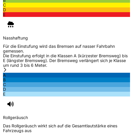
B
Allgemeine Produktsicherheit (GPSR)
C
D
Herstellerkontakt
MANUFACTURE FRANCAISE DES
E
PNEUMATIQUES MICHELIN, place des
Carmes-Déchaux 23 63000 Clermont-
Ferrand Frankreich, contact@tc.michelin.eu
Nasshaftung
Für die Einstufung wird das Bremsen auf nasser Fahrbahn
gemessen.
Die Einstufung erfolgt in die Klassen A (kürzester Bremsweg) bis
E (längster Bremsweg). Der Bremsweg verlängert sich je Klasse
um rund 3 bis 6 Meter.
A
B
C
D
E
Rollgeräusch
Das Rollgeräusch wirkt sich auf die Gesamtlautstärke eines
Fahrzeugs aus