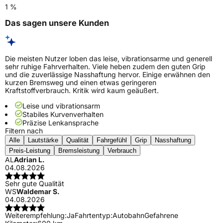
1 %
Das sagen unsere Kunden
Die meisten Nutzer loben das leise, vibrationsarme und generell
sehr ruhige Fahrverhalten. Viele heben zudem den guten Grip
und die zuverlässige Nasshaftung hervor. Einige erwähnen den
kurzen Bremsweg und einen etwas geringeren
Kraftstoffverbrauch. Kritik wird kaum geäußert.
Leise und vibrationsarm
Stabiles Kurvenverhalten
Präzise Lenkansprache
Filtern nach
Alle
Lautstärke
Qualität
Fahrgefühl
Grip
Nasshaftung
Preis-Leistung
Bremsleistung
Verbrauch
AL
Adrian L.
04.08.2026
Sehr gute Qualität
WS
Waldemar S.
04.08.2026
Weiterempfehlung:
Ja
Fahrtentyp:
Autobahn
Gefahrene