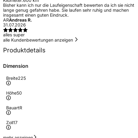
Kilometer:
600 km
Bisher kann ich nur die Laufeigenschaft bewerten da ich sie nicht
lange genug gefahren habe. Sie laufen sehr ruhig und machen
insgesamt einen guten Eindruck.
AR
Andreas R.
31.07.2026
alles super
alle Kundenbewertungen anzeigen
Produktdetails
Dimension
Breite
225
Höhe
50
Bauart
R
Zoll
17
Geschwindigkeitsindex
V
mehr anzeigen