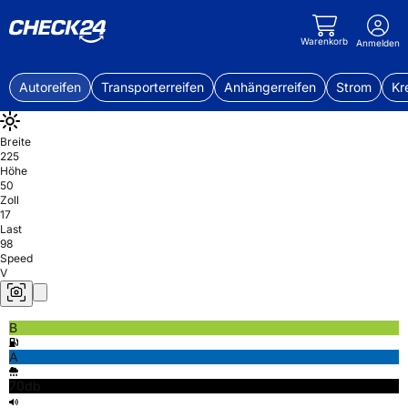
Warenkorb
Anmelden
Autoreifen
Transporterreifen
Anhängerreifen
Strom
Kr
Breite
225
Höhe
50
Zoll
17
Last
98
Speed
V
B
A
70db