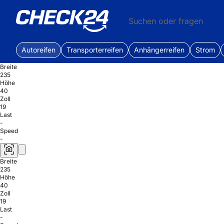
Suchen oder fragen
Autoreifen
Transporterreifen
Anhängerreifen
Strom
Breite
235
Höhe
40
Zoll
19
Last
-
Speed
-
Breite
235
Höhe
40
Zoll
19
Last
-