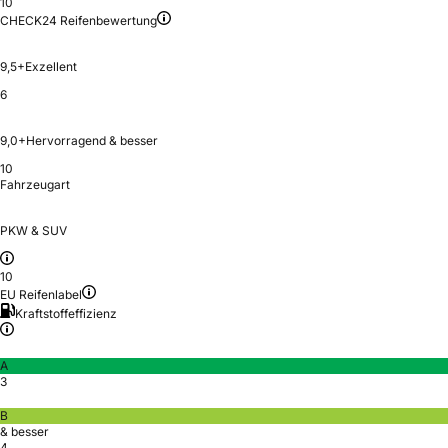
10
CHECK24 Reifenbewertung
9,5+
Exzellent
6
9,0+
Hervorragend & besser
10
Fahrzeugart
PKW & SUV
10
EU Reifenlabel
Kraftstoffeffizienz
A
3
B
& besser
4