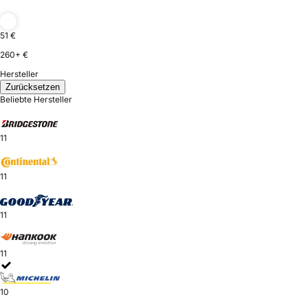
51 €
260+ €
Hersteller
Zurücksetzen
Beliebte Hersteller
11
11
11
11
10