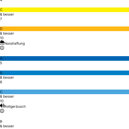
C
& besser
7
D
& besser
10
Nasshaftung
A
5
B
& besser
8
C
& besser
10
Rollgeräusch
B
& besser