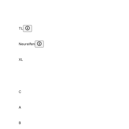
TL
Neureifen
XL
C
A
B