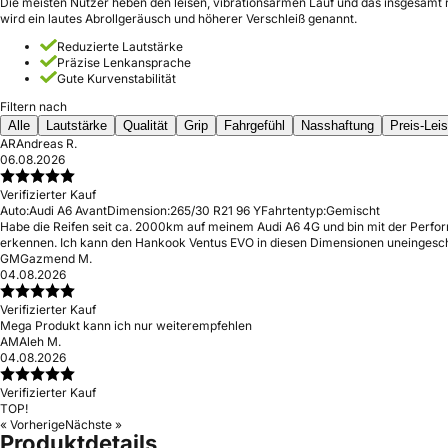
Die meisten Nutzer heben den leisen, vibrationsarmen Lauf und das insgesamt r
wird ein lautes Abrollgeräusch und höherer Verschleiß genannt.
Reduzierte Lautstärke
Präzise Lenkansprache
Gute Kurvenstabilität
Filtern nach
Alle
Lautstärke
Qualität
Grip
Fahrgefühl
Nasshaftung
Preis-Lei
AR
Andreas R.
06.08.2026
Verifizierter Kauf
Auto:
Audi A6 Avant
Dimension:
265/30 R21 96 Y
Fahrtentyp:
Gemischt
Habe die Reifen seit ca. 2000km auf meinem Audi A6 4G und bin mit der Perfor
erkennen. Ich kann den Hankook Ventus EVO in diesen Dimensionen uneingesc
GM
Gazmend M.
04.08.2026
Verifizierter Kauf
Mega Produkt kann ich nur weiterempfehlen
AM
Aleh M.
04.08.2026
Verifizierter Kauf
TOP!
« Vorherige
Nächste »
Produktdetails