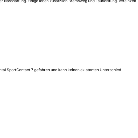
r Nasshaftung. Einige loben zusätzlich Bremsweg und Laufleistung. Vereinzelt
ntal SportContact 7 gefahren und kann keinen eklatanten Unterschied