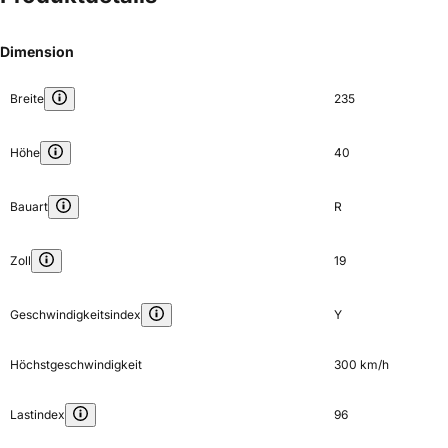
Dimension
Breite
235
Höhe
40
Bauart
R
Zoll
19
Geschwindigkeitsindex
Y
Höchstgeschwindigkeit
300 km/h
Lastindex
96