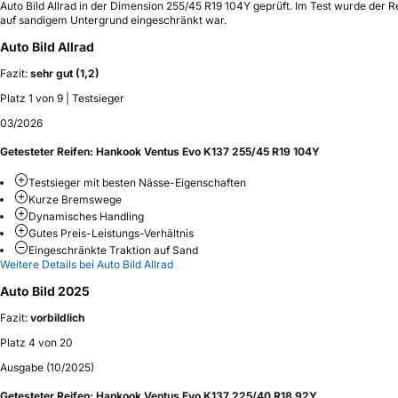
Auto Bild Allrad in der Dimension 255/45 R19 104Y geprüft. Im Test wurde der R
auf sandigem Untergrund eingeschränkt war.
Auto Bild Allrad
Fazit:
sehr gut (1,2)
Platz 1 von 9 | Testsieger
03/2026
Getesteter Reifen:
Hankook Ventus Evo K137 255/45 R19 104Y
Testsieger mit besten Nässe-Eigenschaften
Kurze Bremswege
Dynamisches Handling
Gutes Preis-Leistungs-Verhältnis
Eingeschränkte Traktion auf Sand
Weitere Details bei Auto Bild Allrad
Auto Bild 2025
Fazit:
vorbildlich
Platz 4 von 20
Ausgabe (10/2025)
Getesteter Reifen:
Hankook Ventus Evo K137 225/40 R18 92Y