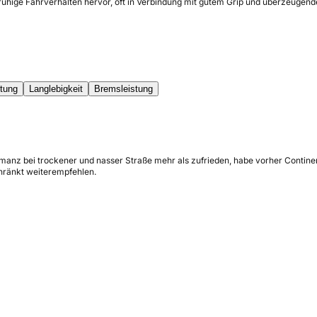
uhige Fahrverhalten hervor, oft in Verbindung mit gutem Grip und überzeugende
stung
Langlebigkeit
Bremsleistung
manz bei trockener und nasser Straße mehr als zufrieden, habe vorher Contine
hränkt weiterempfehlen.