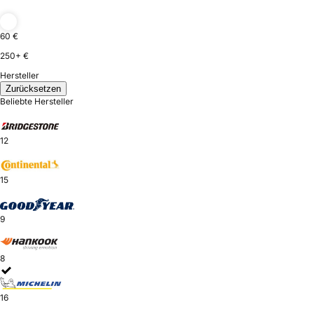
60 €
250+ €
Hersteller
Zurücksetzen
Beliebte Hersteller
12
15
9
8
16