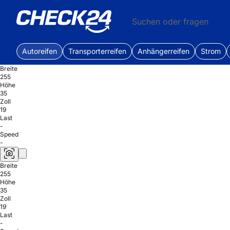
Suchen oder fragen
Autoreifen
Transporterreifen
Anhängerreifen
Strom
Breite
255
Höhe
35
Zoll
19
Last
-
Speed
-
Breite
255
Höhe
35
Zoll
19
Last
-