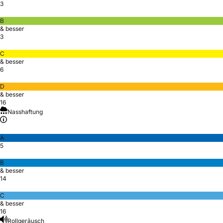
3
B
& besser
3
C
& besser
6
D
& besser
16
Nasshaftung
A
5
B
& besser
14
C
& besser
16
Rollgeräusch