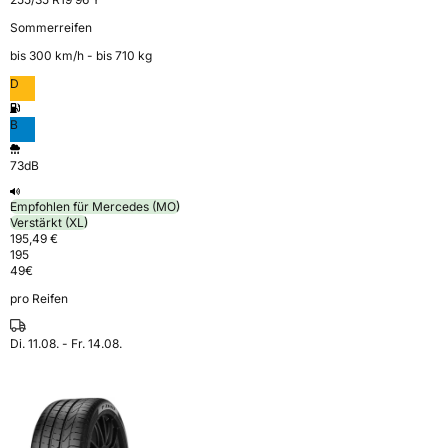
Sommerreifen
bis 300 km⁠/⁠h - bis 710 kg
D
B
73dB
Empfohlen für Mercedes (MO)
Verstärkt (XL)
195,49 €
195
49
€
pro Reifen
Di. 11.08. - Fr. 14.08.