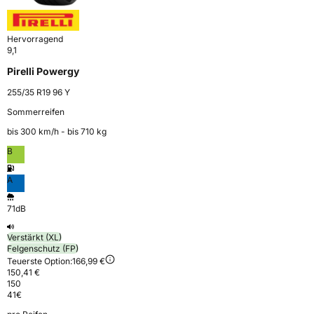
Hervorragend
9,1
Pirelli Powergy
255/35 R19 96 Y
Sommerreifen
bis 300 km⁠/⁠h - bis 710 kg
B
A
71dB
Verstärkt (XL)
Felgenschutz (FP)
Teuerste Option:
166,99 €
150,41 €
150
41
€