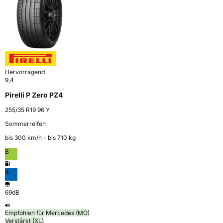
Hervorragend
9,4
Pirelli P Zero PZ4
255/35 R19 96 Y
Sommerreifen
bis 300 km⁠/⁠h - bis 710 kg
B
A
69dB
Empfohlen für Mercedes (MO)
Verstärkt (XL)