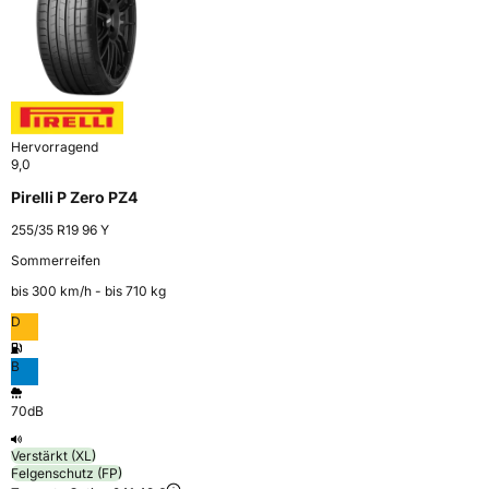
Hervorragend
9,0
Pirelli P Zero PZ4
255/35 R19 96 Y
Sommerreifen
bis 300 km⁠/⁠h - bis 710 kg
D
B
70dB
Verstärkt (XL)
Felgenschutz (FP)