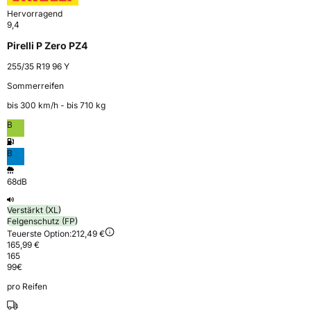
Hervorragend
9,4
Pirelli P Zero PZ4
255/35 R19 96 Y
Sommerreifen
bis 300 km⁠/⁠h - bis 710 kg
B
B
68dB
Verstärkt (XL)
Felgenschutz (FP)
Teuerste Option:
212,49 €
165,99 €
165
99
€
pro Reifen