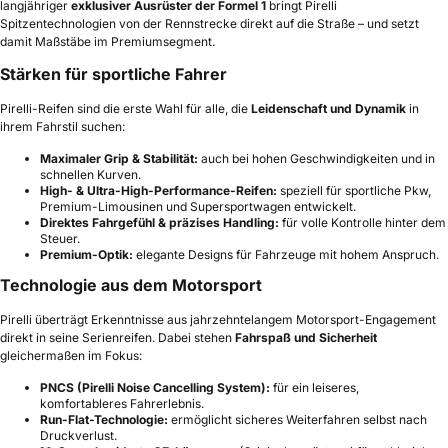
langjähriger
exklusiver Ausrüster der Formel 1
bringt Pirelli
Spitzentechnologien von der Rennstrecke direkt auf die Straße – und setzt
damit Maßstäbe im Premiumsegment.
Stärken für sportliche Fahrer
Pirelli-Reifen sind die erste Wahl für alle, die
Leidenschaft und Dynamik
in
ihrem Fahrstil suchen:
Maximaler Grip & Stabilität:
auch bei hohen Geschwindigkeiten und in
schnellen Kurven.
High- & Ultra-High-Performance-Reifen:
speziell für sportliche Pkw,
Premium-Limousinen und Supersportwagen entwickelt.
Direktes Fahrgefühl & präzises Handling:
für volle Kontrolle hinter dem
Steuer.
Premium-Optik:
elegante Designs für Fahrzeuge mit hohem Anspruch.
Technologie aus dem Motorsport
Pirelli überträgt Erkenntnisse aus jahrzehntelangem Motorsport-Engagement
direkt in seine Serienreifen. Dabei stehen
Fahrspaß und Sicherheit
gleichermaßen im Fokus:
PNCS (Pirelli Noise Cancelling System):
für ein leiseres,
komfortableres Fahrerlebnis.
Run-Flat-Technologie:
ermöglicht sicheres Weiterfahren selbst nach
Druckverlust.