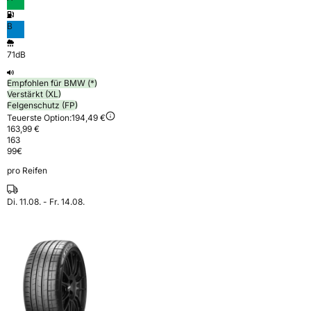
B
71dB
Empfohlen für BMW (*)
Verstärkt (XL)
Felgenschutz (FP)
Teuerste Option:
194,49 €
163,99 €
163
99
€
pro Reifen
Di. 11.08. - Fr. 14.08.