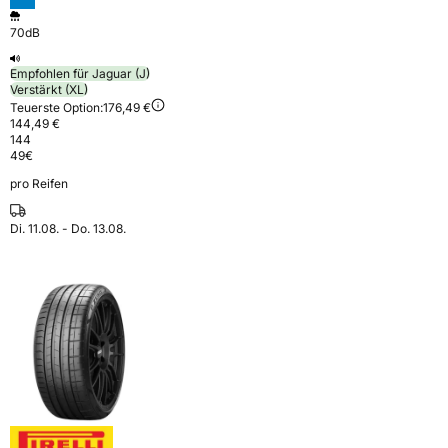
70dB
Empfohlen für Jaguar (J)
Verstärkt (XL)
Teuerste Option:
176,49 €
144,49 €
144
49
€
pro Reifen
Di. 11.08. - Do. 13.08.