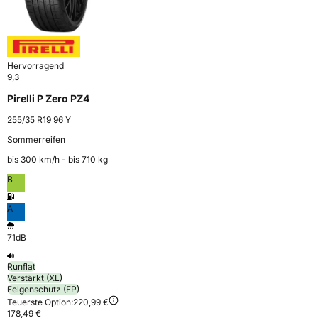
Hervorragend
9,3
Pirelli P Zero PZ4
255/35 R19 96 Y
Sommerreifen
bis 300 km⁠/⁠h - bis 710 kg
B
A
71dB
Runflat
Verstärkt (XL)
Felgenschutz (FP)
Teuerste Option:
220,99 €
178,49 €