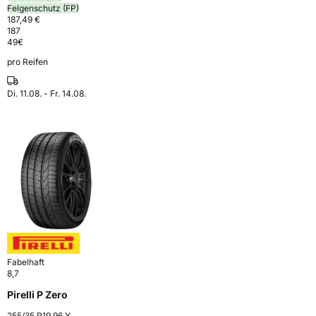
Felgenschutz (FP)
187,49 €
187
49
€
pro Reifen
Di. 11.08. - Fr. 14.08.
Fabelhaft
8,7
Pirelli P Zero
255/35 R19 96 Y