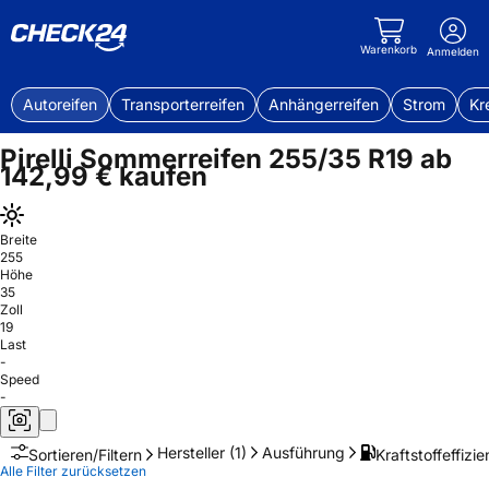
Warenkorb
Anmelden
Autoreifen
Transporterreifen
Anhängerreifen
Strom
Kr
Pirelli Sommerreifen 255/35 R19 ab
142,99 € kaufen
Breite
255
Höhe
35
Zoll
19
Last
-
Speed
-
Hersteller
(1)
Ausführung
Kraftstoffeffizie
Sortieren/Filtern
Alle Filter zurücksetzen