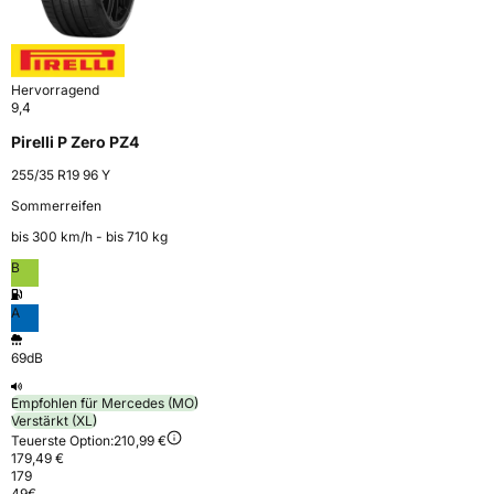
Hervorragend
9,4
Pirelli P Zero PZ4
255/35 R19 96 Y
Sommerreifen
bis 300 km⁠/⁠h - bis 710 kg
B
A
69dB
Empfohlen für Mercedes (MO)
Verstärkt (XL)
Teuerste Option:
210,99 €
179,49 €
179
49
€