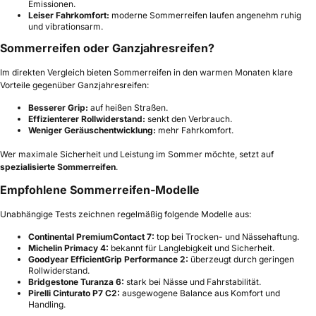
Emissionen.
Leiser Fahrkomfort:
moderne Sommerreifen laufen angenehm ruhig
und vibrationsarm.
Sommerreifen oder Ganzjahresreifen?
Im direkten Vergleich bieten Sommerreifen in den warmen Monaten klare
Vorteile gegenüber Ganzjahresreifen:
Besserer Grip:
auf heißen Straßen.
Effizienterer Rollwiderstand:
senkt den Verbrauch.
Weniger Geräuschentwicklung:
mehr Fahrkomfort.
Wer maximale Sicherheit und Leistung im Sommer möchte, setzt auf
spezialisierte Sommerreifen
.
Empfohlene Sommerreifen-Modelle
Unabhängige Tests zeichnen regelmäßig folgende Modelle aus:
Continental PremiumContact 7:
top bei Trocken- und Nässehaftung.
Michelin Primacy 4:
bekannt für Langlebigkeit und Sicherheit.
Goodyear EfficientGrip Performance 2:
überzeugt durch geringen
Rollwiderstand.
Bridgestone Turanza 6:
stark bei Nässe und Fahrstabilität.
Pirelli Cinturato P7 C2:
ausgewogene Balance aus Komfort und
Handling.