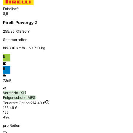
Fabelhaft
8,9
Pirelli Powergy 2
255/35 R19 96 Y
Sommerreifen
bis 300 km⁠/⁠h - bis 710 kg
B
B
73dB
Verstärkt (XL)
Felgenschutz (MFS)
Teuerste Option:
214,49 €
155,49 €
155
49
€
pro Reifen