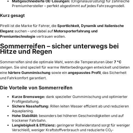
Maßgeschneiderte OE-Lösungen:
(Originalausrüstung) für zahlreiche
Premiumhersteller – perfekt abgestimmt auf jedes Fahrzeugmodell.
Kurz gesagt
Pirelli ist die Marke für Fahrer, die
Sportlichkeit, Dynamik und italienische
Eleganz
suchen – und dabei auf
Motorsporterfahrung und
Premiumtechnologie
vertrauen wollen.
Sommerreifen – sicher unterwegs bei
Hitze und Regen
Sommerreifen sind die optimale Wahl, wenn die Temperaturen über
7 °C
steigen. Sie sind speziell für warme Wetterbedingungen entwickelt und bieten
eine
härtere Gummimischung
sowie ein
angepasstes Profil
, das Sicherheit
und Fahrkomfort garantiert.
Die Vorteile von Sommerreifen
Kurze Bremswege:
dank spezieller Gummimischung und optimierter
Profilgestaltung.
Sichere Nasshaftung:
Rillen leiten Wasser effizient ab und reduzieren
Aquaplaning.
Hohe Stabilität:
besonders bei höheren Geschwindigkeiten und auf
trockener Fahrbahn.
Langlebigkeit & Effizienz:
geringerer Rollwiderstand sorgt für weniger
Verschleiß, weniger Kraftstoffverbrauch und reduzierte CO₂-