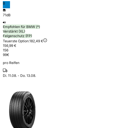
B
71dB
Empfohlen für BMW (*)
Verstärkt (XL)
Felgenschutz (FP)
Teuerste Option:
182,49 €
156,99 €
156
99
€
pro Reifen
Di. 11.08. - Do. 13.08.