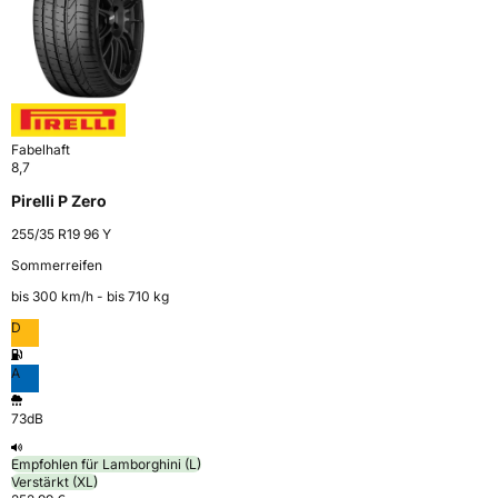
Fabelhaft
8,7
Pirelli P Zero
255/35 R19 96 Y
Sommerreifen
bis 300 km⁠/⁠h - bis 710 kg
D
A
73dB
Empfohlen für Lamborghini (L)
Verstärkt (XL)