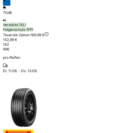
A
70dB
Verstärkt (XL)
Felgenschutz (FP)
Teuerste Option:
169,99 €
142,99 €
142
99
€
pro Reifen
Di. 11.08. - Do. 13.08.