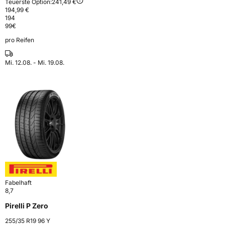
Teuerste Option:
241,49 €
194,99 €
194
99
€
pro Reifen
Mi. 12.08. - Mi. 19.08.
Fabelhaft
8,7
Pirelli P Zero
255/35 R19 96 Y