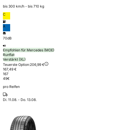
bis 300 km⁠/⁠h - bis 710 kg
C
A
70dB
Empfohlen für Mercedes (MOE)
Runflat
Verstärkt (XL)
Teuerste Option:
206,99 €
167,49 €
167
49
€
pro Reifen
Di. 11.08. - Do. 13.08.