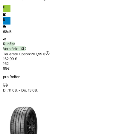
B
B
68dB
Runflat
Verstärkt (XL)
Teuerste Option:
207,99 €
162,99 €
162
99
€
pro Reifen
Di. 11.08. - Do. 13.08.