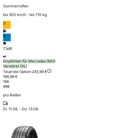
Sommerreifen
bis 300 km⁠/⁠h - bis 710 kg
D
B
73dB
Empfohlen für Mercedes (MO)
Verstärkt (XL)
Teuerste Option:
245,99 €
166,99 €
166
99
€
pro Reifen
Di. 11.08. - Do. 13.08.