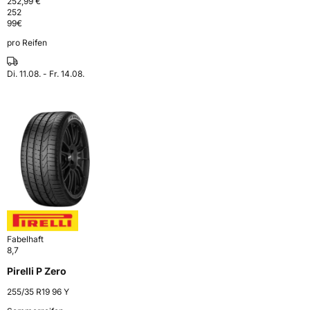
252,99 €
252
99
€
pro Reifen
Di. 11.08. - Fr. 14.08.
Fabelhaft
8,7
Pirelli P Zero
255/35 R19 96 Y