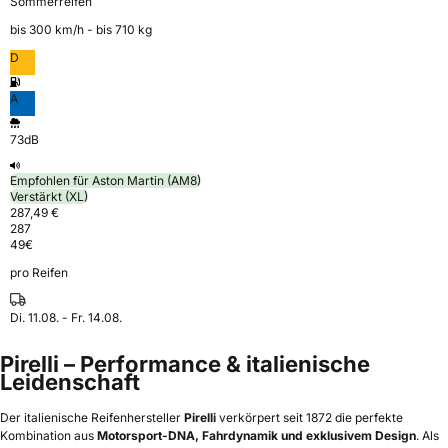
Sommerreifen
bis 300 km⁠/⁠h - bis 710 kg
D
A
73dB
Empfohlen für Aston Martin (AM8)
Verstärkt (XL)
287,49 €
287
49
€
pro Reifen
Di. 11.08. - Fr. 14.08.
Pirelli – Performance & italienische
Leidenschaft
Der italienische Reifenhersteller
Pirelli
verkörpert seit 1872 die perfekte
Kombination aus
Motorsport-DNA, Fahrdynamik und exklusivem Design
. Als