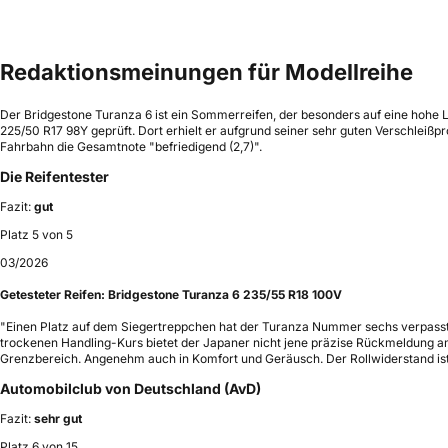
Redaktionsmeinungen für Modellreihe
Der Bridgestone Turanza 6 ist ein Sommerreifen, der besonders auf eine hohe La
225/50 R17 98Y geprüft. Dort erhielt er aufgrund seiner sehr guten Verschlei
Fahrbahn die Gesamtnote "befriedigend (2,7)".
Die Reifentester
Fazit:
gut
Platz 5 von 5
03/2026
Getesteter Reifen:
Bridgestone Turanza 6 235/55 R18 100V
"Einen Platz auf dem Siegertreppchen hat der Turanza Nummer sechs verpasst.
trockenen Handling-Kurs bietet der Japaner nicht jene präzise Rückmeldung am
Grenzbereich. Angenehm auch in Komfort und Geräusch. Der Rollwiderstand ist 
Automobilclub von Deutschland (AvD)
Fazit:
sehr gut
Platz 6 von 15