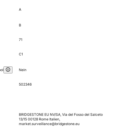
A
B
71
C1
ol
Nein
502346
BRIDGESTONE EU NV/SA, Via del Fosso del Salceto
13/15 00128 Rome Italien,
market.surveillance@bridgestone.eu