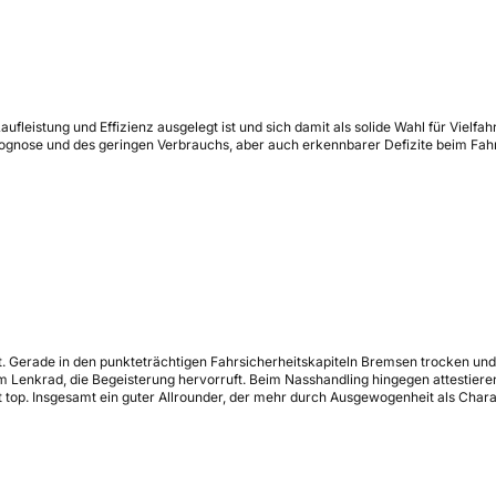
ufleistung und Effizienz ausgelegt ist und sich damit als solide Wahl für Viel
ßprognose und des geringen Verbrauchs, aber auch erkennbarer Defizite beim Fa
 Gerade in den punkteträchtigen Fahrsicherheitskapiteln Bremsen trocken und
 Lenkrad, die Begeisterung hervorruft. Beim Nasshandling hingegen attestiere
top. Insgesamt ein guter Allrounder, der mehr durch Ausgewogenheit als Chara