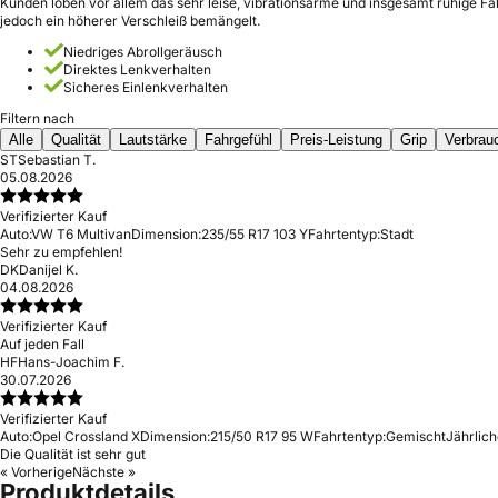
Kunden loben vor allem das sehr leise, vibrationsarme und insgesamt ruhige Fa
jedoch ein höherer Verschleiß bemängelt.
Niedriges Abrollgeräusch
Direktes Lenkverhalten
Sicheres Einlenkverhalten
Filtern nach
Alle
Qualität
Lautstärke
Fahrgefühl
Preis-Leistung
Grip
Verbrau
ST
Sebastian T.
05.08.2026
Verifizierter Kauf
Auto:
VW T6 Multivan
Dimension:
235/55 R17 103 Y
Fahrtentyp:
Stadt
Sehr zu empfehlen!
DK
Danijel K.
04.08.2026
Verifizierter Kauf
Auf jeden Fall
HF
Hans-Joachim F.
30.07.2026
Verifizierter Kauf
Auto:
Opel Crossland X
Dimension:
215/50 R17 95 W
Fahrtentyp:
Gemischt
Jährlich
Die Qualität ist sehr gut
« Vorherige
Nächste »
Produktdetails