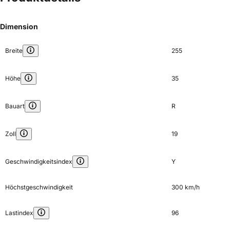
Dimension
Breite
255
Höhe
35
Bauart
R
Zoll
19
Geschwindigkeitsindex
Y
Höchstgeschwindigkeit
300 km/h
Lastindex
96