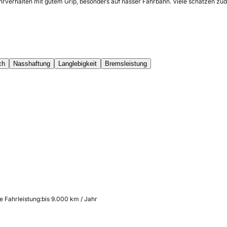
hrverhalten mit gutem Grip, besonders auf nasser Fahrbahn. Viele schätzen zude
ch
Nasshaftung
Langlebigkeit
Bremsleistung
e Fahrleistung:
bis 9.000 km / Jahr