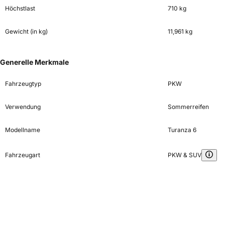
Höchstlast
710 kg
Gewicht (in kg)
11,961 kg
Generelle Merkmale
Fahrzeugtyp
PKW
Verwendung
Sommerreifen
Modellname
Turanza 6
Fahrzeugart
PKW & SUV