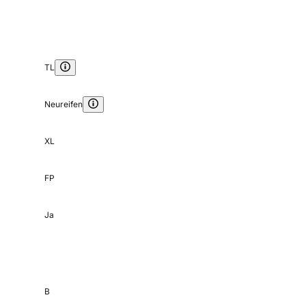
TL
Neureifen
XL
FP
Ja
B