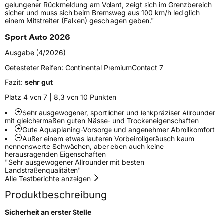
Verstärkt
XL
gelungener Rückmeldung am Volant, zeigt sich im Grenzbereich
sicher und muss sich beim Bremsweg aus 100 km/h lediglich
einem Mitstreiter (Falken) geschlagen geben."
Felgenschutz
FR
Sport Auto 2026
Elektro
Ja
Ausgabe (4/2026)
Getesteter Reifen:
Continental PremiumContact 7
EU Label
Fazit:
sehr gut
Platz 4 von 7 | 8,3 von 10 Punkten
Effizienz
C
Sehr ausgewogener, sportlicher und lenkpräziser Allrounder
mit gleichermaßen guten Nässe- und Trockeneigenschaften
Nasshaftung
A
Gute Aquaplaning-Vorsorge und angenehmer Abrollkomfort
Außer einem etwas lauteren Vorbeirollgeräusch kaum
nennenswerte Schwächen, aber eben auch keine
Rollgeräusch (Klasse)
B
herausragenden Eigenschaften
"Sehr ausgewogener Allrounder mit besten
Landstraßenqualitäten"
Rollgeräusch (dB)
71
Alle Testberichte anzeigen
Fahrzeugklasse
C1
Produktbeschreibung
3PMSF / Schneeflockensymbol / Alpine-Symbol
Nein
Sicherheit an erster Stelle