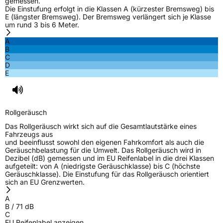
gemessen.
Die Einstufung erfolgt in die Klassen A (kürzester Bremsweg) bis
E (längster Bremsweg). Der Bremsweg verlängert sich je Klasse
um rund 3 bis 6 Meter.
A
B
C
D
E
Rollgeräusch
Das Rollgeräusch wirkt sich auf die Gesamtlautstärke eines
Fahrzeugs aus
und beeinflusst sowohl den eigenen Fahrkomfort als auch die
Geräuschbelastung für die Umwelt. Das Rollgeräusch wird in
Dezibel (dB) gemessen und im EU Reifenlabel in die drei Klassen
aufgeteilt: von A (niedrigste Geräuschklasse) bis C (höchste
Geräuschklasse). Die Einstufung für das Rollgeräusch orientiert
sich an EU Grenzwerten.
A
B
/
71
dB
C
EU Reifenlabel anzeigen