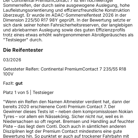
Der Continental PremiumContact 7 ist ein hochwertiger
Lastindex
88
Sommerreifen, der durch seine ausgewogene Auslegung, hohe
Laufleistungsorientierung und effizienzfreundliche Konstruktion
überzeugt. Er wurde im ADAC-Sommerreifentest 2026 in der
Höchstlast
560 kg
Dimension 225/50 R17 98Y geprüft. In der Bewertung setzte er
sich dank seiner hohen Fahrsicherheitsreserven, der langlebigen
Gewicht (in kg)
8,513 kg
und abriebarmen Auslegung sowie des guten Effizienzprofils
trotz eines etwas erhöht wahrgenommenen Abrollgeräusches als
"Testsieger" durch.
Generelle Merkmale
Die Reifentester
Fahrzeugtyp
PKW
03/2026
Verwendung
Sommerreifen
Getesteter Reifen:
Continental PremiumContact 7 235/55 R18
Modellname
PremiumContact 7
100V
Fahrzeugart
PKW & SUV
Fazit:
gut
Platz 1 von 5 | Testsieger
Weitere Eigenschaften
"Wenn ein Reifen den Namen Altmeister verdient hat, dann der
bereits 2020 erschienene Conti Premium Contact 7. Der
Schlauchtyp
TL
Gewinner dieses Tests ist – neben dem kompromisslosen Nokian
Tyres – vor allem ein Nässekönig. Sicher nicht nur, weil es in
Niedersachsen so oft regnet. Bremsen und Handling auf feuchter
Zustand
Neureifen
Piste – das liegt dem Conti. Doch auch in sämtlichen anderen
Disziplinen legt der Premium Contact mindestens eine gute
Bewertung hin. So punktet er auch auf trockener Fahrbahn mit