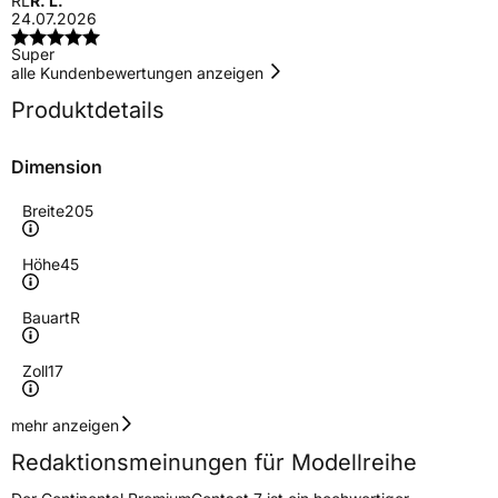
RL
R. L.
24.07.2026
Super
alle Kundenbewertungen anzeigen
Produktdetails
Dimension
Breite
205
Höhe
45
Bauart
R
Zoll
17
Geschwindigkeitsindex
Y
mehr anzeigen
Redaktionsmeinungen für Modellreihe
Höchstgeschwindigkeit
300 km/h