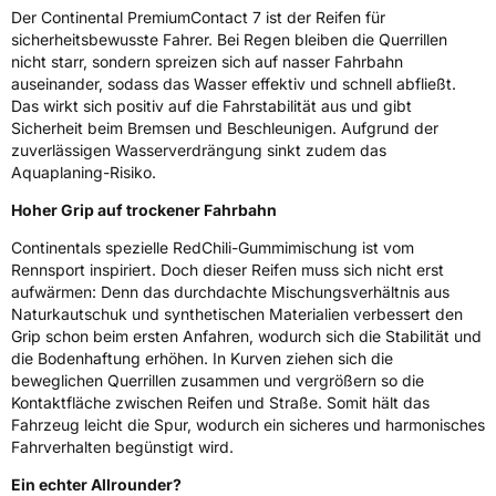
Der Continental PremiumContact 7 ist der Reifen für
EPREL ID
843292
sicherheitsbewusste Fahrer. Bei Regen bleiben die Querrillen
nicht starr, sondern spreizen sich auf nasser Fahrbahn
Allgemeine Produktsicherheit (GPSR)
auseinander, sodass das Wasser effektiv und schnell abfließt.
Das wirkt sich positiv auf die Fahrstabilität aus und gibt
Herstellerkontakt
Continental Reifen Deutschland GmbH
Sicherheit beim Bremsen und Beschleunigen. Aufgrund der
Continental-Plaza 1 30173 Hannover
zuverlässigen Wasserverdrängung sinkt zudem das
Deutschland,
customerservice_tires@conti.de
Aquaplaning-Risiko.
Hoher Grip auf trockener Fahrbahn
Continentals spezielle RedChili-Gummimischung ist vom
Rennsport inspiriert. Doch dieser Reifen muss sich nicht erst
aufwärmen: Denn das durchdachte Mischungsverhältnis aus
Naturkautschuk und synthetischen Materialien verbessert den
Grip schon beim ersten Anfahren, wodurch sich die Stabilität und
die Bodenhaftung erhöhen. In Kurven ziehen sich die
beweglichen Querrillen zusammen und vergrößern so die
Kontaktfläche zwischen Reifen und Straße. Somit hält das
Fahrzeug leicht die Spur, wodurch ein sicheres und harmonisches
Fahrverhalten begünstigt wird.
Ein echter Allrounder?