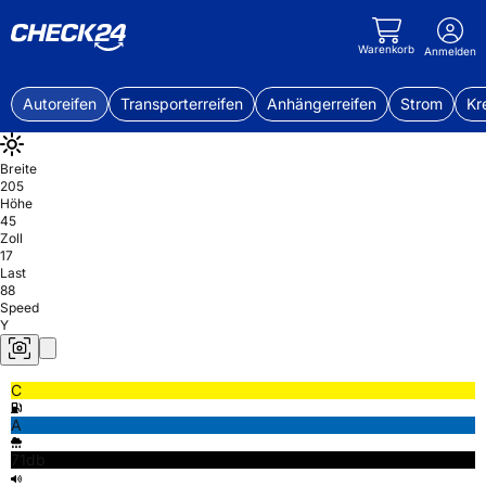
Warenkorb
Anmelden
Autoreifen
Transporterreifen
Anhängerreifen
Strom
Kr
Breite
205
Höhe
45
Zoll
17
Last
88
Speed
Y
C
A
71db