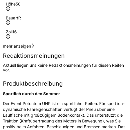
Höhe
50
Bauart
R
Zoll
16
Geschwindigkeitsindex
W
mehr anzeigen
Redaktionsmeinungen
Höchstgeschwindigkeit
270 km/h
Aktuell liegen uns keine Redaktionsmeinungen für diesen Reifen
Lastindex
91
vor.
Höchstlast
615 kg
Produktbeschreibung
Gewicht (in kg)
9 kg
Sportlich durch den Sommer
Generelle Merkmale
Der Event Potentem UHP ist ein sportlicher Reifen. Für sportlich-
dynamische Fahreigenschaften verfügt der Pneu über eine
Fahrzeugtyp
PKW
Lauffläche mit großzügigem Bodenkontakt. Das unterstützt die
Traktion (Kraftübertragung des Motors in Bewegung), was Sie
Verwendung
Sommerreifen
positiv beim Anfahren, Beschleunigen und Bremsen merken. Das