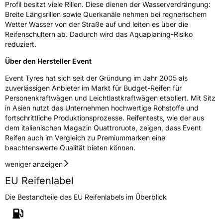
Modellname
Potentem UHP
Profil besitzt viele Rillen. Diese dienen der Wasserverdrängung:
Breite Längsrillen sowie Querkanäle nehmen bei regnerischem
Fahrzeugart
PKW & SUV
Wetter Wasser von der Straße auf und leiten es über die
Reifenschultern ab. Dadurch wird das Aquaplaning-Risiko
reduziert.
Weitere Eigenschaften
Über den Hersteller Event
Schlauchtyp
TL
Event Tyres hat sich seit der Gründung im Jahr 2005 als
zuverlässigen Anbieter im Markt für Budget-Reifen für
Zustand
Neureifen
Personenkraftwägen und Leichtlastkraftwägen etabliert. Mit Sitz
in Asien nutzt das Unternehmen hochwertige Rohstoffe und
Verstärkt
XL
fortschrittliche Produktionsprozesse. Reifentests, wie der aus
dem italienischen Magazin Quattroruote, zeigen, dass Event
Reifen auch im Vergleich zu Premiummarken eine
Felgenschutz
MFS
beachtenswerte Qualität bieten können.
weniger anzeigen
EU Label
EU Reifenlabel
Effizienz
C
Die Bestandteile des EU Reifenlabels im Überblick
Nasshaftung
B