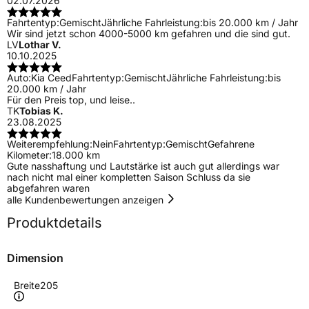
02.07.2026
Fahrtentyp:
Gemischt
Jährliche Fahrleistung:
bis 20.000 km / Jahr
Wir sind jetzt schon 4000-5000 km gefahren und die sind gut.
LV
Lothar V.
10.10.2025
Auto:
Kia Ceed
Fahrtentyp:
Gemischt
Jährliche Fahrleistung:
bis
20.000 km / Jahr
Für den Preis top, und leise..
TK
Tobias K.
23.08.2025
Weiterempfehlung:
Nein
Fahrtentyp:
Gemischt
Gefahrene
Kilometer:
18.000 km
Gute nasshaftung und Lautstärke ist auch gut allerdings war
nach nicht mal einer kompletten Saison Schluss da sie
abgefahren waren
alle Kundenbewertungen anzeigen
Produktdetails
Dimension
Breite
205