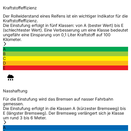
Kraftstoffeffizienz
Rollgeräusch (Klasse)
B
Der Rollwiderstand eines Reifens ist ein wichtiger Indikator für die
Kraftstoffeffizienz.
Rollgeräusch (dB)
71
Die Einstufung erfolgt in fünf Klassen: von A (bester Wert) bis E
(schlechtester Wert). Eine Verbesserung um eine Klasse bedeutet
Fahrzeugklasse
C1
ungefähr eine Einsparung von 0,1 Liter Kraftstoff auf 100
Kilometer.
3PMSF / Schneeflockensymbol / Alpine-Symbol
Nein
A
B
C
Eisgrip
Nein
D
EPREL ID
427554
E
Allgemeine Produktsicherheit (GPSR)
Nasshaftung
Herstellerkontakt
Linglong Germany GmbH, Bahnhofstraße 8
30159 Hannover Deutschland,
Für die Einstufung wird das Bremsen auf nasser Fahrbahn
LLG_info@linglong.cn
gemessen.
Die Einstufung erfolgt in die Klassen A (kürzester Bremsweg) bis
E (längster Bremsweg). Der Bremsweg verlängert sich je Klasse
um rund 3 bis 6 Meter.
A