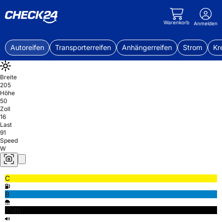
Warenkorb
Anmelden
Autoreifen
Transporterreifen
Anhängerreifen
Strom
Kr
Breite
205
Höhe
50
Zoll
16
Last
91
Speed
W
C
B
71db