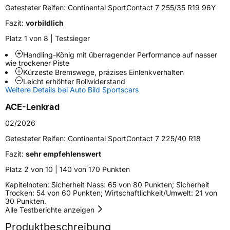
Getesteter Reifen:
Continental SportContact 7 255/35 R19 96Y
Modellname
SportContact 7
Fazit:
vorbildlich
Fahrzeugart
PKW & SUV
Platz 1 von 8 | Testsieger
Handling-König mit überragender Performance auf nasser
Weitere Eigenschaften
wie trockener Piste
Kürzeste Bremswege, präzises Einlenkverhalten
Schlauchtyp
TL
Leicht erhöhter Rollwiderstand
Weitere Details bei Auto Bild Sportscars
Zustand
Neureifen
ACE-Lenkrad
02/2026
Verstärkt
XL
Getesteter Reifen:
Continental SportContact 7 225/40 R18
Felgenschutz
FR
Fazit:
sehr empfehlenswert
Platz 2 von 10 | 140 von 170 Punkten
Elektro
Ja
Kapitelnoten: Sicherheit Nass: 65 von 80 Punkten; Sicherheit
Trocken: 54 von 60 Punkten; Wirtschaftlichkeit/Umwelt: 21 von
30 Punkten.
EU Label
Alle Testberichte anzeigen
Produktbeschreibung
Effizienz
C