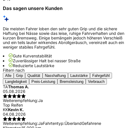
Das sagen unsere Kunden
Die meisten Fahrer loben den sehr guten Grip und die sichere
Haftung bei Nässe sowie das leise, ruhige Fahrverhalten und den
kurzen Bremsweg. Einige bemängeln jedoch höheren Verschleiß
und ein teils lauter wirkendes Abrollgeräusch, vereinzelt auch ein
weniger stabiles Fahrgefühl.
Gute Kurvenstabilität
Zuverlässiger Halt bei nasser Straße
Reduzierte Lautstärke
Filtern nach
Alle
Grip
Qualität
Nasshaftung
Lautstärke
Fahrgefühl
Langlebigkeit
Preis-Leistung
Bremsleistung
Verbrauch
TA
Thomas A.
05.08.2026
Weiterempfehlung:
Ja
Top Reifen
KK
Kevin K.
04.08.2026
Weiterempfehlung:
Ja
Fahrtentyp:
Überland
Gefahrene
Kilometer:
15.000 km