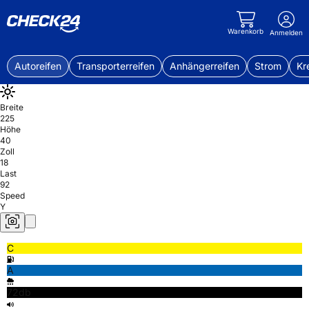
Warenkorb
Anmelden
Autoreifen
Transporterreifen
Anhängerreifen
Strom
Kr
Breite
225
Höhe
40
Zoll
18
Last
92
Speed
Y
C
A
72db