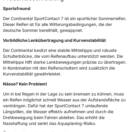
Sportsfreund
Nasshaftung
A
Der Continental SportContact 7 ist ein sportlicher Sommerreifen.
Dieser Reifen ist für alle Witterungsbedingungen, die der
Rollgeräusch (Klasse)
B
deutsche Sommer bereithält, gewappnet.
Vorbildliche Lenkübertragung und Kurvenstabilität
Rollgeräusch (dB)
72
Fahrzeugklasse
C1
Der Continental besitzt eine stabile Mittelrippe und robuste
Schulterblöcke, die vom Reifenaufbau unterstützt werden. Die
Mittelrippe hilft starke Lenkbewegungen präzise zu übertragen.
3PMSF / Schneeflockensymbol / Alpine-Symbol
Nein
In Kombination mit den Reifenschultern wird zusätzlich die
Kurvenstabilität gewährleistet.
EPREL ID
834128
Nässe? Kein Problem!
Allgemeine Produktsicherheit (GPSR)
Um in bei Regen in der Lage zu sein bremsen zu können, muss
ein Reifen möglichst schnell Wasser aus der Aufstandsfläche zu
Herstellerkontakt
Continental Reifen Deutschland GmbH
verdrängen. Dafür hat der SportContact 7 umlaufende
Continental-Plaza 1 30173 Hannover
Deutschland,
Längsrillen, die Wasser effektiv aufnehmen und durch die
customerservice_tires@conti.de
Drehbewegung beim Fahren ableiten. Das erhöht die
Nasshaftung und senkt das Aquaplaning-Risiko.