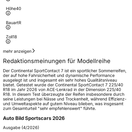
Höhe
40
Bauart
R
Zoll
18
Geschwindigkeitsindex
Y
mehr anzeigen
Redaktionsmeinungen für Modellreihe
Höchstgeschwindigkeit
300 km/h
Der Continental SportContact 7 ist ein sportlicher Sommerreifen,
Lastindex
92
der auf hohe Fahrsicherheit und dynamische Performance
ausgelegt ist und insgesamt ein sehr hohes Qualitätsniveau
bietet. Getestet wurde der Continental SportContact 7 225/40
Höchstlast
630 kg
R18 im Jahr 2026 von ACE-Lenkrad in der Dimension 225/40
R18. In diesem Test überzeugte der Reifen insbesondere durch
Gewicht (in kg)
8,749 kg
seine Leistungen bei Nässe und Trockenheit, während Effizienz-
und Umweltaspekte auf gutem Niveau blieben, was insgesamt
zum Gesamturteil "sehr empfehlenswert" führte.
Generelle Merkmale
Auto Bild Sportscars 2026
Fahrzeugtyp
PKW
Ausgabe (4/2026)
Verwendung
Sommerreifen