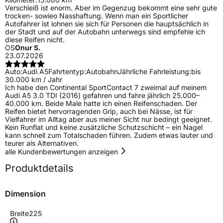
Verschleiß ist enorm. Aber im Gegenzug bekommt eine sehr gute
trocken- sowieo Nasshaftung. Wenn man ein Sportlicher
Autofahrer ist lohnen sie sich für Personen die hauptsächlich in
der Stadt und auf der Autobahn unterwegs sind empfehle ich
diese Reifen nicht.
OS
Onur S.
23.07.2026
Auto:
Audi A5
Fahrtentyp:
Autobahn
Jährliche Fahrleistung:
bis
30.000 km / Jahr
Ich habe den Continental SportContact 7 zweimal auf meinem
Audi A5 3.0 TDI (2016) gefahren und fahre jährlich 25.000–
40.000 km. Beide Male hatte ich einen Reifenschaden. Der
Reifen bietet hervorragenden Grip, auch bei Nässe, ist für
Vielfahrer im Alltag aber aus meiner Sicht nur bedingt geeignet.
Kein Runflat und keine zusätzliche Schutzschicht – ein Nagel
kann schnell zum Totalschaden führen. Zudem etwas lauter und
teurer als Alternativen.
alle Kundenbewertungen anzeigen
Produktdetails
Dimension
Breite
225