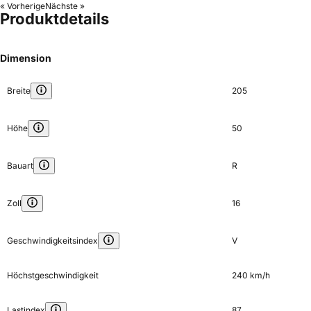
« Vorherige
Nächste »
Produktdetails
Dimension
Breite
205
Höhe
50
Bauart
R
Zoll
16
Geschwindigkeitsindex
V
Höchstgeschwindigkeit
240 km/h
Lastindex
87