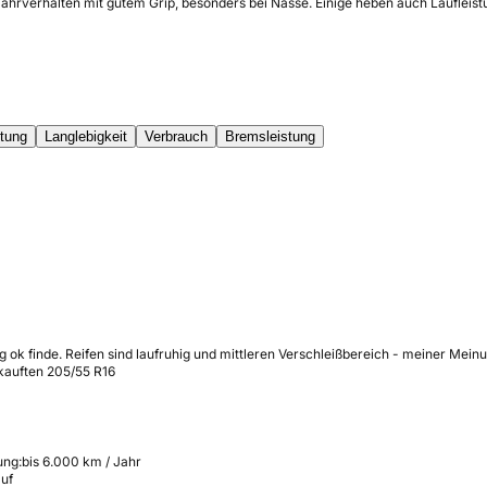
ahrverhalten mit gutem Grip, besonders bei Nässe. Einige heben auch Laufleistu
tung
Langlebigkeit
Verbrauch
Bremsleistung
ng ok finde. Reifen sind laufruhig und mittleren Verschleißbereich - meiner Me
ekauften 205/55 R16
ung:
bis 6.000 km / Jahr
auf