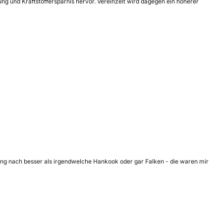
ng und Kraftstoffersparnis hervor. Vereinzelt wird dagegen ein höherer
inung nach besser als irgendwelche Hankook oder gar Falken - die waren mir