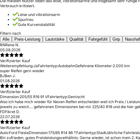
Die meisten Nutzer loben das leise, vibrationsarme und insgesamt sehr ruhige F
Verbrauch kritisiert.
Leise und vibrationsarm
Spurtreu
Gute Kurvenstabilität
Filtern nach
Alle
Preis-Leistung
Lautstärke
Qualität
Fahrgefühl
Grip
Nasshaf
RN
Rene N.
05.08.2026
Verifizierter Kauf
Weiterempfehlung:
Ja
Fahrtentyp:
Autobahn
Gefahrene Kilometer:
2.000 km
super Reifen gern wieder
BJ
Ben J.
01.08.2026
Verifizierter Kauf
Dimension:
205/55 R16 91 V
Fahrtentyp:
Gemischt
Also ich habe mich wieder für Nexen Reifen entscheiden weil ich Preis / Leistu
jeweils zu weich.... gefahrenen Dimensionen bei mir 225/40 R18 und die hier g
FD
Fikret D.
22.07.2026
Verifizierter Kauf
Auto:
Ford Fiesta
Dimension:
175/65 R14 86 T
Fahrtentyp:
Stadt
Jährliche Fahrleist
Bin zufrieden, gutes Preisleistungsvethältnis. Gerne wieder, ist schon mein 2. K