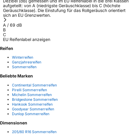
Dezibel (dB) gemessen und im EU Reifenlabel in die drei Klassen
aufgeteilt: von A (niedrigste Geräuschklasse) bis C (höchste
Geräuschklasse). Die Einstufung für das Rollgeräusch orientiert
sich an EU Grenzwerten.
A
/
69
dB
B
C
EU Reifenlabel anzeigen
Reifen
Winterreifen
Ganzjahresreifen
Sommerreifen
Beliebte Marken
Continental Sommerreifen
Pirelli Sommerreifen
Michelin Sommerreifen
Bridgestone Sommerreifen
Hankook Sommerreifen
Goodyear Sommerreifen
Dunlop Sommerreifen
Dimensionen
205/60 R16 Sommerreifen