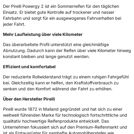
Weitere Eigenschaften
Der Pirelli Powergy 2 ist ein Sommerreifen für den täglichen
Einsatz. Er bietet gute Kontrolle auf trockener und nasser
Schlauchtyp
TL
Fahrbahn und sorgt für ein ausgewogenes Fahrverhalten bei
jeder Fahrt.
Zustand
Neureifen
Mehr Laufleistung über viele Kilometer
Das überarbeitete Profil unterstützt eine gleichmäßige
Felgenschutz
MFS
Abnutzung. Dadurch kann der Reifen über viele Kilometer hinweg
konstant bleiben und lange genutzt werden.
EU Label
Effizient und komfortabel
Effizienz
B
Der reduzierte Rollwiderstand trägt zu einem ruhigen Fahrgefühl
bei. Gleichzeitig kann er helfen, den Kraftstoffverbrauch zu
senken und den Komfort während der Fahrt zu erhöhen.
Nasshaftung
B
Über den Hersteller Pirelli
Rollgeräusch (Klasse)
A
Pirelli wurde 1872 in Mailand gegründet und hat sich zu einer
weltweit führenden Marke für technologisch fortschrittliche und
Rollgeräusch (dB)
69
qualitativ hochwertige Reifenprodukte entwickelt. Das
Unternehmen fokussiert sich auf den Premium-Reifenmarkt und
Fahrzeugklasse
C1
ist als Erstausrüster für namhafte Automobilhersteller wie