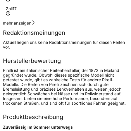
Zoll
17
Geschwindigkeitsindex
Y
mehr anzeigen
Redaktionsmeinungen
Höchstgeschwindigkeit
300 km/h
Aktuell liegen uns keine Redaktionsmeinungen für diesen Reifen
Lastindex
84
vor.
Höchstlast
500 kg
Herstellerbewertung
Gewicht (in kg)
6,936 kg
Pirelli ist ein italienischer Reifenhersteller, der 1872 in Mailand
gegründet wurde. Obwohl dieses spezifische Modell nicht
getestet wurde, gibt es zahlreiche Tests für andere Pirelli-
Generelle Merkmale
Modelle. Die Reifen von Pirelli zeichnen sich durch gute
Bremsleistung und präzises Lenkverhalten aus, weisen jedoch
Fahrzeugtyp
PKW
gelegentlich Schwächen bei Nässe und im Rollwiderstand auf.
Insgesamt bieten sie eine hohe Performance, besonders auf
Verwendung
Sommerreifen
trockenen Straßen, und sind oft für sportliches Fahren geeignet.
Modellname
Powergy 2
Produktbeschreibung
Fahrzeugart
PKW & SUV
Zuverlässig im Sommer unterwegs