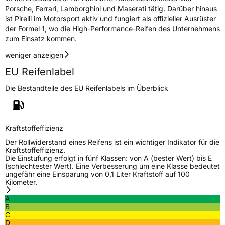
Porsche, Ferrari, Lamborghini und Maserati tätig. Darüber hinaus
3PMSF / Schneeflockensymbol / Alpine-Symbol
Nein
ist Pirelli im Motorsport aktiv und fungiert als offizieller Ausrüster
der Formel 1, wo die High-Performance-Reifen des Unternehmens
Eisgrip
Nein
zum Einsatz kommen.
EPREL ID
2518376
weniger anzeigen
EU Reifenlabel
Allgemeine Produktsicherheit (GPSR)
Die Bestandteile des EU Reifenlabels im Überblick
Herstellerkontakt
PIRELLI TYRE SPA, Viale Piero e Alberto
Pirelli 25 20126 Milano Italien,
www.pirelli.com,
consumer.support@pirelli.com
Kraftstoffeffizienz
Der Rollwiderstand eines Reifens ist ein wichtiger Indikator für die
Kraftstoffeffizienz.
Die Einstufung erfolgt in fünf Klassen: von A (bester Wert) bis E
(schlechtester Wert). Eine Verbesserung um eine Klasse bedeutet
ungefähr eine Einsparung von 0,1 Liter Kraftstoff auf 100
Kilometer.
A
B
C
D