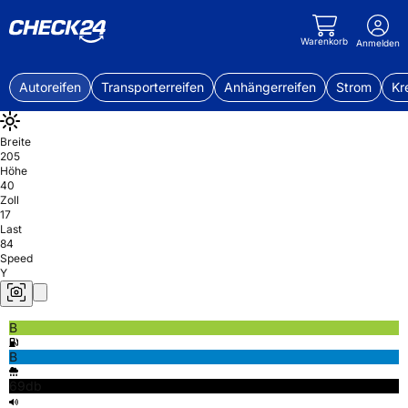
Warenkorb
Anmelden
Autoreifen
Transporterreifen
Anhängerreifen
Strom
Kr
Breite
205
Höhe
40
Zoll
17
Last
84
Speed
Y
B
B
69db