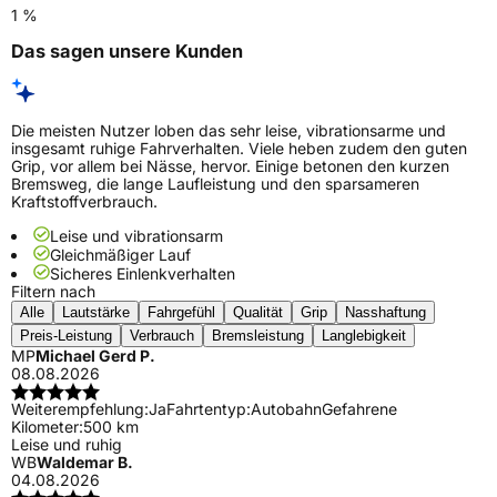
1 %
Das sagen unsere Kunden
Die meisten Nutzer loben das sehr leise, vibrationsarme und
insgesamt ruhige Fahrverhalten. Viele heben zudem den guten
Grip, vor allem bei Nässe, hervor. Einige betonen den kurzen
Bremsweg, die lange Laufleistung und den sparsameren
Kraftstoffverbrauch.
Leise und vibrationsarm
Gleichmäßiger Lauf
Sicheres Einlenkverhalten
Filtern nach
Alle
Lautstärke
Fahrgefühl
Qualität
Grip
Nasshaftung
Preis-Leistung
Verbrauch
Bremsleistung
Langlebigkeit
MP
Michael Gerd P.
08.08.2026
Weiterempfehlung:
Ja
Fahrtentyp:
Autobahn
Gefahrene
Kilometer:
500 km
Leise und ruhig
WB
Waldemar B.
04.08.2026