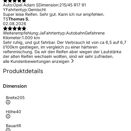
Auto:
Opel Adam S
Dimension:
215/45 R17 91
Y
Fahrtentyp:
Gemischt
Super leise Reifen. Sehr gut. Kann ich nur empfehlen.
TS
Thomas S.
02.08.2026
Weiterempfehlung:
Ja
Fahrtentyp:
Autobahn
Gefahrene
Kilometer:
1.000 km
Sehr ruhig, und gut fahrbar. Der Verbrauch ist von ca 6,5 auf 6,7
l/100km gestiegen, im vergleich zu einer härteren
reifenmischung. Da wir den Reifen aber wegen der Lautstärke
der alten Reifen wechseln wollten, sind wir sehr zufrieden.
alle Kundenbewertungen anzeigen
Produktdetails
Dimension
Breite
205
Höhe
40
Bauart
R