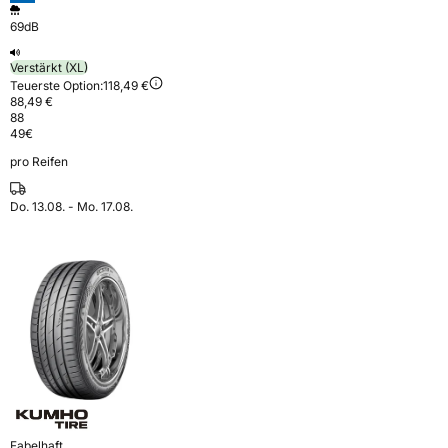
69dB
Verstärkt (XL)
Teuerste Option:
118,49 €
88,49 €
88
49
€
pro Reifen
Do. 13.08. - Mo. 17.08.
Fabelhaft