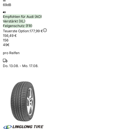
69dB
Empfohlen für Audi (AO)
Verstärkt (XL)
Felgenschutz (FR)
Teuerste Option:
177,99 €
156,49 €
156
49
€
pro Reifen
Do. 13.08. - Mo. 17.08.