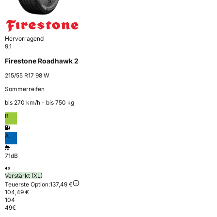
Hervorragend
9,1
Firestone Roadhawk 2
215/55 R17 98 W
Sommerreifen
bis 270 km⁠/⁠h - bis 750 kg
B
A
71dB
Verstärkt (XL)
Teuerste Option:
137,49 €
104,49 €
104
49
€