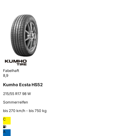
Fabelhaft
8,9
Kumho Ecsta HS52
215/55 R17 98 W
Sommerreifen
bis 270 km⁠/⁠h - bis 750 kg
C
A