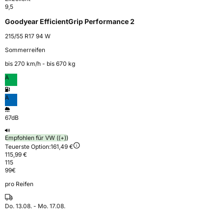
9,5
Goodyear EfficientGrip Performance 2
215/55 R17 94 W
Sommerreifen
bis 270 km⁠/⁠h - bis 670 kg
A
A
67dB
Empfohlen für VW ((+))
Teuerste Option:
161,49 €
115,99 €
115
99
€
pro Reifen
Do. 13.08. - Mo. 17.08.