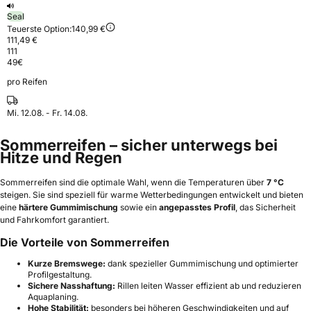
Seal
Teuerste Option:
140,99 €
111,49 €
111
49
€
pro Reifen
Mi. 12.08. - Fr. 14.08.
Sommerreifen – sicher unterwegs bei
Hitze und Regen
Sommerreifen sind die optimale Wahl, wenn die Temperaturen über
7 °C
steigen. Sie sind speziell für warme Wetterbedingungen entwickelt und bieten
eine
härtere Gummimischung
sowie ein
angepasstes Profil
, das Sicherheit
und Fahrkomfort garantiert.
Die Vorteile von Sommerreifen
Kurze Bremswege:
dank spezieller Gummimischung und optimierter
Profilgestaltung.
Sichere Nasshaftung:
Rillen leiten Wasser effizient ab und reduzieren
Aquaplaning.
Hohe Stabilität:
besonders bei höheren Geschwindigkeiten und auf