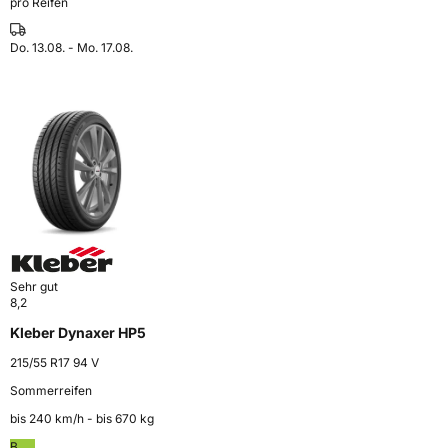
pro Reifen
Do. 13.08. - Mo. 17.08.
Sehr gut
8,2
Kleber Dynaxer HP5
215/55 R17 94 V
Sommerreifen
bis 240 km⁠/⁠h - bis 670 kg
B