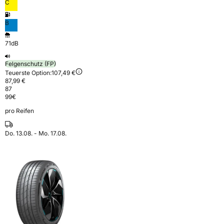
C
B
71dB
Felgenschutz (FP)
Teuerste Option:
107,49 €
87,99 €
87
99
€
pro Reifen
Do. 13.08. - Mo. 17.08.