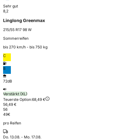
Sehr gut
8,2
Linglong Greenmax
215/55 R17 98 W
Sommerreifen
bis 270 km⁠/⁠h - bis 750 kg
C
B
72dB
Verstärkt (XL)
Teuerste Option:
68,49 €
56,49 €
56
49
€
pro Reifen
Do. 13.08. - Mo. 17.08.