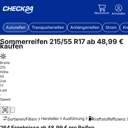
Warenkorb
Anmelden
Autoreifen
Transporterreifen
Anhängerreifen
Strom
Kr
Sommerreifen 215/55 R17 ab 48,99 €
kaufen
Breite
215
Höhe
55
Zoll
17
Last
-
Speed
-
Hersteller
Ausführung
Kraftstoffeffizienz
Sortieren/Filtern
264 Ergebnisse ab 48,99 € pro Reifen