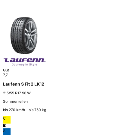
Gut
7,7
Laufenn S Fit 2 LK12
215/55 R17 98 W
Sommerreifen
bis 270 km⁠/⁠h - bis 750 kg
C
A