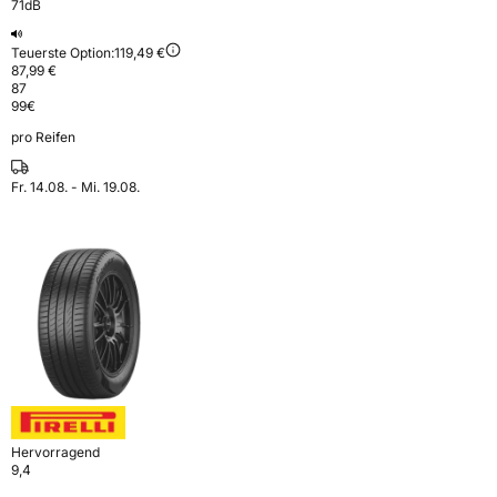
71dB
Teuerste Option:
119,49 €
87,99 €
87
99
€
pro Reifen
Fr. 14.08. - Mi. 19.08.
Hervorragend
9,4