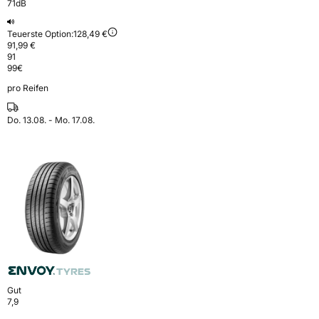
71dB
Teuerste Option:
128,49 €
91,99 €
91
99
€
pro Reifen
Do. 13.08. - Mo. 17.08.
Gut
7,9