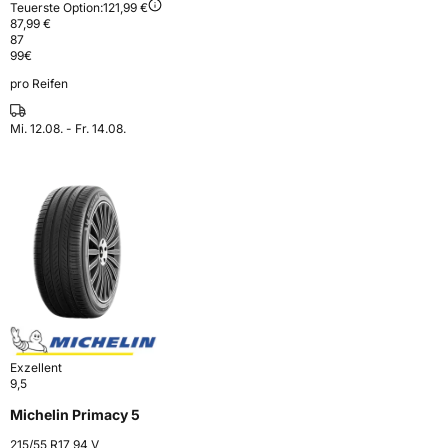
Teuerste Option:
121,99 €
87,99 €
87
99
€
pro Reifen
Mi. 12.08. - Fr. 14.08.
Exzellent
9,5
Michelin Primacy 5
215/55 R17 94 V