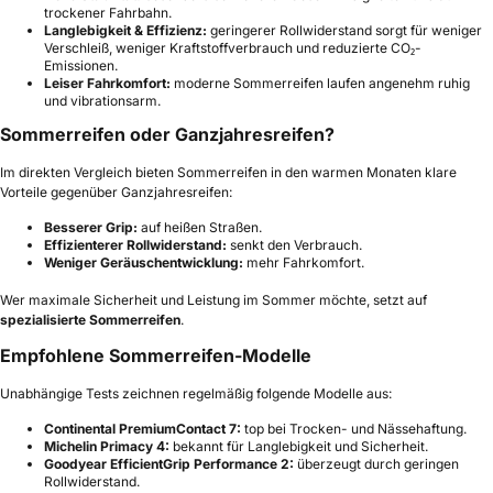
trockener Fahrbahn.
Langlebigkeit & Effizienz:
geringerer Rollwiderstand sorgt für weniger
Verschleiß, weniger Kraftstoffverbrauch und reduzierte CO₂-
Emissionen.
Leiser Fahrkomfort:
moderne Sommerreifen laufen angenehm ruhig
und vibrationsarm.
Sommerreifen oder Ganzjahresreifen?
Im direkten Vergleich bieten Sommerreifen in den warmen Monaten klare
Vorteile gegenüber Ganzjahresreifen:
Besserer Grip:
auf heißen Straßen.
Effizienterer Rollwiderstand:
senkt den Verbrauch.
Weniger Geräuschentwicklung:
mehr Fahrkomfort.
Wer maximale Sicherheit und Leistung im Sommer möchte, setzt auf
spezialisierte Sommerreifen
.
Empfohlene Sommerreifen-Modelle
Unabhängige Tests zeichnen regelmäßig folgende Modelle aus:
Continental PremiumContact 7:
top bei Trocken- und Nässehaftung.
Michelin Primacy 4:
bekannt für Langlebigkeit und Sicherheit.
Goodyear EfficientGrip Performance 2:
überzeugt durch geringen
Rollwiderstand.