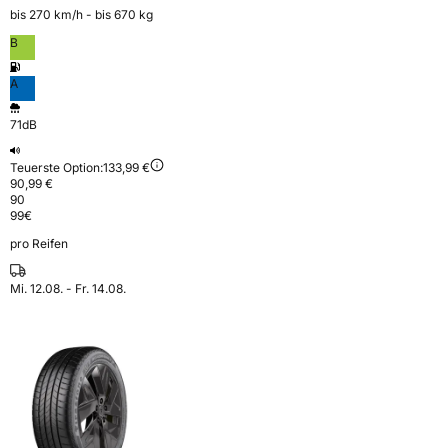
bis 270 km⁠/⁠h - bis 670 kg
B
A
71dB
Teuerste Option:
133,99 €
90,99 €
90
99
€
pro Reifen
Mi. 12.08. - Fr. 14.08.