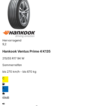
Hervorragend
9,2
Hankook Ventus Prime 4 K135
215/55 R17 94 W
Sommerreifen
bis 270 km⁠/⁠h - bis 670 kg
C
A
69dB