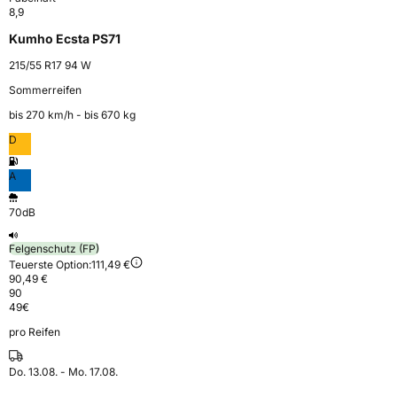
8,9
Kumho Ecsta PS71
215/55 R17 94 W
Sommerreifen
bis 270 km⁠/⁠h - bis 670 kg
D
A
70dB
Felgenschutz (FP)
Teuerste Option:
111,49 €
90,49 €
90
49
€
pro Reifen
Do. 13.08. - Mo. 17.08.