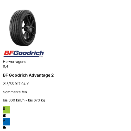
Hervorragend
9,4
BF Goodrich Advantage 2
215/55 R17 94 Y
Sommerreifen
bis 300 km⁠/⁠h - bis 670 kg
B
A