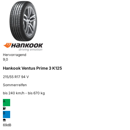
Hervorragend
9,0
Hankook Ventus Prime 3 K125
215/55 R17 94 V
Sommerreifen
bis 240 km⁠/⁠h - bis 670 kg
A
B
69dB