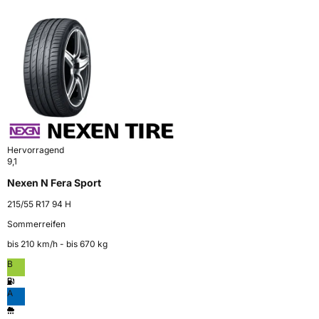
Hervorragend
9,1
Nexen N Fera Sport
215/55 R17 94 H
Sommerreifen
bis 210 km⁠/⁠h - bis 670 kg
B
A