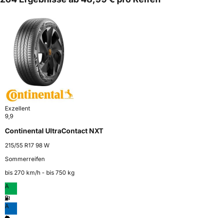
Exzellent
9,9
Continental UltraContact NXT
215/55 R17 98 W
Sommerreifen
bis 270 km⁠/⁠h - bis 750 kg
A
A