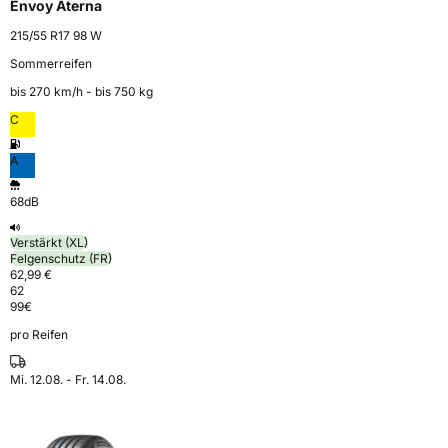
Envoy Aterna
215/55 R17 98 W
Sommerreifen
bis 270 km⁠/⁠h - bis 750 kg
C
A
68dB
Verstärkt (XL)
Felgenschutz (FR)
62,99 €
62
99
€
pro Reifen
Mi. 12.08. - Fr. 14.08.