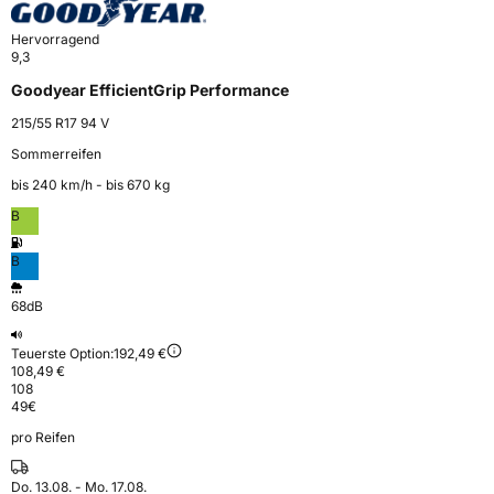
Hervorragend
9,3
Goodyear EfficientGrip Performance
215/55 R17 94 V
Sommerreifen
bis 240 km⁠/⁠h - bis 670 kg
B
B
68dB
Teuerste Option:
192,49 €
108,49 €
108
49
€
pro Reifen
Do. 13.08. - Mo. 17.08.