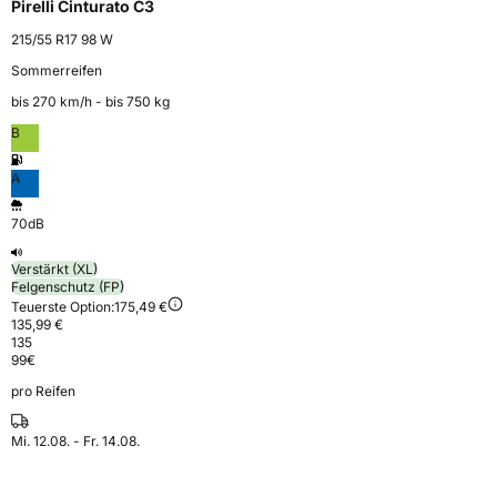
Pirelli Cinturato C3
215/55 R17 98 W
Sommerreifen
bis 270 km⁠/⁠h - bis 750 kg
B
A
70dB
Verstärkt (XL)
Felgenschutz (FP)
Teuerste Option:
175,49 €
135,99 €
135
99
€
pro Reifen
Mi. 12.08. - Fr. 14.08.