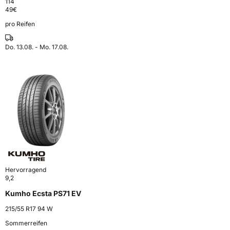
114
49
€
pro Reifen
Do. 13.08. - Mo. 17.08.
Hervorragend
9,2
Kumho Ecsta PS71 EV
215/55 R17 94 W
Sommerreifen