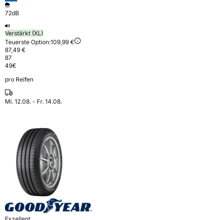
72dB
Verstärkt (XL)
Teuerste Option:
109,99 €
87,49 €
87
49
€
pro Reifen
Mi. 12.08. - Fr. 14.08.
Exzellent