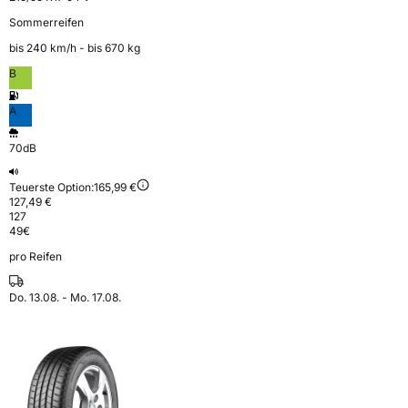
Sommerreifen
bis 240 km⁠/⁠h - bis 670 kg
B
A
70dB
Teuerste Option:
165,99 €
127,49 €
127
49
€
pro Reifen
Do. 13.08. - Mo. 17.08.