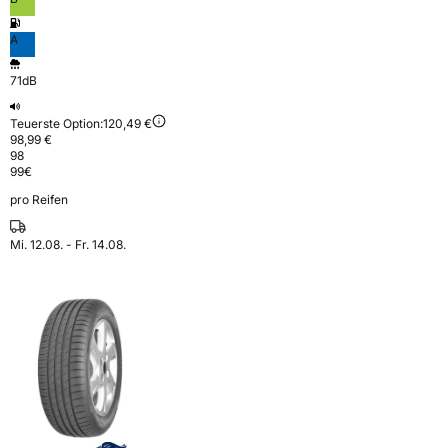
A
71dB
Teuerste Option:
120,49 €
98,99 €
98
99
€
pro Reifen
Mi. 12.08. - Fr. 14.08.