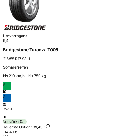
Hervorragend
9,4
Bridgestone Turanza T005
215/55 R17 98 H
Sommerreifen
bis 210 km⁠/⁠h - bis 750 kg
A
A
72dB
Verstärkt (XL)
Teuerste Option:
139,49 €
114,49 €