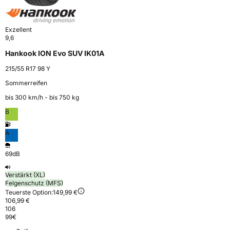
Exzellent
9,6
Hankook ION Evo SUV IK01A
215/55 R17 98 Y
Sommerreifen
bis 300 km⁠/⁠h - bis 750 kg
B
A
69dB
Verstärkt (XL)
Felgenschutz (MFS)
Teuerste Option:
149,99 €
106,99 €
106
99
€