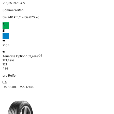
215/55 R17 94 V
Sommerreifen
bis 240 km⁠/⁠h - bis 670 kg
A
B
71dB
Teuerste Option:
153,49 €
121,49 €
121
49
€
pro Reifen
Do. 13.08. - Mo. 17.08.