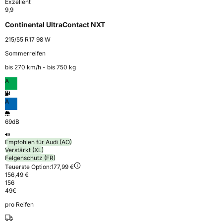
Exzellent
9,9
Continental UltraContact NXT
215/55 R17 98 W
Sommerreifen
bis 270 km⁠/⁠h - bis 750 kg
A
A
69dB
Empfohlen für Audi (AO)
Verstärkt (XL)
Felgenschutz (FR)
Teuerste Option:
177,99 €
156,49 €
156
49
€
pro Reifen