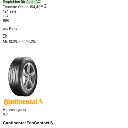
Empfohlen für Audi (AO)
Teuerste Option:
154,49 €
124,99 €
124
99
€
pro Reifen
Mi. 12.08. - Fr. 14.08.
Hervorragend
9,2
Continental EcoContact 6