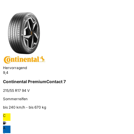
Hervorragend
9,4
Continental PremiumContact 7
215/55 R17 94 V
Sommerreifen
bis 240 km⁠/⁠h - bis 670 kg
C
A