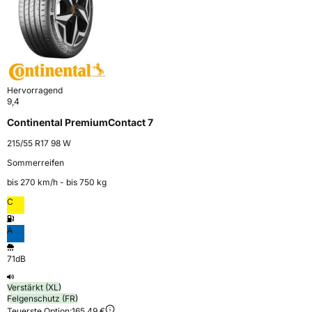
Hervorragend
9,4
Continental PremiumContact 7
215/55 R17 98 W
Sommerreifen
bis 270 km⁠/⁠h - bis 750 kg
C
A
71dB
Verstärkt (XL)
Felgenschutz (FR)
Teuerste Option:
165,49 €