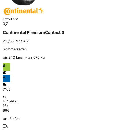
Exzellent
9,7
Continental PremiumContact 6
215/55 R17 94 V
Sommerreifen
bis 240 km⁠/⁠h - bis 670 kg
B
A
71dB
164,99 €
164
99
€
pro Reifen