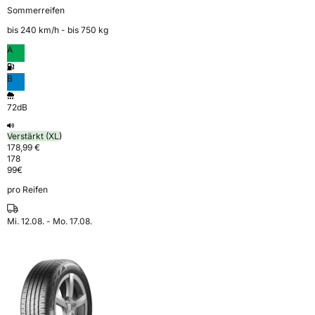
Sommerreifen
bis 240 km⁠/⁠h - bis 750 kg
A
B
72dB
Verstärkt (XL)
178,99 €
178
99
€
pro Reifen
Mi. 12.08. - Mo. 17.08.