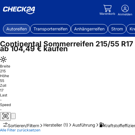
Warenkorb
Anmelden
Autoreifen
Transporterreifen
Anhängerreifen
Strom
Kr
Continental Sommerreifen 215/55 R17
ab 104,49 € kaufen
Breite
215
Höhe
55
Zoll
17
Last
-
Speed
-
Hersteller
(1)
Ausführung
Kraftstoffeffizie
Sortieren/Filtern
Alle Filter zurücksetzen