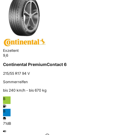
Exzellent
9,6
Continental PremiumContact 6
215/55 R17 94 V
Sommerreifen
bis 240 km⁠/⁠h - bis 670 kg
B
B
71dB