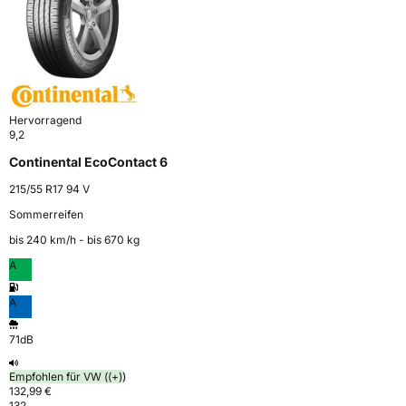
Hervorragend
9,2
Continental EcoContact 6
215/55 R17 94 V
Sommerreifen
bis 240 km⁠/⁠h - bis 670 kg
A
A
71dB
Empfohlen für VW ((+))
132,99 €
132