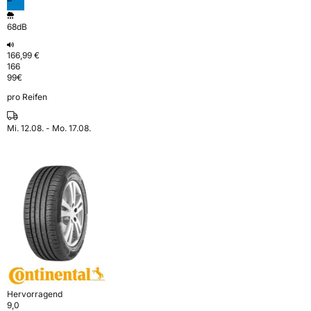
68dB
166,99 €
166
99
€
pro Reifen
Mi. 12.08. - Mo. 17.08.
Hervorragend
9,0