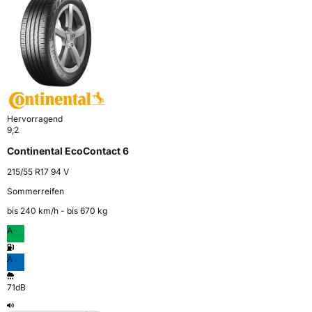
Hervorragend
9,2
Continental EcoContact 6
215/55 R17 94 V
Sommerreifen
bis 240 km⁠/⁠h - bis 670 kg
A
A
71dB