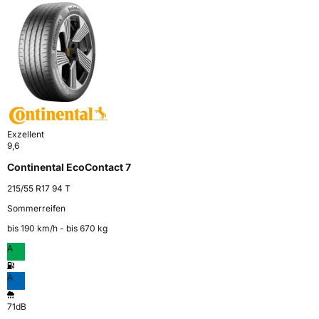
Exzellent
9,6
Continental EcoContact 7
215/55 R17 94 T
Sommerreifen
bis 190 km⁠/⁠h - bis 670 kg
A
A
71dB