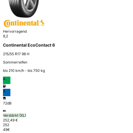
Hervorragend
9,2
Continental EcoContact 6
215/55 R17 98 H
Sommerreifen
bis 210 km⁠/⁠h - bis 750 kg
A
A
72dB
Verstärkt (XL)
252,49 €
252
49
€