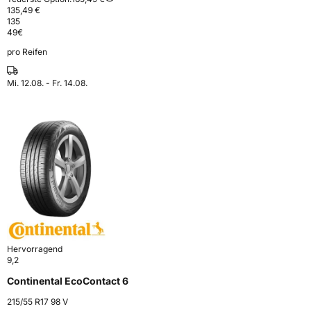
135,49 €
135
49
€
pro Reifen
Mi. 12.08. - Fr. 14.08.
Hervorragend
9,2
Continental EcoContact 6
215/55 R17 98 V