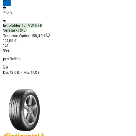
A
72dB
Empfohlen für VW ((+))
Verstärkt (XL)
Teuerste Option:
159,49 €
121,99 €
121
99
€
pro Reifen
Do. 13.08. - Mo. 17.08.