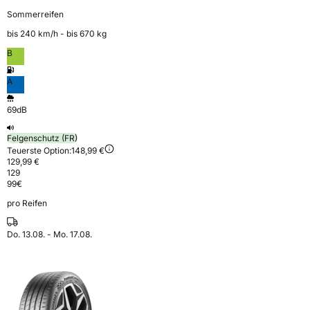
Sommerreifen
bis 240 km⁠/⁠h - bis 670 kg
B
A
69dB
Felgenschutz (FR)
Teuerste Option:
148,99 €
129,99 €
129
99
€
pro Reifen
Do. 13.08. - Mo. 17.08.