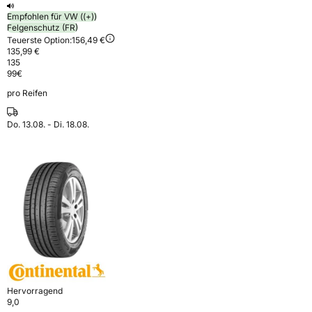
Empfohlen für VW ((+))
Felgenschutz (FR)
Teuerste Option:
156,49 €
135,99 €
135
99
€
pro Reifen
Do. 13.08. - Di. 18.08.
Hervorragend
9,0