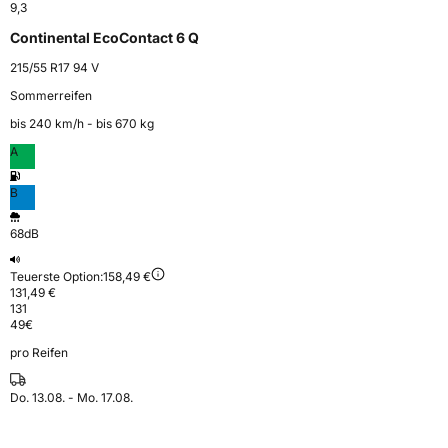
9,3
Continental EcoContact 6 Q
215/55 R17 94 V
Sommerreifen
bis 240 km⁠/⁠h - bis 670 kg
A
B
68dB
Teuerste Option:
158,49 €
131,49 €
131
49
€
pro Reifen
Do. 13.08. - Mo. 17.08.