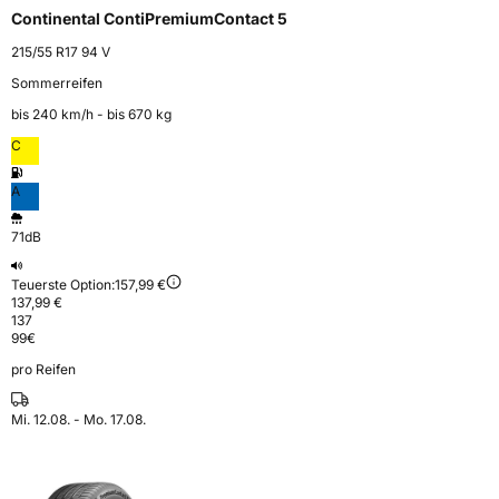
Continental ContiPremiumContact 5
215/55 R17 94 V
Sommerreifen
bis 240 km⁠/⁠h - bis 670 kg
C
A
71dB
Teuerste Option:
157,99 €
137,99 €
137
99
€
pro Reifen
Mi. 12.08. - Mo. 17.08.