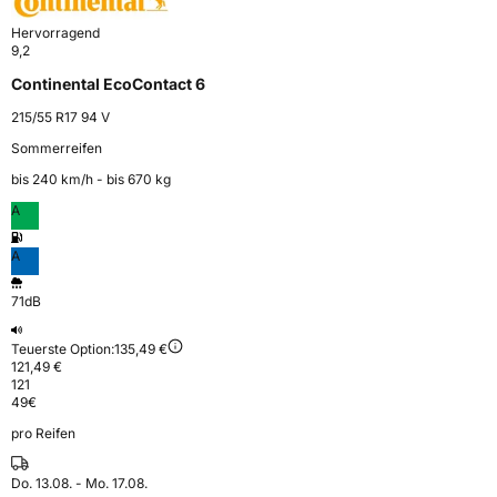
Hervorragend
9,2
Continental EcoContact 6
215/55 R17 94 V
Sommerreifen
bis 240 km⁠/⁠h - bis 670 kg
A
A
71dB
Teuerste Option:
135,49 €
121,49 €
121
49
€
pro Reifen
Do. 13.08. - Mo. 17.08.