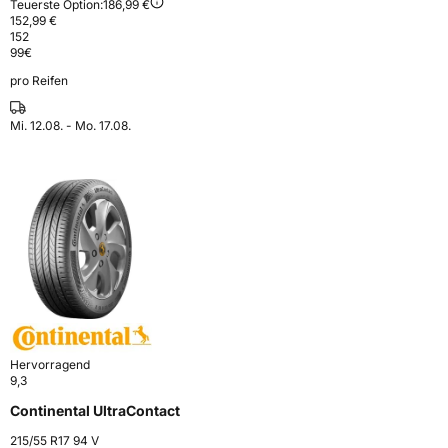
Teuerste Option:
186,99 €
152,99 €
152
99
€
pro Reifen
Mi. 12.08. - Mo. 17.08.
Hervorragend
9,3
Continental UltraContact
215/55 R17 94 V