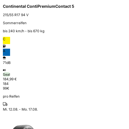
Continental ContiPremiumContact 5
215/55 R17 94 V
Sommerreifen
bis 240 km⁠/⁠h - bis 670 kg
C
A
71dB
Seal
184,99 €
184
99
€
pro Reifen
Mi. 12.08. - Mo. 17.08.