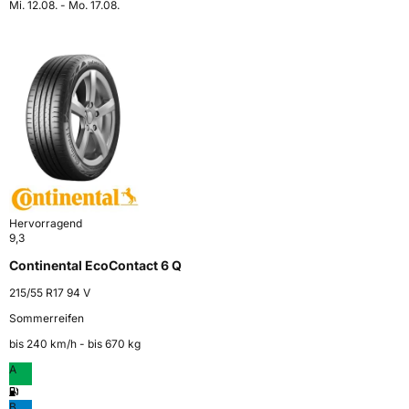
Mi. 12.08. - Mo. 17.08.
Hervorragend
9,3
Continental EcoContact 6 Q
215/55 R17 94 V
Sommerreifen
bis 240 km⁠/⁠h - bis 670 kg
A
B