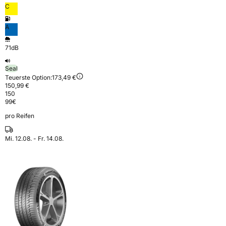
C
A
71dB
Seal
Teuerste Option:
173,49 €
150,99 €
150
99
€
pro Reifen
Mi. 12.08. - Fr. 14.08.