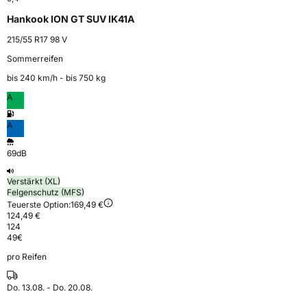
Hankook ION GT SUV IK41A
215/55 R17 98 V
Sommerreifen
bis 240 km⁠/⁠h - bis 750 kg
A
A
69dB
Verstärkt (XL)
Felgenschutz (MFS)
Teuerste Option:
169,49 €
124,49 €
124
49
€
pro Reifen
Do. 13.08. - Do. 20.08.