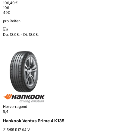
106,49 €
106
49
€
pro Reifen
Do. 13.08. - Di. 18.08.
Hervorragend
9,4
Hankook Ventus Prime 4 K135
215/55 R17 94 V