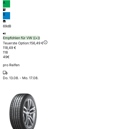
A
B
69dB
Empfohlen für VW ((+))
Teuerste Option:
156,49 €
118,49 €
118
49
€
pro Reifen
Do. 13.08. - Mo. 17.08.