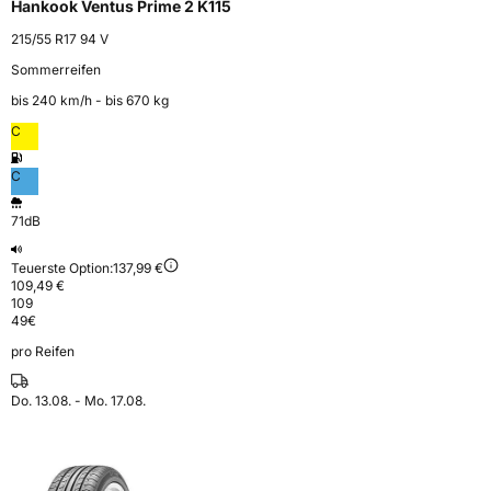
Hankook Ventus Prime 2 K115
215/55 R17 94 V
Sommerreifen
bis 240 km⁠/⁠h - bis 670 kg
C
C
71dB
Teuerste Option:
137,99 €
109,49 €
109
49
€
pro Reifen
Do. 13.08. - Mo. 17.08.