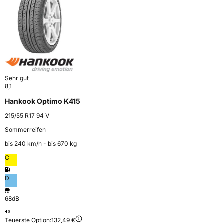
Sehr gut
8,1
Hankook Optimo K415
215/55 R17 94 V
Sommerreifen
bis 240 km⁠/⁠h - bis 670 kg
C
D
68dB
Teuerste Option:
132,49 €