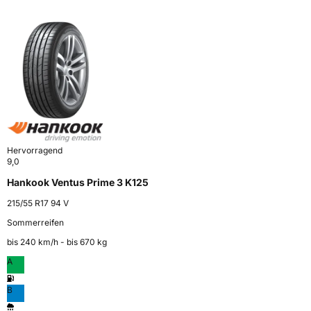
Hervorragend
9,0
Hankook Ventus Prime 3 K125
215/55 R17 94 V
Sommerreifen
bis 240 km⁠/⁠h - bis 670 kg
A
B