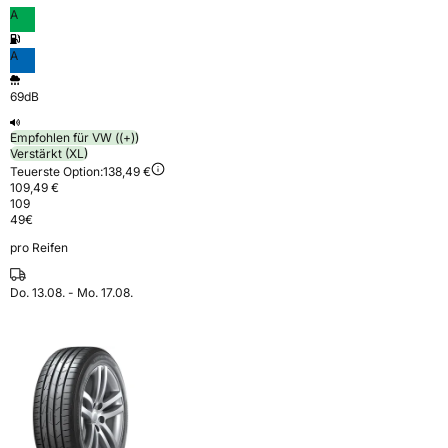
A
A
69dB
Empfohlen für VW ((+))
Verstärkt (XL)
Teuerste Option:
138,49 €
109,49 €
109
49
€
pro Reifen
Do. 13.08. - Mo. 17.08.