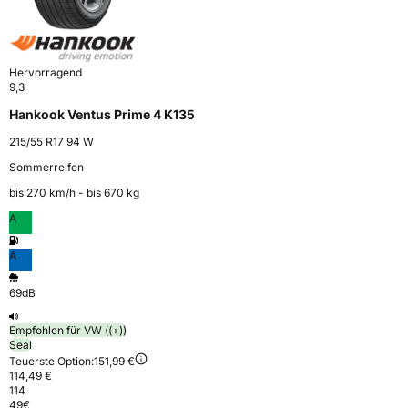
Hervorragend
9,3
Hankook Ventus Prime 4 K135
215/55 R17 94 W
Sommerreifen
bis 270 km⁠/⁠h - bis 670 kg
A
A
69dB
Empfohlen für VW ((+))
Seal
Teuerste Option:
151,99 €
114,49 €
114
49
€