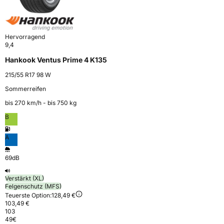
Hervorragend
9,4
Hankook Ventus Prime 4 K135
215/55 R17 98 W
Sommerreifen
bis 270 km⁠/⁠h - bis 750 kg
B
A
69dB
Verstärkt (XL)
Felgenschutz (MFS)
Teuerste Option:
128,49 €
103,49 €
103
49
€