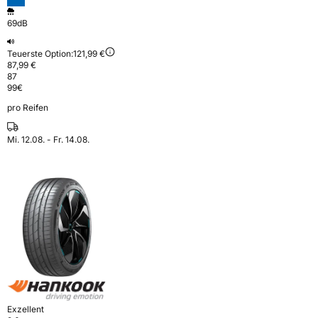
69dB
Teuerste Option:
121,99 €
87,99 €
87
99
€
pro Reifen
Mi. 12.08. - Fr. 14.08.
Exzellent