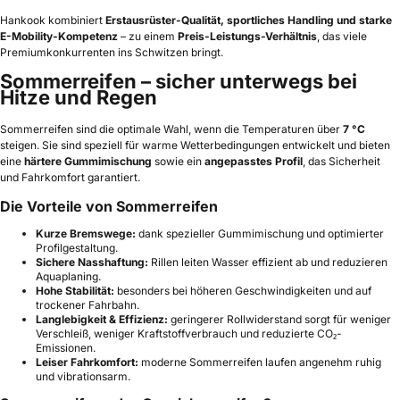
Hankook kombiniert
Erstausrüster-Qualität, sportliches Handling und starke
E-Mobility-Kompetenz
– zu einem
Preis-Leistungs-Verhältnis
, das viele
Premiumkonkurrenten ins Schwitzen bringt.
Sommerreifen – sicher unterwegs bei
Hitze und Regen
Sommerreifen sind die optimale Wahl, wenn die Temperaturen über
7 °C
steigen. Sie sind speziell für warme Wetterbedingungen entwickelt und bieten
eine
härtere Gummimischung
sowie ein
angepasstes Profil
, das Sicherheit
und Fahrkomfort garantiert.
Die Vorteile von Sommerreifen
Kurze Bremswege:
dank spezieller Gummimischung und optimierter
Profilgestaltung.
Sichere Nasshaftung:
Rillen leiten Wasser effizient ab und reduzieren
Aquaplaning.
Hohe Stabilität:
besonders bei höheren Geschwindigkeiten und auf
trockener Fahrbahn.
Langlebigkeit & Effizienz:
geringerer Rollwiderstand sorgt für weniger
Verschleiß, weniger Kraftstoffverbrauch und reduzierte CO₂-
Emissionen.
Leiser Fahrkomfort:
moderne Sommerreifen laufen angenehm ruhig
und vibrationsarm.