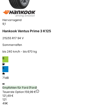
Hervorragend
9,1
Hankook Ventus Prime 3 K125
215/55 R17 94 V
Sommerreifen
bis 240 km⁠/⁠h - bis 670 kg
B
B
71dB
Empfohlen für Ford (Ford)
Teuerste Option:
159,99 €
121,49 €
121
49
€