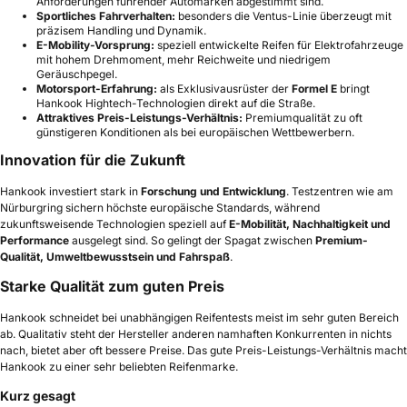
Anforderungen führender Automarken abgestimmt sind.
Sportliches Fahrverhalten:
besonders die Ventus-Linie überzeugt mit
präzisem Handling und Dynamik.
E-Mobility-Vorsprung:
speziell entwickelte Reifen für Elektrofahrzeuge
mit hohem Drehmoment, mehr Reichweite und niedrigem
Geräuschpegel.
Motorsport-Erfahrung:
als Exklusivausrüster der
Formel E
bringt
Hankook Hightech-Technologien direkt auf die Straße.
Attraktives Preis-Leistungs-Verhältnis:
Premiumqualität zu oft
günstigeren Konditionen als bei europäischen Wettbewerbern.
Innovation für die Zukunft
Hankook investiert stark in
Forschung und Entwicklung
. Testzentren wie am
Nürburgring sichern höchste europäische Standards, während
zukunftsweisende Technologien speziell auf
E-Mobilität, Nachhaltigkeit und
Performance
ausgelegt sind. So gelingt der Spagat zwischen
Premium-
Qualität, Umweltbewusstsein und Fahrspaß
.
Starke Qualität zum guten Preis
Hankook schneidet bei unabhängigen Reifentests meist im sehr guten Bereich
ab. Qualitativ steht der Hersteller anderen namhaften Konkurrenten in nichts
nach, bietet aber oft bessere Preise. Das gute Preis-Leistungs-Verhältnis macht
Hankook zu einer sehr beliebten Reifenmarke.
Kurz gesagt