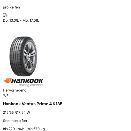
pro Reifen
Do. 13.08. - Mo. 17.08.
Hervorragend
9,3
Hankook Ventus Prime 4 K135
215/55 R17 94 W
Sommerreifen
bis 270 km⁠/⁠h - bis 670 kg