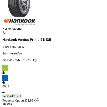
Hervorragend
9,4
Hankook Ventus Prime 4 K135
215/55 R17 98 W
Sommerreifen
bis 270 km⁠/⁠h - bis 750 kg
B
A
69dB
Verstärkt (XL)
Teuerste Option:
123,99 €
98,99 €