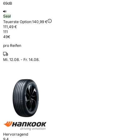
69dB
Seal
Teuerste Option:
140,99 €
111,49 €
111
49
€
pro Reifen
Mi. 12.08. - Fr. 14.08.
Hervorragend
9,4