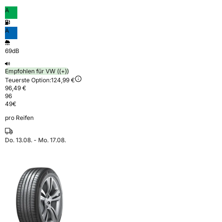
A
A
69dB
Empfohlen für VW ((+))
Teuerste Option:
124,99 €
96,49 €
96
49
€
pro Reifen
Do. 13.08. - Mo. 17.08.