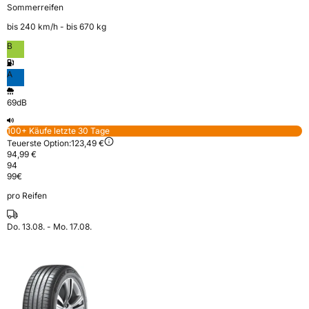
Sommerreifen
bis 240 km⁠/⁠h - bis 670 kg
B
A
69dB
100+ Käufe letzte 30 Tage
Teuerste Option:
123,49 €
94,99 €
94
99
€
pro Reifen
Do. 13.08. - Mo. 17.08.