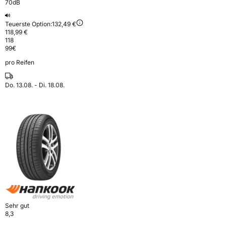
70dB
Teuerste Option:
132,49 €
118,99 €
118
99
€
pro Reifen
Do. 13.08. - Di. 18.08.
Sehr gut
8,3