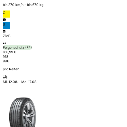
bis 270 km⁠/⁠h - bis 670 kg
C
B
71dB
Felgenschutz (FP)
168,99 €
168
99
€
pro Reifen
Mi. 12.08. - Mo. 17.08.