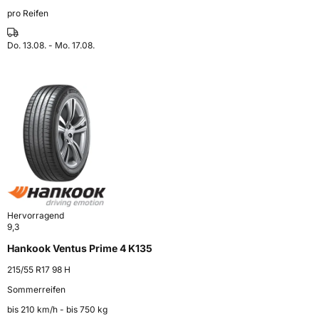
pro Reifen
Do. 13.08. - Mo. 17.08.
Hervorragend
9,3
Hankook Ventus Prime 4 K135
215/55 R17 98 H
Sommerreifen
bis 210 km⁠/⁠h - bis 750 kg