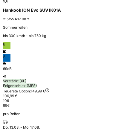
9,6
Hankook ION Evo SUV IK01A
215/55 R17 98 Y
Sommerreifen
bis 300 km⁠/⁠h - bis 750 kg
B
A
69dB
Verstärkt (XL)
Felgenschutz (MFS)
Teuerste Option:
149,99 €
106,99 €
106
99
€
pro Reifen
Do. 13.08. - Mo. 17.08.