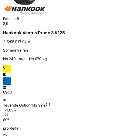
Fabelhaft
8,9
Hankook Ventus Prime 3 K125
215/55 R17 94 V
Sommerreifen
bis 240 km⁠/⁠h - bis 670 kg
C
A
69dB
Teuerste Option:
142,99 €
121,89 €
121
89
€
pro Reifen