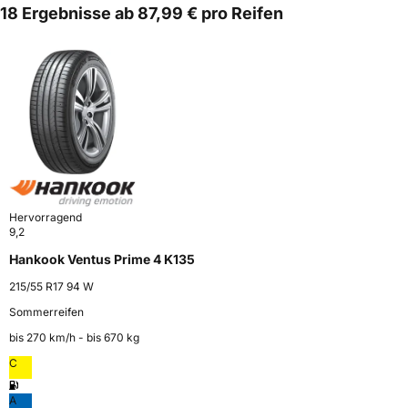
18 Ergebnisse ab 87,99 € pro Reifen
Hervorragend
9,2
Hankook Ventus Prime 4 K135
215/55 R17 94 W
Sommerreifen
bis 270 km⁠/⁠h - bis 670 kg
C
A