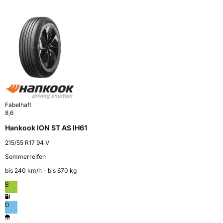
Fabelhaft
8,6
Hankook ION ST AS IH61
215/55 R17 94 V
Sommerreifen
bis 240 km⁠/⁠h - bis 670 kg
B
D