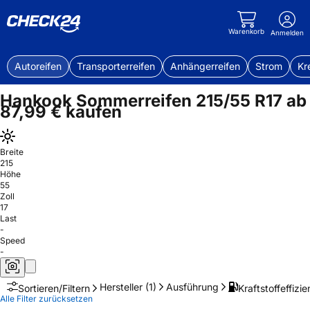
Warenkorb
Anmelden
Autoreifen
Transporterreifen
Anhängerreifen
Strom
Kr
Hankook Sommerreifen 215/55 R17 ab
87,99 € kaufen
Breite
215
Höhe
55
Zoll
17
Last
-
Speed
-
Hersteller
(1)
Ausführung
Kraftstoffeffizie
Sortieren/Filtern
Alle Filter zurücksetzen