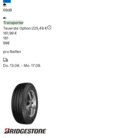
69dB
Transporter
Teuerste Option:
225,49 €
161,99 €
161
99
€
pro Reifen
Do. 13.08. - Mo. 17.08.