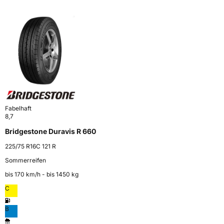
Fabelhaft
8,7
Bridgestone Duravis R 660
225/75 R16C 121 R
Sommerreifen
bis 170 km⁠/⁠h - bis 1450 kg
C
B