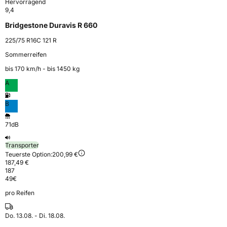
Hervorragend
9,4
Bridgestone Duravis R 660
225/75 R16C 121 R
Sommerreifen
bis 170 km⁠/⁠h - bis 1450 kg
A
B
71dB
Transporter
Teuerste Option:
200,99 €
187,49 €
187
49
€
pro Reifen
Do. 13.08. - Di. 18.08.