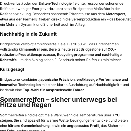
Druckverlust) oder der
Enliten-Technologie
(leichte, ressourcenschonende
Reifen mit weniger Energieverbrauch) setzt Bridgestone Maßstäbe in der
Reifenentwicklung. Besonders spannend: Erkenntnisse aus dem
Motorsport,
etwa aus der Formel E
, fließen direkt in die Serienproduktion ein – das bedeutet
ein Mehr an Dynamik und Sicherheit auch im Alltag.
Nachhaltig in die Zukunft
Bridgestone verfolgt ambitionierte Ziele: Bis 2050 will das Unternehmen
vollständig
klimaneutral
sein. Bereits heute setzt Bridgestone auf
CO₂-
reduzierte Produktionsprozesse, Recyclingprogramme und nachhaltige
Rohstoffe
, um den ökologischen Fußabdruck seiner Reifen zu minimieren.
Kurz gesagt
Bridgestone kombiniert
japanische Präzision, erstklassige Performance und
innovative Technologien
mit einer klaren Ausrichtung auf Nachhaltigkeit – und
ist damit eine
Top-Wahl für anspruchsvolle Fahrer
.
Sommerreifen – sicher unterwegs bei
Hitze und Regen
Sommerreifen sind die optimale Wahl, wenn die Temperaturen über
7 °C
steigen. Sie sind speziell für warme Wetterbedingungen entwickelt und bieten
eine
härtere Gummimischung
sowie ein
angepasstes Profil
, das Sicherheit
und Fahrkomfort garantiert.