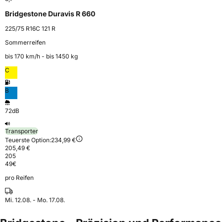
Bridgestone Duravis R 660
225/75 R16C 121 R
Sommerreifen
bis 170 km⁠/⁠h - bis 1450 kg
C
B
72dB
Transporter
Teuerste Option:
234,99 €
205,49 €
205
49
€
pro Reifen
Mi. 12.08. - Mo. 17.08.