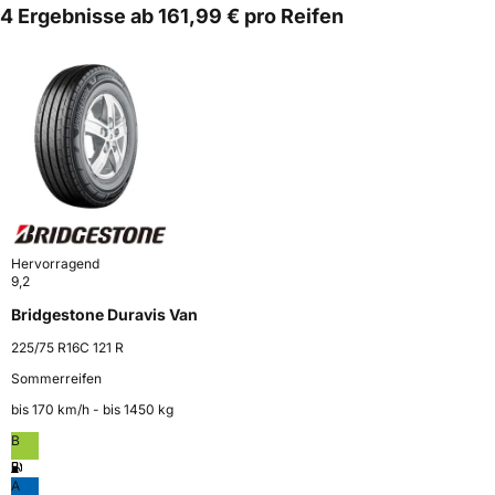
4 Ergebnisse ab 161,99 € pro Reifen
Hervorragend
9,2
Bridgestone Duravis Van
225/75 R16C 121 R
Sommerreifen
bis 170 km⁠/⁠h - bis 1450 kg
B
A