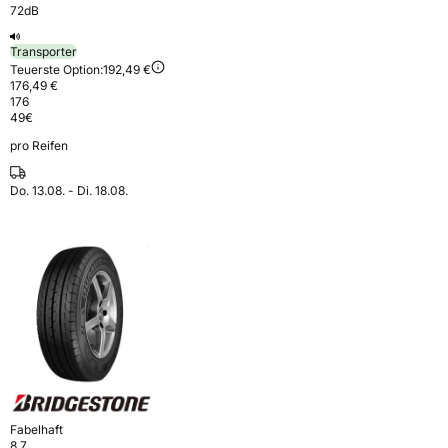
72dB
Transporter
Teuerste Option:
192,49 €
176,49 €
176
49
€
pro Reifen
Do. 13.08. - Di. 18.08.
Fabelhaft
8,7