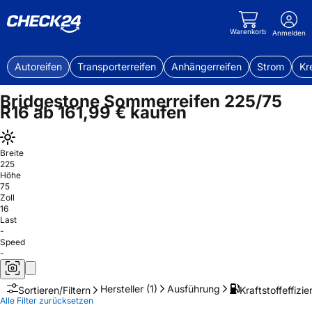
Warenkorb
Anmelden
Autoreifen
Transporterreifen
Anhängerreifen
Strom
Kr
Bridgestone Sommerreifen 225/75
R16 ab 161,99 € kaufen
Breite
225
Höhe
75
Zoll
16
Last
-
Speed
-
Hersteller
(1)
Ausführung
Kraftstoffeffizie
Sortieren/Filtern
Alle Filter zurücksetzen