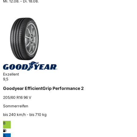
Mi. 12.08. - Di. 18.08.
Exzellent
9,5
Goodyear EfficientGrip Performance 2
205/60 R16 96 V
Sommerreifen
bis 240 km⁠/⁠h - bis 710 kg
B
A