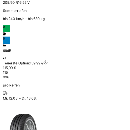
205/60 R16 92 V
Sommerreifen
bis 240 km⁠/⁠h - bis 630 kg
A
B
69dB
Teuerste Option:
139,99 €
115,99 €
115
99
€
pro Reifen
Mi. 12.08. - Di. 18.08.