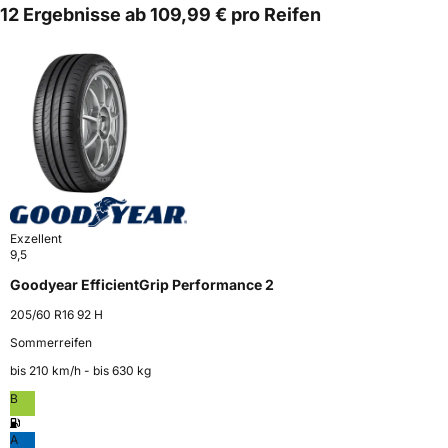
12 Ergebnisse ab 109,99 € pro Reifen
Exzellent
9,5
Goodyear EfficientGrip Performance 2
205/60 R16 92 H
Sommerreifen
bis 210 km⁠/⁠h - bis 630 kg
B
A