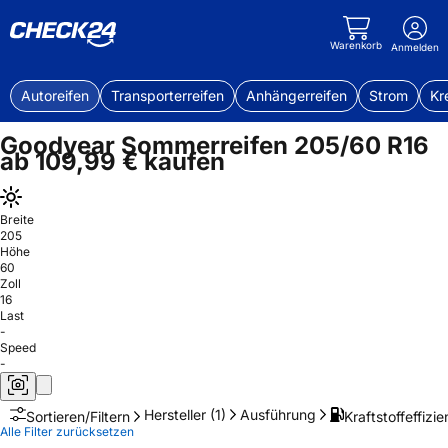
Warenkorb
Anmelden
Autoreifen
Transporterreifen
Anhängerreifen
Strom
Kr
Goodyear Sommerreifen 205/60 R16
ab 109,99 € kaufen
Breite
205
Höhe
60
Zoll
16
Last
-
Speed
-
Hersteller
(1)
Ausführung
Kraftstoffeffizie
Sortieren/Filtern
Alle Filter zurücksetzen