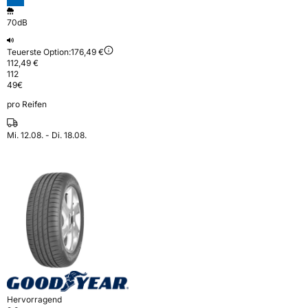
70dB
Teuerste Option:
176,49 €
112,49 €
112
49
€
pro Reifen
Mi. 12.08. - Di. 18.08.
Hervorragend