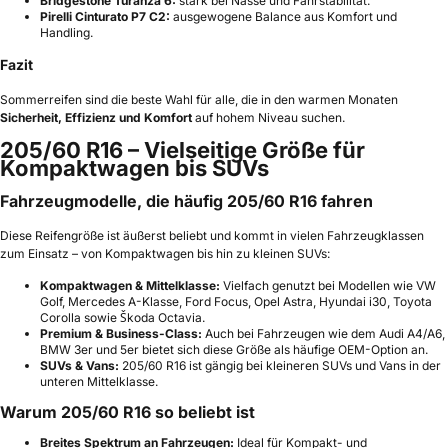
Bridgestone Turanza 6:
stark bei Nässe und Fahrstabilität.
Pirelli Cinturato P7 C2:
ausgewogene Balance aus Komfort und
Handling.
Fazit
Sommerreifen sind die beste Wahl für alle, die in den warmen Monaten
Sicherheit, Effizienz und Komfort
auf hohem Niveau suchen.
205/60 R16 – Vielseitige Größe für
Kompaktwagen bis SUVs
Fahrzeugmodelle, die häufig 205/60 R16 fahren
Diese Reifengröße ist äußerst beliebt und kommt in vielen Fahrzeugklassen
zum Einsatz – von Kompaktwagen bis hin zu kleinen SUVs:
Kompaktwagen & Mittelklasse:
Vielfach genutzt bei Modellen wie VW
Golf, Mercedes A-Klasse, Ford Focus, Opel Astra, Hyundai i30, Toyota
Corolla sowie Škoda Octavia.
Premium & Business-Class:
Auch bei Fahrzeugen wie dem Audi A4/A6,
BMW 3er und 5er bietet sich diese Größe als häufige OEM-Option an.
SUVs & Vans:
205/60 R16 ist gängig bei kleineren SUVs und Vans in der
unteren Mittelklasse.
Warum 205/60 R16 so beliebt ist
Breites Spektrum an Fahrzeugen:
Ideal für Kompakt- und