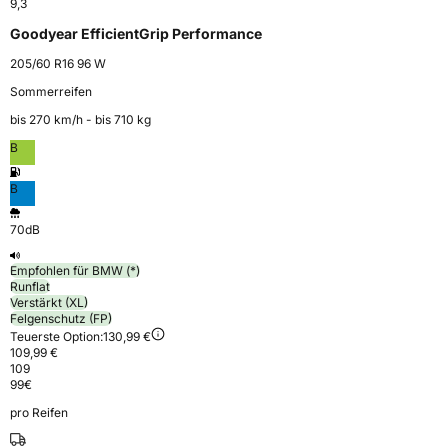
9,3
Goodyear EfficientGrip Performance
205/60 R16 96 W
Sommerreifen
bis 270 km⁠/⁠h - bis 710 kg
B
B
70dB
Empfohlen für BMW (*)
Runflat
Verstärkt (XL)
Felgenschutz (FP)
Teuerste Option:
130,99 €
109,99 €
109
99
€
pro Reifen