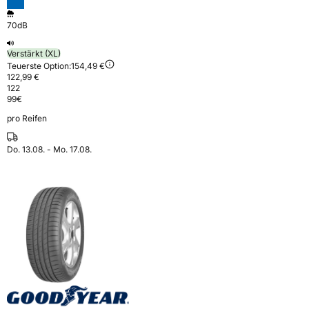
70dB
Verstärkt (XL)
Teuerste Option:
154,49 €
122,99 €
122
99
€
pro Reifen
Do. 13.08. - Mo. 17.08.