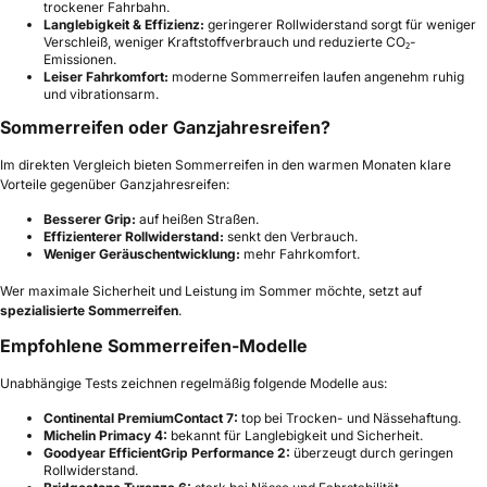
trockener Fahrbahn.
Langlebigkeit & Effizienz:
geringerer Rollwiderstand sorgt für weniger
Verschleiß, weniger Kraftstoffverbrauch und reduzierte CO₂-
Emissionen.
Leiser Fahrkomfort:
moderne Sommerreifen laufen angenehm ruhig
und vibrationsarm.
Sommerreifen oder Ganzjahresreifen?
Im direkten Vergleich bieten Sommerreifen in den warmen Monaten klare
Vorteile gegenüber Ganzjahresreifen:
Besserer Grip:
auf heißen Straßen.
Effizienterer Rollwiderstand:
senkt den Verbrauch.
Weniger Geräuschentwicklung:
mehr Fahrkomfort.
Wer maximale Sicherheit und Leistung im Sommer möchte, setzt auf
spezialisierte Sommerreifen
.
Empfohlene Sommerreifen-Modelle
Unabhängige Tests zeichnen regelmäßig folgende Modelle aus:
Continental PremiumContact 7:
top bei Trocken- und Nässehaftung.
Michelin Primacy 4:
bekannt für Langlebigkeit und Sicherheit.
Goodyear EfficientGrip Performance 2:
überzeugt durch geringen
Rollwiderstand.