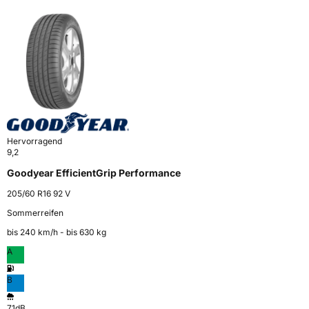
Hervorragend
9,2
Goodyear EfficientGrip Performance
205/60 R16 92 V
Sommerreifen
bis 240 km⁠/⁠h - bis 630 kg
A
B
71dB