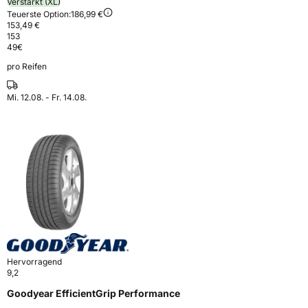
Verstärkt (XL)
Teuerste Option:
186,99 €
153,49 €
153
49
€
pro Reifen
Mi. 12.08. - Fr. 14.08.
Hervorragend
9,2
Goodyear EfficientGrip Performance