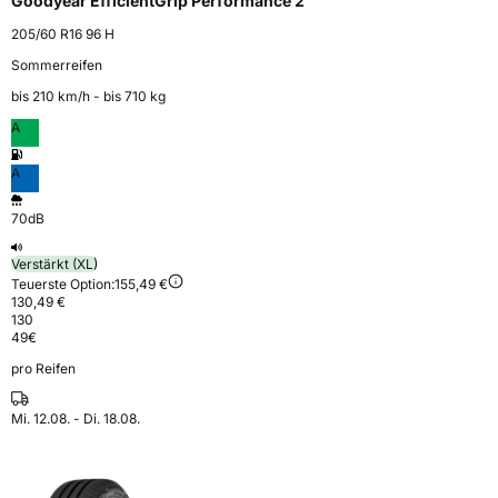
Goodyear EfficientGrip Performance 2
205/60 R16 96 H
Sommerreifen
bis 210 km⁠/⁠h - bis 710 kg
A
A
70dB
Verstärkt (XL)
Teuerste Option:
155,49 €
130,49 €
130
49
€
pro Reifen
Mi. 12.08. - Di. 18.08.