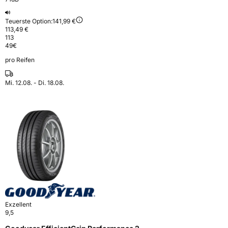
Teuerste Option:
141,99 €
113,49 €
113
49
€
pro Reifen
Mi. 12.08. - Di. 18.08.
Exzellent
9,5