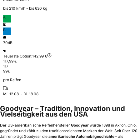
bis 210 km⁠/⁠h - bis 630 kg
A
B
70dB
Teuerste Option:
142,99 €
117,99 €
117
99
€
pro Reifen
Mi. 12.08. - Di. 18.08.
Goodyear – Tradition, Innovation und
Vielseitigkeit aus den USA
Der US-amerikanische Reifenhersteller
Goodyear
wurde 1898 in Akron, Ohio,
gegründet und zählt zu den traditionsreichsten Marken der Welt. Seit über 120
Jahren prägt Goodyear die
amerikanische Automobilgeschichte
– als