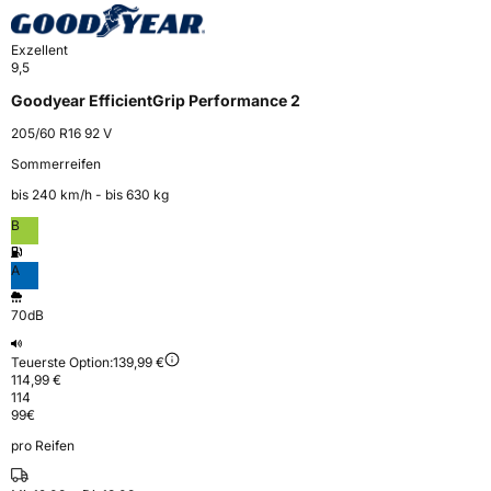
Exzellent
9,5
Goodyear EfficientGrip Performance 2
205/60 R16 92 V
Sommerreifen
bis 240 km⁠/⁠h - bis 630 kg
B
A
70dB
Teuerste Option:
139,99 €
114,99 €
114
99
€
pro Reifen