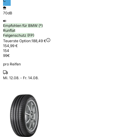
C
70dB
Empfohlen für BMW (*)
Runflat
Felgenschutz (FP)
Teuerste Option:
188,49 €
154,99 €
154
99
€
pro Reifen
Mi. 12.08. - Fr. 14.08.