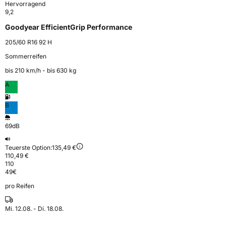
Hervorragend
9,2
Goodyear EfficientGrip Performance
205/60 R16 92 H
Sommerreifen
bis 210 km⁠/⁠h - bis 630 kg
A
B
69dB
Teuerste Option:
135,49 €
110,49 €
110
49
€
pro Reifen
Mi. 12.08. - Di. 18.08.