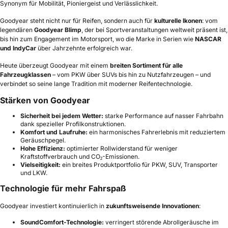
Synonym für Mobilität, Pioniergeist und Verlässlichkeit.
Goodyear steht nicht nur für Reifen, sondern auch für
kulturelle Ikonen
: vom
legendären
Goodyear Blimp
, der bei Sportveranstaltungen weltweit präsent ist,
bis hin zum Engagement im Motorsport, wo die Marke in Serien wie
NASCAR
und IndyCar
über Jahrzehnte erfolgreich war.
Heute überzeugt Goodyear mit einem
breiten Sortiment für alle
Fahrzeugklassen
– vom PKW über SUVs bis hin zu Nutzfahrzeugen – und
verbindet so seine lange Tradition mit moderner Reifentechnologie.
Stärken von Goodyear
Sicherheit bei jedem Wetter:
starke Performance auf nasser Fahrbahn
dank spezieller Profilkonstruktionen.
Komfort und Laufruhe:
ein harmonisches Fahrerlebnis mit reduziertem
Geräuschpegel.
Hohe Effizienz:
optimierter Rollwiderstand für weniger
Kraftstoffverbrauch und CO₂-Emissionen.
Vielseitigkeit:
ein breites Produktportfolio für PKW, SUV, Transporter
und LKW.
Technologie für mehr Fahrspaß
Goodyear investiert kontinuierlich in
zukunftsweisende Innovationen
:
SoundComfort-Technologie:
verringert störende Abrollgeräusche im