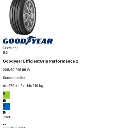
Exzellent
9,5
Goodyear EfficientGrip Performance 2
205/60 R16 96 W
Sommerreifen
bis 270 km⁠/⁠h - bis 710 kg
B
A
70dB