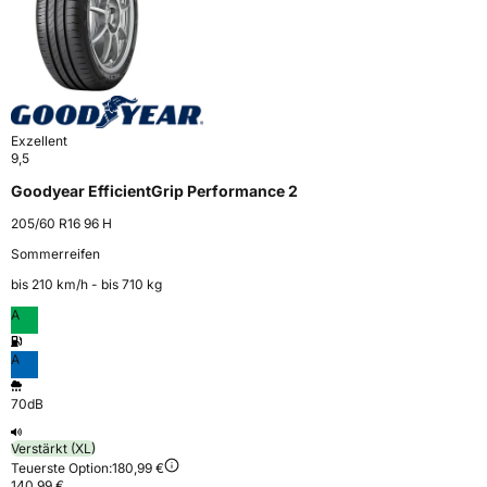
Exzellent
9,5
Goodyear EfficientGrip Performance 2
205/60 R16 96 H
Sommerreifen
bis 210 km⁠/⁠h - bis 710 kg
A
A
70dB
Verstärkt (XL)
Teuerste Option:
180,99 €
140,99 €