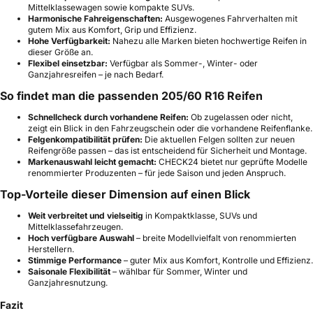
Mittelklassewagen sowie kompakte SUVs.
Harmonische Fahreigenschaften:
Ausgewogenes Fahrverhalten mit
gutem Mix aus Komfort, Grip und Effizienz.
Hohe Verfügbarkeit:
Nahezu alle Marken bieten hochwertige Reifen in
dieser Größe an.
Flexibel einsetzbar:
Verfügbar als Sommer-, Winter- oder
Ganzjahresreifen – je nach Bedarf.
So findet man die passenden 205/60 R16 Reifen
Schnellcheck durch vorhandene Reifen:
Ob zugelassen oder nicht,
zeigt ein Blick in den Fahrzeugschein oder die vorhandene Reifenflanke.
Felgenkompatibilität prüfen:
Die aktuellen Felgen sollten zur neuen
Reifengröße passen – das ist entscheidend für Sicherheit und Montage.
Markenauswahl leicht gemacht:
CHECK24 bietet nur geprüfte Modelle
renommierter Produzenten – für jede Saison und jeden Anspruch.
Top-Vorteile dieser Dimension auf einen Blick
Weit verbreitet und vielseitig
in Kompaktklasse, SUVs und
Mittelklassefahrzeugen.
Hoch verfügbare Auswahl
– breite Modellvielfalt von renommierten
Herstellern.
Stimmige Performance
– guter Mix aus Komfort, Kontrolle und Effizienz.
Saisonale Flexibilität
– wählbar für Sommer, Winter und
Ganzjahresnutzung.
Fazit