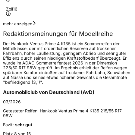
Zoll
16
Geschwindigkeitsindex
H
mehr anzeigen
Redaktionsmeinungen für Modellreihe
Höchstgeschwindigkeit
210 km/h
Der Hankook Ventus Prime 4 K135 ist ein Sommerreifen der
Lastindex
92
Mittelklasse, der mit ordentlichen Reserven auf trockener
Fahrbahn, hoher Laufleistung, geringem Abrieb und sehr guter
Effizienz durch seinen niedrigen Kraftstoffbedarf überzeugt. Er
Höchstlast
630 kg
wurde im ADAC-Sommerreifentest 2026 in der Dimension
225/50 R17 98W geprüft. Im Ergebnis erhielt der Reifen wegen
Gewicht (in kg)
8,54 kg
spürbarer Komforteinbußen auf trockener Fahrbahn, Schwächen
auf Nässe und seines etwas höheren Gewichts die Gesamtnote
"befriedigend (3,1)".
Generelle Merkmale
Automobilclub von Deutschland (AvD)
Fahrzeugtyp
PKW
03/2026
Verwendung
Sommerreifen
Getesteter Reifen:
Hankook Ventus Prime 4 K135 215/55 R17
Modellname
Ventus Prime 4 K135
98W
Fahrzeugart
PKW & SUV
Fazit:
sehr gut
Platz 8 von 15