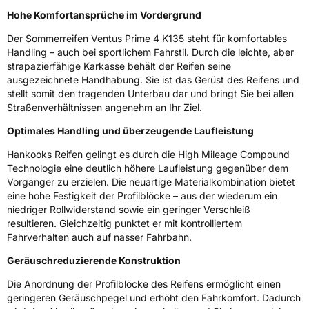
Hohe Komfortansprüche im Vordergrund
Eisgrip
Nein
EPREL ID
1061802
Der Sommerreifen Ventus Prime 4 K135 steht für komfortables
Handling – auch bei sportlichem Fahrstil. Durch die leichte, aber
Allgemeine Produktsicherheit (GPSR)
strapazierfähige Karkasse behält der Reifen seine
ausgezeichnete Handhabung. Sie ist das Gerüst des Reifens und
stellt somit den tragenden Unterbau dar und bringt Sie bei allen
Herstellerkontakt
Hankook Tire Europe GmbH, Siemensstr. 14
D-63263 Neu-Isenburg Deutschland,
Straßenverhältnissen angenehm an Ihr Ziel.
technik@hankookreifen.de
Optimales Handling und überzeugende Laufleistung
Hankooks Reifen gelingt es durch die High Mileage Compound
Technologie eine deutlich höhere Laufleistung gegenüber dem
Vorgänger zu erzielen. Die neuartige Materialkombination bietet
eine hohe Festigkeit der Profilblöcke – aus der wiederum ein
niedriger Rollwiderstand sowie ein geringer Verschleiß
resultieren. Gleichzeitig punktet er mit kontrolliertem
Fahrverhalten auch auf nasser Fahrbahn.
Geräuschreduzierende Konstruktion
Die Anordnung der Profilblöcke des Reifens ermöglicht einen
geringeren Geräuschpegel und erhöht den Fahrkomfort. Dadurch