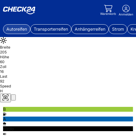
Warenkorb
Anmelden
Autoreifen
Transporterreifen
Anhängerreifen
Strom
Kr
Breite
205
Höhe
60
Zoll
16
Last
92
Speed
H
B
A
69db