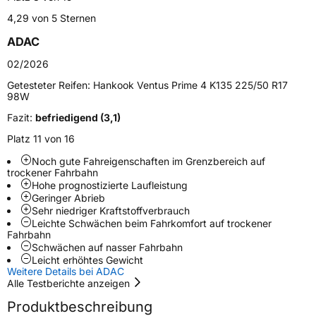
Weitere Eigenschaften
4,29 von 5 Sternen
Schlauchtyp
TL
ADAC
02/2026
Zustand
Neureifen
Getesteter Reifen:
Hankook Ventus Prime 4 K135 225/50 R17
98W
EU Label
Fazit:
befriedigend (3,1)
Platz 11 von 16
Effizienz
B
Noch gute Fahreigenschaften im Grenzbereich auf
trockener Fahrbahn
Nasshaftung
A
Hohe prognostizierte Laufleistung
Geringer Abrieb
Sehr niedriger Kraftstoffverbrauch
Rollgeräusch (Klasse)
B
Leichte Schwächen beim Fahrkomfort auf trockener
Fahrbahn
Rollgeräusch (dB)
69
Schwächen auf nasser Fahrbahn
Leicht erhöhtes Gewicht
Fahrzeugklasse
C1
Weitere Details bei ADAC
Alle Testberichte anzeigen
3PMSF / Schneeflockensymbol / Alpine-Symbol
Nein
Produktbeschreibung