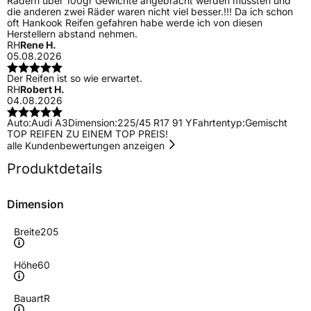
Rädern über 100gr Gewichte angebracht werden mussten und
die anderen zwei Räder waren nicht viel besser.!!! Da ich schon
oft Hankook Reifen gefahren habe werde ich von diesen
Herstellern abstand nehmen.
RH
Rene H.
05.08.2026
Der Reifen ist so wie erwartet.
RH
Robert H.
04.08.2026
Auto:
Audi A3
Dimension:
225/45 R17 91 Y
Fahrtentyp:
Gemischt
TOP REIFEN ZU EINEM TOP PREIS!
alle Kundenbewertungen anzeigen
Produktdetails
Dimension
Breite
205
Höhe
60
Bauart
R