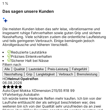
1 %
Das sagen unsere Kunden
Die meisten Kunden loben das sehr leise, vibrationsarme und
insgesamt ruhige Fahrverhalten sowie guten Grip und sichere
Nasshaftung. Viele schätzen zudem die ordentliche Laufleistung
und teils geringeren Verbrauch. Einige bemängeln jedoch
Abrollgeräusche und höheren Verschleiß.
Reduzierte Lautstärke
Präzises Einlenkverhalten
Sicherer Halt bei Nässe
Filtern nach
Alle
Qualität
Lautstärke
Preis-Leistung
Fahrgefühl
Nasshaftung
Grip
Langlebigkeit
Verbrauch
Bremsleistung
HO
Helmut Opelreifen
06.08.2026
Auto:
Opel Mokka X
Dimension:
215/55 R18 99
V
Fahrtentyp:
Autobahn
Ich würde keine Hankook Reifen mehr kaufen. Ich bin von der
Laufruhe enttäuscht der als sehrgut beschrieben war, des
weiteren bin ich von der Qualität sehr unzufrieden da an zwei