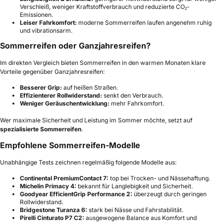
Verschleiß, weniger Kraftstoffverbrauch und reduzierte CO₂-
Emissionen.
Leiser Fahrkomfort:
moderne Sommerreifen laufen angenehm ruhig
und vibrationsarm.
Sommerreifen oder Ganzjahresreifen?
Im direkten Vergleich bieten Sommerreifen in den warmen Monaten klare
Vorteile gegenüber Ganzjahresreifen:
Besserer Grip:
auf heißen Straßen.
Effizienterer Rollwiderstand:
senkt den Verbrauch.
Weniger Geräuschentwicklung:
mehr Fahrkomfort.
Wer maximale Sicherheit und Leistung im Sommer möchte, setzt auf
spezialisierte Sommerreifen
.
Empfohlene Sommerreifen-Modelle
Unabhängige Tests zeichnen regelmäßig folgende Modelle aus:
Continental PremiumContact 7:
top bei Trocken- und Nässehaftung.
Michelin Primacy 4:
bekannt für Langlebigkeit und Sicherheit.
Goodyear EfficientGrip Performance 2:
überzeugt durch geringen
Rollwiderstand.
Bridgestone Turanza 6:
stark bei Nässe und Fahrstabilität.
Pirelli Cinturato P7 C2:
ausgewogene Balance aus Komfort und