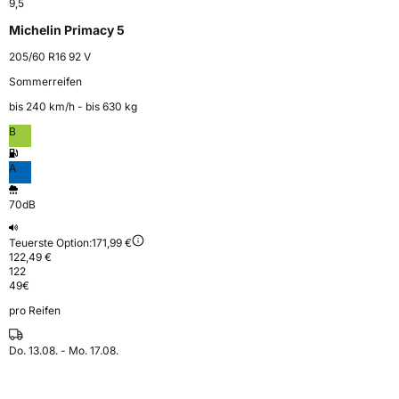
9,5
Michelin Primacy 5
205/60 R16 92 V
Sommerreifen
bis 240 km⁠/⁠h - bis 630 kg
B
A
70dB
Teuerste Option:
171,99 €
122,49 €
122
49
€
pro Reifen
Do. 13.08. - Mo. 17.08.