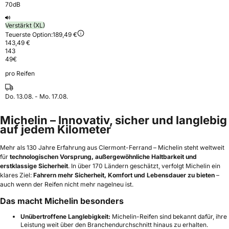
70dB
Verstärkt (XL)
Teuerste Option:
189,49 €
143,49 €
143
49
€
pro Reifen
Do. 13.08. - Mo. 17.08.
Michelin – Innovativ, sicher und langlebig
auf jedem Kilometer
Mehr als 130 Jahre Erfahrung aus Clermont-Ferrand – Michelin steht weltweit
für
technologischen Vorsprung, außergewöhnliche Haltbarkeit und
erstklassige Sicherheit
. In über 170 Ländern geschätzt, verfolgt Michelin ein
klares Ziel:
Fahrern mehr Sicherheit, Komfort und Lebensdauer zu bieten
–
auch wenn der Reifen nicht mehr nagelneu ist.
Das macht Michelin besonders
Unübertroffene Langlebigkeit:
Michelin-Reifen sind bekannt dafür, ihre
Leistung weit über den Branchendurchschnitt hinaus zu erhalten.