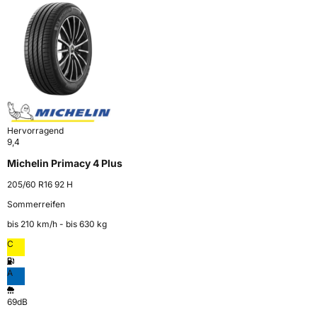
Hervorragend
9,4
Michelin Primacy 4 Plus
205/60 R16 92 H
Sommerreifen
bis 210 km⁠/⁠h - bis 630 kg
C
A
69dB