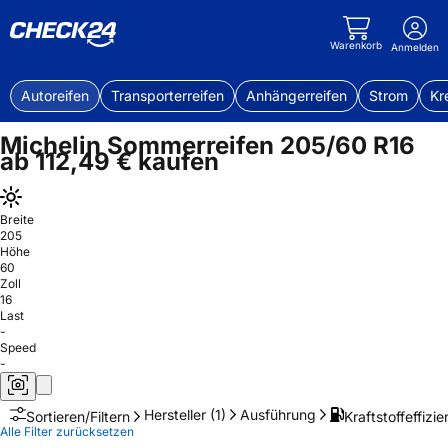
Warenkorb
Anmelden
Autoreifen
Transporterreifen
Anhängerreifen
Strom
Kr
Michelin Sommerreifen 205/60 R16
ab 112,49 € kaufen
Breite
205
Höhe
60
Zoll
16
Last
-
Speed
-
Hersteller
(1)
Ausführung
Kraftstoffeffizie
Sortieren/Filtern
Alle Filter zurücksetzen