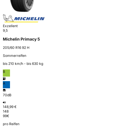
Exzellent
9,5
Michelin Primacy 5
205/60 R16 92 H
Sommerreifen
bis 210 km⁠/⁠h - bis 630 kg
B
A
70dB
148,99 €
148
99
€
pro Reifen