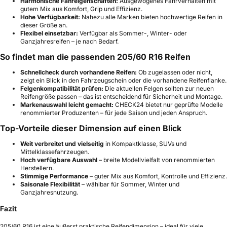
Harmonische Fahreigenschaften:
Ausgewogenes Fahrverhalten mit
gutem Mix aus Komfort, Grip und Effizienz.
Hohe Verfügbarkeit:
Nahezu alle Marken bieten hochwertige Reifen in
dieser Größe an.
Flexibel einsetzbar:
Verfügbar als Sommer-, Winter- oder
Ganzjahresreifen – je nach Bedarf.
So findet man die passenden 205/60 R16 Reifen
Schnellcheck durch vorhandene Reifen:
Ob zugelassen oder nicht,
zeigt ein Blick in den Fahrzeugschein oder die vorhandene Reifenflanke.
Felgenkompatibilität prüfen:
Die aktuellen Felgen sollten zur neuen
Reifengröße passen – das ist entscheidend für Sicherheit und Montage.
Markenauswahl leicht gemacht:
CHECK24 bietet nur geprüfte Modelle
renommierter Produzenten – für jede Saison und jeden Anspruch.
Top-Vorteile dieser Dimension auf einen Blick
Weit verbreitet und vielseitig
in Kompaktklasse, SUVs und
Mittelklassefahrzeugen.
Hoch verfügbare Auswahl
– breite Modellvielfalt von renommierten
Herstellern.
Stimmige Performance
– guter Mix aus Komfort, Kontrolle und Effizienz.
Saisonale Flexibilität
– wählbar für Sommer, Winter und
Ganzjahresnutzung.
Fazit
205/60 R16 ist eine äußerst praktische Reifendimension – ideal für viele