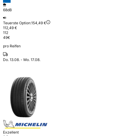
68dB
Teuerste Option:
154,49 €
112,49 €
112
49
€
pro Reifen
Do. 13.08. - Mo. 17.08.
Exzellent