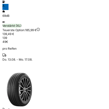
A
69dB
Verstärkt (XL)
Teuerste Option:
185,99 €
139,49 €
139
49
€
pro Reifen
Do. 13.08. - Mo. 17.08.