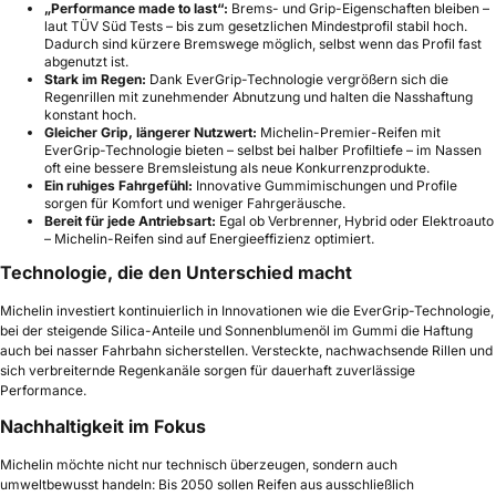
„Performance made to last“:
Brems- und Grip-Eigenschaften bleiben –
laut TÜV Süd Tests – bis zum gesetzlichen Mindestprofil stabil hoch.
Dadurch sind kürzere Bremswege möglich, selbst wenn das Profil fast
abgenutzt ist.
Stark im Regen:
Dank EverGrip-Technologie vergrößern sich die
Regenrillen mit zunehmender Abnutzung und halten die Nasshaftung
konstant hoch.
Gleicher Grip, längerer Nutzwert:
Michelin-Premier-Reifen mit
EverGrip-Technologie bieten – selbst bei halber Profiltiefe – im Nassen
oft eine bessere Bremsleistung als neue Konkurrenzprodukte.
Ein ruhiges Fahrgefühl:
Innovative Gummimischungen und Profile
sorgen für Komfort und weniger Fahrgeräusche.
Bereit für jede Antriebsart:
Egal ob Verbrenner, Hybrid oder Elektroauto
– Michelin-Reifen sind auf Energieeffizienz optimiert.
Technologie, die den Unterschied macht
Michelin investiert kontinuierlich in Innovationen wie die EverGrip-Technologie,
bei der steigende Silica-Anteile und Sonnenblumenöl im Gummi die Haftung
auch bei nasser Fahrbahn sicherstellen. Versteckte, nachwachsende Rillen und
sich verbreiternde Regenkanäle sorgen für dauerhaft zuverlässige
Performance.
Nachhaltigkeit im Fokus
Michelin möchte nicht nur technisch überzeugen, sondern auch
umweltbewusst handeln: Bis 2050 sollen Reifen aus ausschließlich