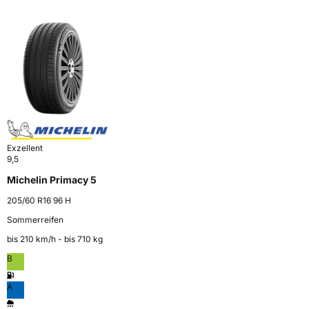
Exzellent
9,5
Michelin Primacy 5
205/60 R16 96 H
Sommerreifen
bis 210 km⁠/⁠h - bis 710 kg
B
A