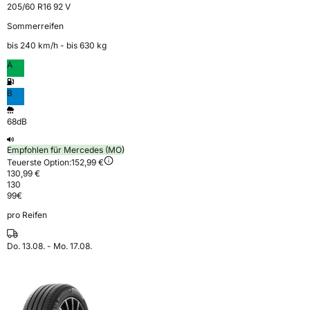
205/60 R16 92 V
Sommerreifen
bis 240 km⁠/⁠h - bis 630 kg
A
B
68dB
Empfohlen für Mercedes (MO)
Teuerste Option:
152,99 €
130,99 €
130
99
€
pro Reifen
Do. 13.08. - Mo. 17.08.