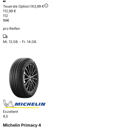
Teuerste Option:
143,99 €
112,99 €
112
99
€
pro Reifen
Mi. 12.08. - Fr. 14.08.
Exzellent
9,5
Michelin Primacy 4