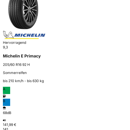
Hervorragend
9,3
Michelin E Primacy
205/60 R16 92 H
Sommerreifen
bis 210 km⁠/⁠h - bis 630 kg
A
B
68dB
141,99 €
141