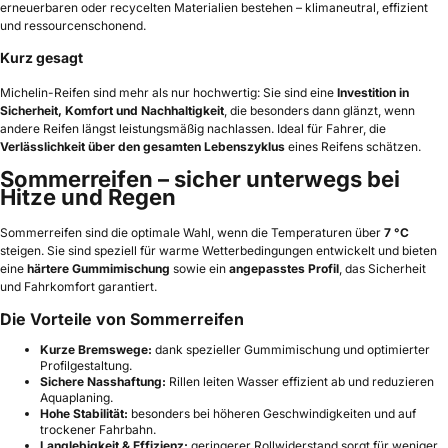
erneuerbaren oder recycelten Materialien bestehen – klimaneutral, effizient
und ressourcenschonend.
Kurz gesagt
Michelin-Reifen sind mehr als nur hochwertig: Sie sind eine
Investition in
Sicherheit, Komfort und Nachhaltigkeit
, die besonders dann glänzt, wenn
andere Reifen längst leistungsmäßig nachlassen. Ideal für Fahrer, die
Verlässlichkeit über den gesamten Lebenszyklus
eines Reifens schätzen.
Sommerreifen – sicher unterwegs bei
Hitze und Regen
Sommerreifen sind die optimale Wahl, wenn die Temperaturen über
7 °C
steigen. Sie sind speziell für warme Wetterbedingungen entwickelt und bieten
eine
härtere Gummimischung
sowie ein
angepasstes Profil
, das Sicherheit
und Fahrkomfort garantiert.
Die Vorteile von Sommerreifen
Kurze Bremswege:
dank spezieller Gummimischung und optimierter
Profilgestaltung.
Sichere Nasshaftung:
Rillen leiten Wasser effizient ab und reduzieren
Aquaplaning.
Hohe Stabilität:
besonders bei höheren Geschwindigkeiten und auf
trockener Fahrbahn.
Langlebigkeit & Effizienz:
geringerer Rollwiderstand sorgt für weniger