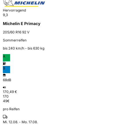
Hervorragend
9,3
Michelin E Primacy
205/60 R16 92 V
Sommerreifen
bis 240 km⁠/⁠h - bis 630 kg
A
B
68dB
170,49 €
170
49
€
pro Reifen
Mi. 12.08. - Mo. 17.08.