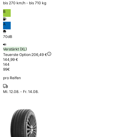
bis 270 km⁠/⁠h - bis 710 kg
B
A
70dB
Verstärkt (XL)
Teuerste Option:
206,49 €
144,99 €
144
99
€
pro Reifen
Mi. 12.08. - Fr. 14.08.