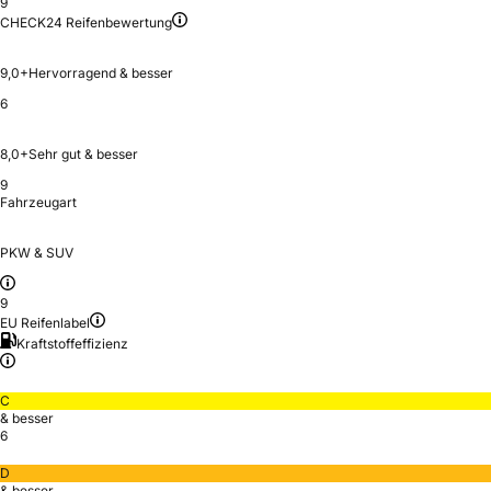
9
CHECK24 Reifenbewertung
9,0+
Hervorragend & besser
6
8,0+
Sehr gut & besser
9
Fahrzeugart
PKW & SUV
9
EU Reifenlabel
Kraftstoffeffizienz
C
& besser
6
D
& besser