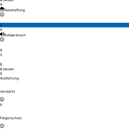
9
Nasshaftung
A
9
Rollgeräusch
A
2
B
& besser
9
Ausführung
Verstärkt
9
Felgenschutz