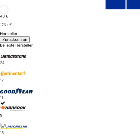
43 €
176+ €
Hersteller
Zurücksetzen
Beliebte Hersteller
24
17
11
9
15