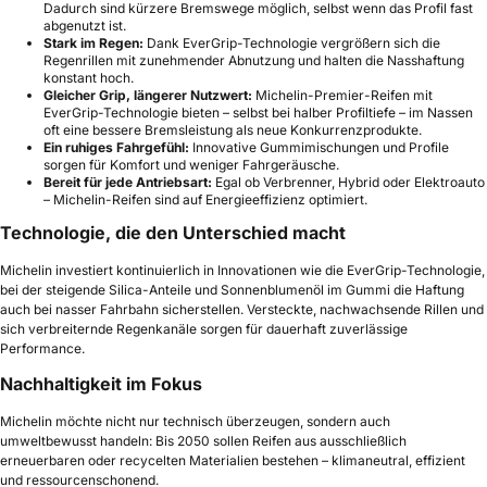
Dadurch sind kürzere Bremswege möglich, selbst wenn das Profil fast
abgenutzt ist.
Stark im Regen:
Dank EverGrip-Technologie vergrößern sich die
Regenrillen mit zunehmender Abnutzung und halten die Nasshaftung
konstant hoch.
Gleicher Grip, längerer Nutzwert:
Michelin-Premier-Reifen mit
EverGrip-Technologie bieten – selbst bei halber Profiltiefe – im Nassen
oft eine bessere Bremsleistung als neue Konkurrenzprodukte.
Ein ruhiges Fahrgefühl:
Innovative Gummimischungen und Profile
sorgen für Komfort und weniger Fahrgeräusche.
Bereit für jede Antriebsart:
Egal ob Verbrenner, Hybrid oder Elektroauto
– Michelin-Reifen sind auf Energieeffizienz optimiert.
Technologie, die den Unterschied macht
Michelin investiert kontinuierlich in Innovationen wie die EverGrip-Technologie,
bei der steigende Silica-Anteile und Sonnenblumenöl im Gummi die Haftung
auch bei nasser Fahrbahn sicherstellen. Versteckte, nachwachsende Rillen und
sich verbreiternde Regenkanäle sorgen für dauerhaft zuverlässige
Performance.
Nachhaltigkeit im Fokus
Michelin möchte nicht nur technisch überzeugen, sondern auch
umweltbewusst handeln: Bis 2050 sollen Reifen aus ausschließlich
erneuerbaren oder recycelten Materialien bestehen – klimaneutral, effizient
und ressourcenschonend.