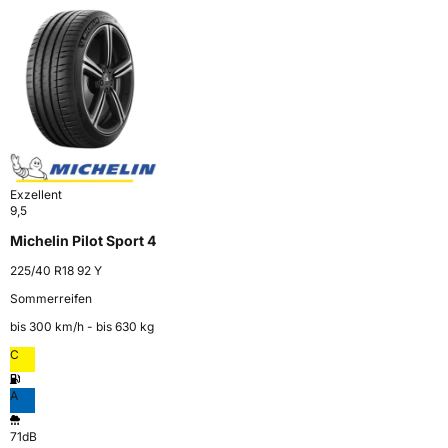
Exzellent
9,5
Michelin Pilot Sport 4
225/40 R18 92 Y
Sommerreifen
bis 300 km⁠/⁠h - bis 630 kg
C
A
71dB