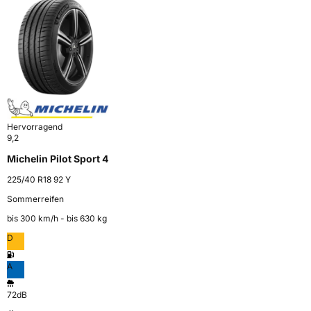
Hervorragend
9,2
Michelin Pilot Sport 4
225/40 R18 92 Y
Sommerreifen
bis 300 km⁠/⁠h - bis 630 kg
D
A
72dB