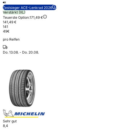
Testsieger ACE-Lenkrad 2026
Verstärkt (XL)
Teuerste Option:
171,49 €
141,49 €
141
49
€
pro Reifen
Do. 13.08. - Do. 20.08.
Sehr gut
8,4