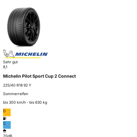
Sehr gut
8,1
Michelin Pilot Sport Cup 2 Connect
225/40 R18 92 Y
Sommerreifen
bis 300 km⁠/⁠h - bis 630 kg
D
C
70dB