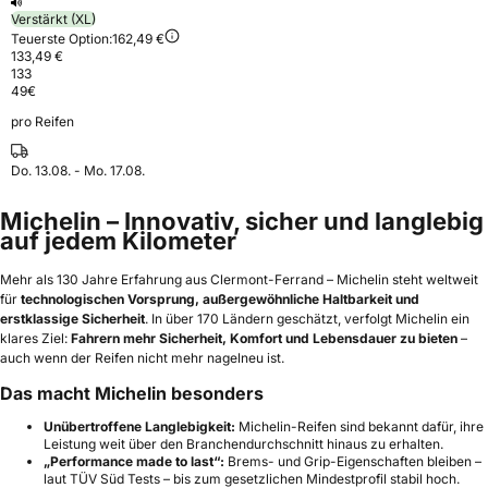
Verstärkt (XL)
Teuerste Option:
162,49 €
133,49 €
133
49
€
pro Reifen
Do. 13.08. - Mo. 17.08.
Michelin – Innovativ, sicher und langlebig
auf jedem Kilometer
Mehr als 130 Jahre Erfahrung aus Clermont-Ferrand – Michelin steht weltweit
für
technologischen Vorsprung, außergewöhnliche Haltbarkeit und
erstklassige Sicherheit
. In über 170 Ländern geschätzt, verfolgt Michelin ein
klares Ziel:
Fahrern mehr Sicherheit, Komfort und Lebensdauer zu bieten
–
auch wenn der Reifen nicht mehr nagelneu ist.
Das macht Michelin besonders
Unübertroffene Langlebigkeit:
Michelin-Reifen sind bekannt dafür, ihre
Leistung weit über den Branchendurchschnitt hinaus zu erhalten.
„Performance made to last“:
Brems- und Grip-Eigenschaften bleiben –
laut TÜV Süd Tests – bis zum gesetzlichen Mindestprofil stabil hoch.