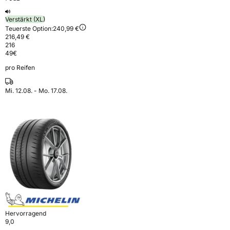
Verstärkt (XL)
Teuerste Option:
240,99 €
216,49 €
216
49
€
pro Reifen
Mi. 12.08. - Mo. 17.08.
Hervorragend
9,0