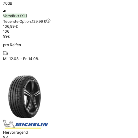
70dB
Verstärkt (XL)
Teuerste Option:
129,99 €
106,99 €
106
99
€
pro Reifen
Mi. 12.08. - Fr. 14.08.
Hervorragend
9,4