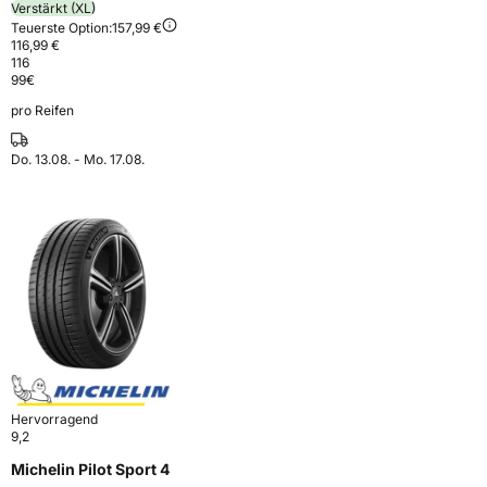
Verstärkt (XL)
Teuerste Option:
157,99 €
116,99 €
116
99
€
pro Reifen
Do. 13.08. - Mo. 17.08.
Hervorragend
9,2
Michelin Pilot Sport 4