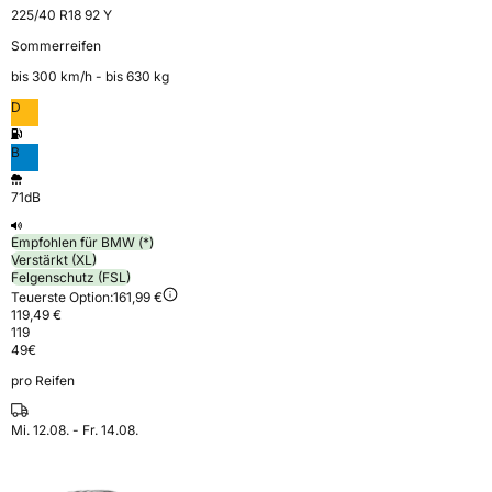
225/40 R18 92 Y
Sommerreifen
bis 300 km⁠/⁠h - bis 630 kg
D
B
71dB
Empfohlen für BMW (*)
Verstärkt (XL)
Felgenschutz (FSL)
Teuerste Option:
161,99 €
119,49 €
119
49
€
pro Reifen
Mi. 12.08. - Fr. 14.08.