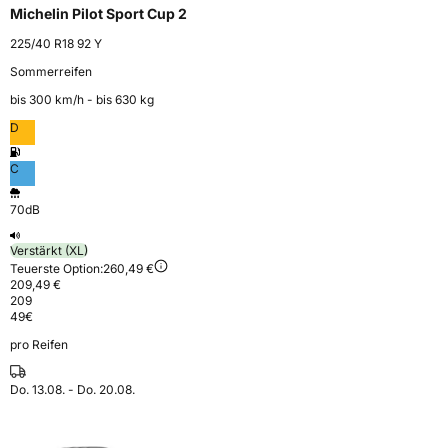
Michelin Pilot Sport Cup 2
225/40 R18 92 Y
Sommerreifen
bis 300 km⁠/⁠h - bis 630 kg
D
C
70dB
Verstärkt (XL)
Teuerste Option:
260,49 €
209,49 €
209
49
€
pro Reifen
Do. 13.08. - Do. 20.08.