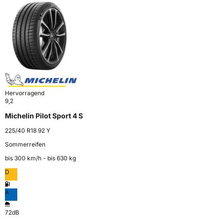
Hervorragend
9,2
Michelin Pilot Sport 4 S
225/40 R18 92 Y
Sommerreifen
bis 300 km⁠/⁠h - bis 630 kg
D
A
72dB