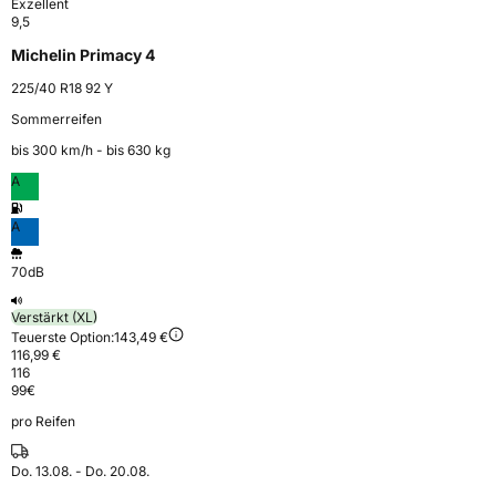
Exzellent
9,5
Michelin Primacy 4
225/40 R18 92 Y
Sommerreifen
bis 300 km⁠/⁠h - bis 630 kg
A
A
70dB
Verstärkt (XL)
Teuerste Option:
143,49 €
116,99 €
116
99
€
pro Reifen
Do. 13.08. - Do. 20.08.