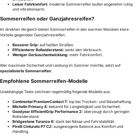
Leiser Fahrkomfort:
moderne Sommerreifen laufen angenehm ruhig
und vibrationsarm.
Sommerreifen oder Ganzjahresreifen?
Im direkten Vergleich bieten Sommerreifen in den warmen Monaten klare
Vorteile gegenüber Ganzjahresreifen:
Besserer Grip:
auf heißen Straßen.
Effizienterer Rollwiderstand:
senkt den Verbrauch.
Weniger Geräuschentwicklung:
mehr Fahrkomfort.
Wer maximale Sicherheit und Leistung im Sommer möchte, setzt auf
spezialisierte Sommerreifen
.
Empfohlene Sommerreifen-Modelle
Unabhängige Tests zeichnen regelmäßig folgende Modelle aus:
Continental PremiumContact 7:
top bei Trocken- und Nässehaftung.
Michelin Primacy 4:
bekannt für Langlebigkeit und Sicherheit.
Goodyear EfficientGrip Performance 2:
überzeugt durch geringen
Rollwiderstand.
Bridgestone Turanza 6:
stark bei Nässe und Fahrstabilität.
Pirelli Cinturato P7 C2:
ausgewogene Balance aus Komfort und
Handling.