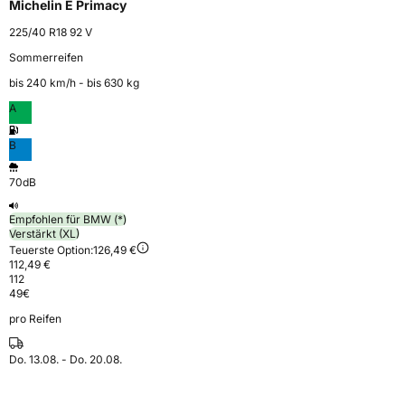
Michelin E Primacy
225/40 R18 92 V
Sommerreifen
bis 240 km⁠/⁠h - bis 630 kg
A
B
70dB
Empfohlen für BMW (*)
Verstärkt (XL)
Teuerste Option:
126,49 €
112,49 €
112
49
€
pro Reifen
Do. 13.08. - Do. 20.08.