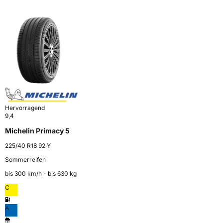
Hervorragend
9,4
Michelin Primacy 5
225/40 R18 92 Y
Sommerreifen
bis 300 km⁠/⁠h - bis 630 kg
C
A