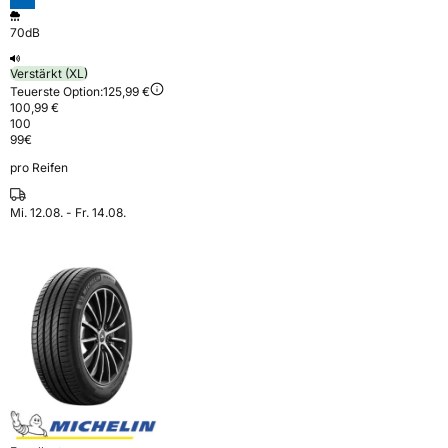
70dB
Verstärkt (XL)
Teuerste Option:
125,99 €
100,99 €
100
99
€
pro Reifen
Mi. 12.08. - Fr. 14.08.