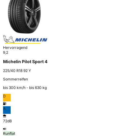
Hervorragend
9,2
Michelin Pilot Sport 4
225/40 R18 92 Y
Sommerreifen
bis 300 km⁠/⁠h - bis 630 kg
D
A
72dB
Runflat