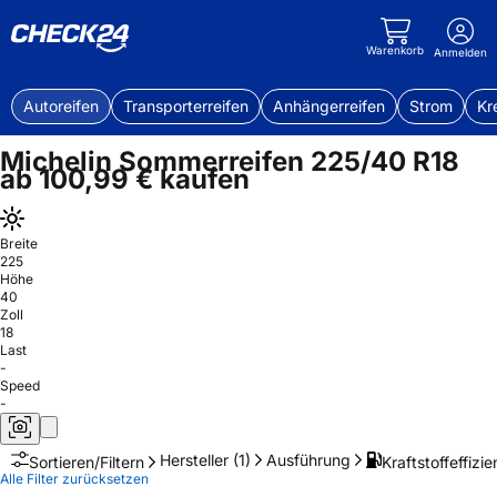
Warenkorb
Anmelden
Autoreifen
Transporterreifen
Anhängerreifen
Strom
Kr
Michelin Sommerreifen 225/40 R18
ab 100,99 € kaufen
Breite
225
Höhe
40
Zoll
18
Last
-
Speed
-
Hersteller
(1)
Ausführung
Kraftstoffeffizie
Sortieren/Filtern
Alle Filter zurücksetzen