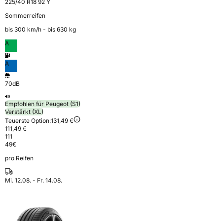
225/40 R18 92 Y
Sommerreifen
bis 300 km⁠/⁠h - bis 630 kg
A
A
70dB
Empfohlen für Peugeot (S1)
Verstärkt (XL)
Teuerste Option:
131,49 €
111,49 €
111
49
€
pro Reifen
Mi. 12.08. - Fr. 14.08.