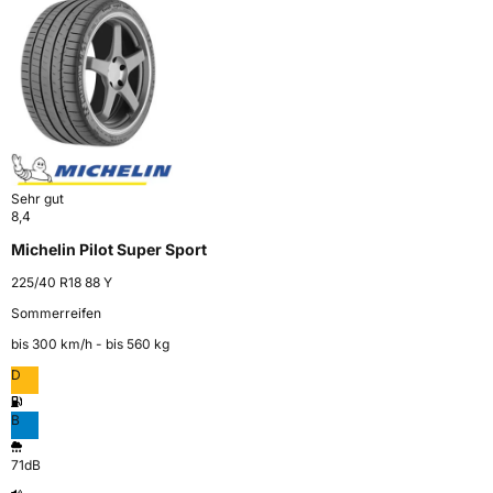
Sehr gut
8,4
Michelin Pilot Super Sport
225/40 R18 88 Y
Sommerreifen
bis 300 km⁠/⁠h - bis 560 kg
D
B
71dB