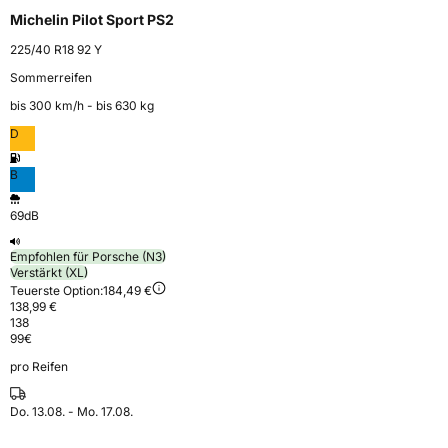
Michelin Pilot Sport PS2
225/40 R18 92 Y
Sommerreifen
bis 300 km⁠/⁠h - bis 630 kg
D
B
69dB
Empfohlen für Porsche (N3)
Verstärkt (XL)
Teuerste Option:
184,49 €
138,99 €
138
99
€
pro Reifen
Do. 13.08. - Mo. 17.08.