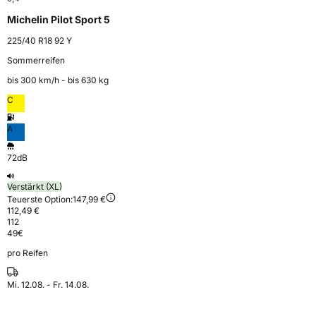
Michelin Pilot Sport 5
225/40 R18 92 Y
Sommerreifen
bis 300 km⁠/⁠h - bis 630 kg
C
A
72dB
Verstärkt (XL)
Teuerste Option:
147,99 €
112,49 €
112
49
€
pro Reifen
Mi. 12.08. - Fr. 14.08.