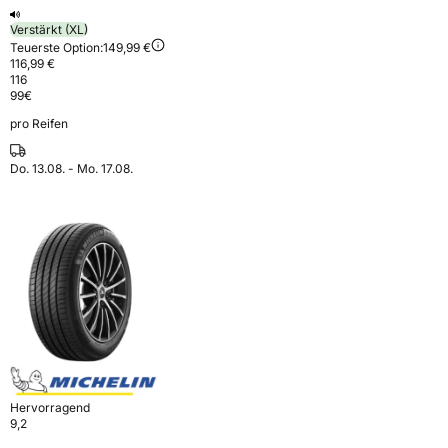
Verstärkt (XL)
Teuerste Option:
149,99 €
116,99 €
116
99
€
pro Reifen
Do. 13.08. - Mo. 17.08.
Hervorragend
9,2