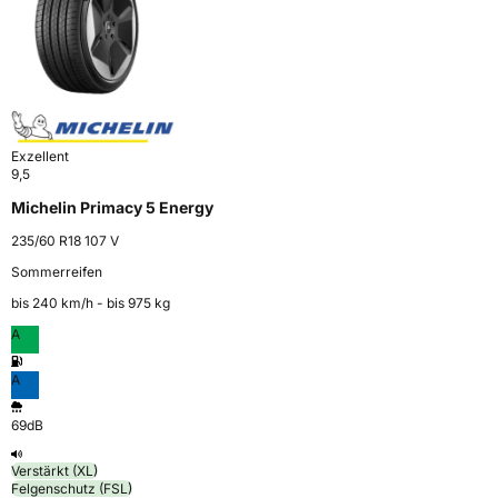
Exzellent
9,5
Michelin Primacy 5 Energy
235/60 R18 107 V
Sommerreifen
bis 240 km⁠/⁠h - bis 975 kg
A
A
69dB
Verstärkt (XL)
Felgenschutz (FSL)