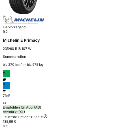
Hervorragend
9,2
Michelin E Primacy
235/60 R18 107 W
Sommerreifen
bis 270 km⁠/⁠h - bis 975 kg
A
B
71dB
Empfohlen für Audi (AO)
Verstärkt (XL)
Teuerste Option:
205,99 €
185,99 €
185