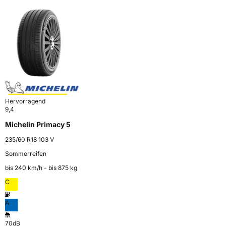
Hervorragend
9,4
Michelin Primacy 5
235/60 R18 103 V
Sommerreifen
bis 240 km⁠/⁠h - bis 875 kg
C
A
70dB