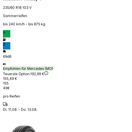
235/60 R18 103 V
Sommerreifen
bis 240 km⁠/⁠h - bis 875 kg
A
B
69dB
Empfohlen für Mercedes (MO)
Teuerste Option:
192,99 €
155,49 €
155
49
€
pro Reifen
Di. 11.08. - Do. 13.08.