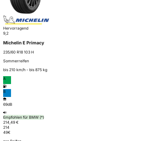
Hervorragend
9,2
Michelin E Primacy
235/60 R18 103 H
Sommerreifen
bis 210 km⁠/⁠h - bis 875 kg
A
B
69dB
Empfohlen für BMW (*)
214,49 €
214
49
€