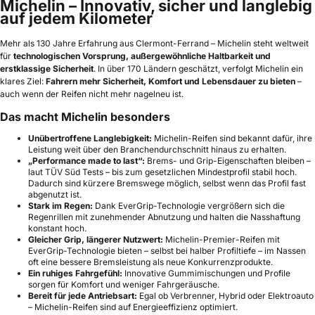
Michelin – Innovativ, sicher und langlebig
auf jedem Kilometer
Mehr als 130 Jahre Erfahrung aus Clermont-Ferrand – Michelin steht weltweit
für
technologischen Vorsprung, außergewöhnliche Haltbarkeit und
erstklassige Sicherheit
. In über 170 Ländern geschätzt, verfolgt Michelin ein
klares Ziel:
Fahrern mehr Sicherheit, Komfort und Lebensdauer zu bieten
–
auch wenn der Reifen nicht mehr nagelneu ist.
Das macht Michelin besonders
Unübertroffene Langlebigkeit:
Michelin-Reifen sind bekannt dafür, ihre
Leistung weit über den Branchendurchschnitt hinaus zu erhalten.
„Performance made to last“:
Brems- und Grip-Eigenschaften bleiben –
laut TÜV Süd Tests – bis zum gesetzlichen Mindestprofil stabil hoch.
Dadurch sind kürzere Bremswege möglich, selbst wenn das Profil fast
abgenutzt ist.
Stark im Regen:
Dank EverGrip-Technologie vergrößern sich die
Regenrillen mit zunehmender Abnutzung und halten die Nasshaftung
konstant hoch.
Gleicher Grip, längerer Nutzwert:
Michelin-Premier-Reifen mit
EverGrip-Technologie bieten – selbst bei halber Profiltiefe – im Nassen
oft eine bessere Bremsleistung als neue Konkurrenzprodukte.
Ein ruhiges Fahrgefühl:
Innovative Gummimischungen und Profile
sorgen für Komfort und weniger Fahrgeräusche.
Bereit für jede Antriebsart:
Egal ob Verbrenner, Hybrid oder Elektroauto
– Michelin-Reifen sind auf Energieeffizienz optimiert.