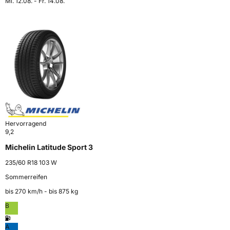
Mi. 12.08. - Fr. 14.08.
Hervorragend
9,2
Michelin Latitude Sport 3
235/60 R18 103 W
Sommerreifen
bis 270 km⁠/⁠h - bis 875 kg
B
A