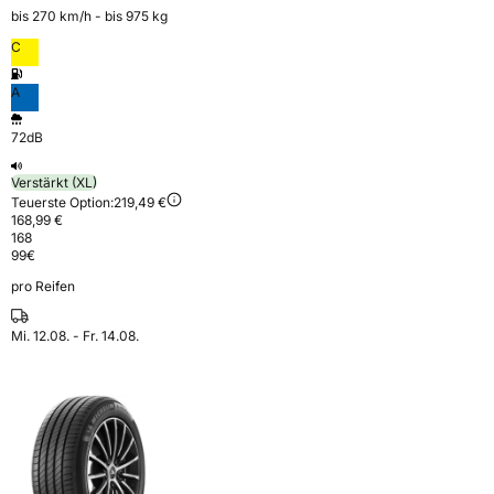
bis 270 km⁠/⁠h - bis 975 kg
C
A
72dB
Verstärkt (XL)
Teuerste Option:
219,49 €
168,99 €
168
99
€
pro Reifen
Mi. 12.08. - Fr. 14.08.