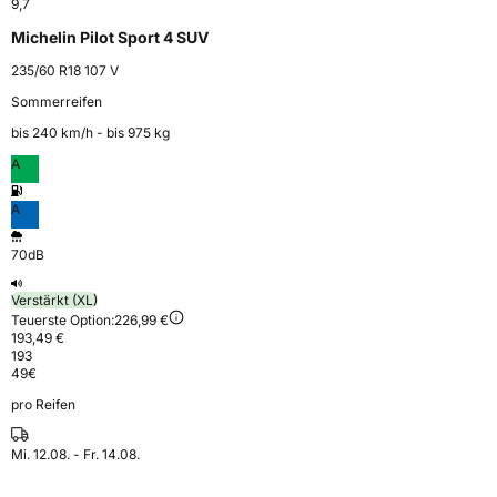
9,7
Michelin Pilot Sport 4 SUV
235/60 R18 107 V
Sommerreifen
bis 240 km⁠/⁠h - bis 975 kg
A
A
70dB
Verstärkt (XL)
Teuerste Option:
226,99 €
193,49 €
193
49
€
pro Reifen
Mi. 12.08. - Fr. 14.08.