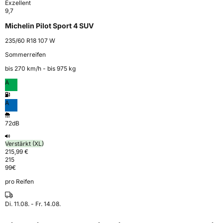
Exzellent
9,7
Michelin Pilot Sport 4 SUV
235/60 R18 107 W
Sommerreifen
bis 270 km⁠/⁠h - bis 975 kg
A
A
72dB
Verstärkt (XL)
215,99 €
215
99
€
pro Reifen
Di. 11.08. - Fr. 14.08.