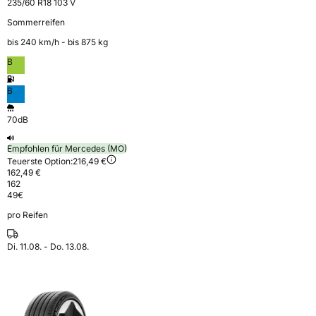
235/60 R18 103 V
Sommerreifen
bis 240 km⁠/⁠h - bis 875 kg
B
B
70dB
Empfohlen für Mercedes (MO)
Teuerste Option:
216,49 €
162,49 €
162
49
€
pro Reifen
Di. 11.08. - Do. 13.08.