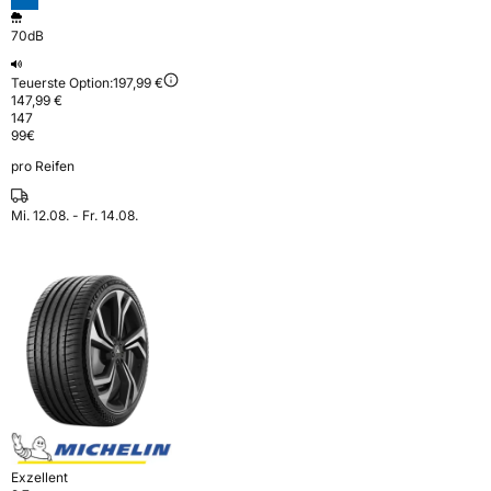
70dB
Teuerste Option:
197,99 €
147,99 €
147
99
€
pro Reifen
Mi. 12.08. - Fr. 14.08.
Exzellent