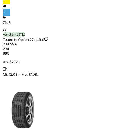
C
71dB
Verstärkt (XL)
Teuerste Option:
274,49 €
234,99 €
234
99
€
pro Reifen
Mi. 12.08. - Mo. 17.08.