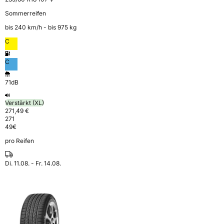
Sommerreifen
bis 240 km⁠/⁠h - bis 975 kg
C
C
71dB
Verstärkt (XL)
271,49 €
271
49
€
pro Reifen
Di. 11.08. - Fr. 14.08.