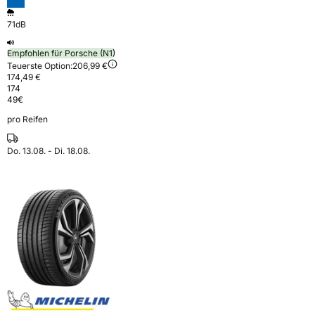
71dB
Empfohlen für Porsche (N1)
Teuerste Option:
206,99 €
174,49 €
174
49
€
pro Reifen
Do. 13.08. - Di. 18.08.