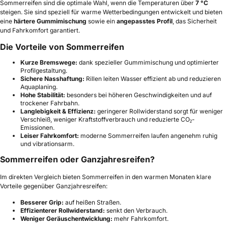
Sommerreifen sind die optimale Wahl, wenn die Temperaturen über
7 °C
steigen. Sie sind speziell für warme Wetterbedingungen entwickelt und bieten
eine
härtere Gummimischung
sowie ein
angepasstes Profil
, das Sicherheit
und Fahrkomfort garantiert.
Die Vorteile von Sommerreifen
Kurze Bremswege:
dank spezieller Gummimischung und optimierter
Profilgestaltung.
Sichere Nasshaftung:
Rillen leiten Wasser effizient ab und reduzieren
Aquaplaning.
Hohe Stabilität:
besonders bei höheren Geschwindigkeiten und auf
trockener Fahrbahn.
Langlebigkeit & Effizienz:
geringerer Rollwiderstand sorgt für weniger
Verschleiß, weniger Kraftstoffverbrauch und reduzierte CO₂-
Emissionen.
Leiser Fahrkomfort:
moderne Sommerreifen laufen angenehm ruhig
und vibrationsarm.
Sommerreifen oder Ganzjahresreifen?
Im direkten Vergleich bieten Sommerreifen in den warmen Monaten klare
Vorteile gegenüber Ganzjahresreifen:
Besserer Grip:
auf heißen Straßen.
Effizienterer Rollwiderstand:
senkt den Verbrauch.
Weniger Geräuschentwicklung:
mehr Fahrkomfort.