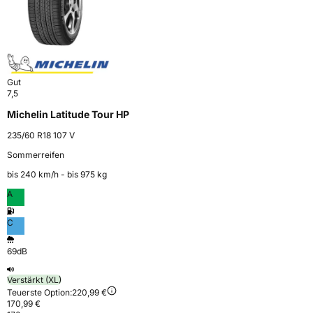
Gut
7,5
Michelin Latitude Tour HP
235/60 R18 107 V
Sommerreifen
bis 240 km⁠/⁠h - bis 975 kg
A
C
69dB
Verstärkt (XL)
Teuerste Option:
220,99 €
170,99 €