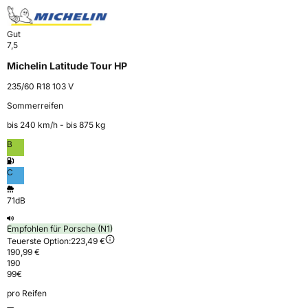
Gut
7,5
Michelin Latitude Tour HP
235/60 R18 103 V
Sommerreifen
bis 240 km⁠/⁠h - bis 875 kg
B
C
71dB
Empfohlen für Porsche (N1)
Teuerste Option:
223,49 €
190,99 €
190
99
€
pro Reifen