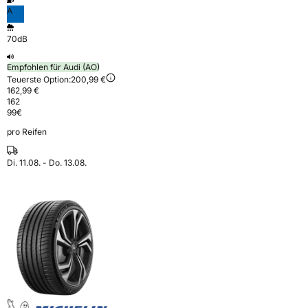
A
70dB
Empfohlen für Audi (AO)
Teuerste Option:
200,99 €
162,99 €
162
99
€
pro Reifen
Di. 11.08. - Do. 13.08.