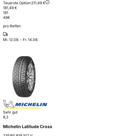
Teuerste Option:
211,49 €
181,49 €
181
49
€
pro Reifen
Mi. 12.08. - Fr. 14.08.
Sehr gut
8,3
Michelin Latitude Cross
235/60 R18 107 V