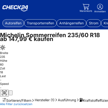
Warenkorb
Anmelden
Autoreifen
Transporterreifen
Anhängerreifen
Strom
Kr
Michelin Sommerreifen 235/60 R18
ab 147,99 € kaufen
Breite
235
Höhe
60
Zoll
18
Last
-
Speed
-
Hersteller
(1)
Ausführung
Kraftstoffeffizie
Sortieren/Filtern
Alle Filter zurücksetzen