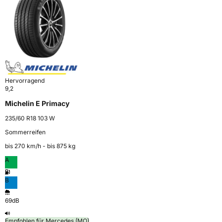
Hervorragend
9,2
Michelin E Primacy
235/60 R18 103 W
Sommerreifen
bis 270 km⁠/⁠h - bis 875 kg
A
B
69dB
Empfohlen für Mercedes (MO)