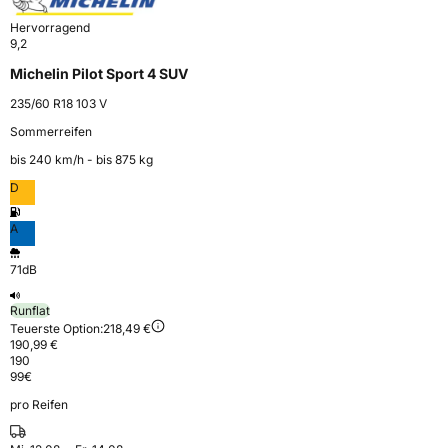
Hervorragend
9,2
Michelin Pilot Sport 4 SUV
235/60 R18 103 V
Sommerreifen
bis 240 km⁠/⁠h - bis 875 kg
D
A
71dB
Runflat
Teuerste Option:
218,49 €
190,99 €
190
99
€
pro Reifen