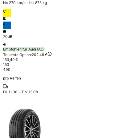
bis 270 km⁠/⁠h - bis 875 kg
C
A
70dB
Empfohlen für Audi (AO)
Teuerste Option:
202,49 €
153,49 €
153
49
€
pro Reifen
Di. 11.08. - Do. 13.08.