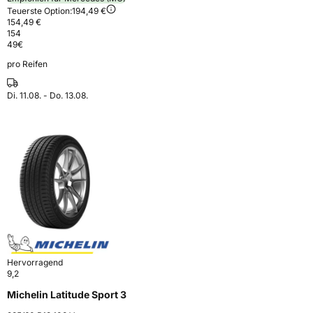
Teuerste Option:
194,49 €
154,49 €
154
49
€
pro Reifen
Di. 11.08. - Do. 13.08.
Hervorragend
9,2
Michelin Latitude Sport 3