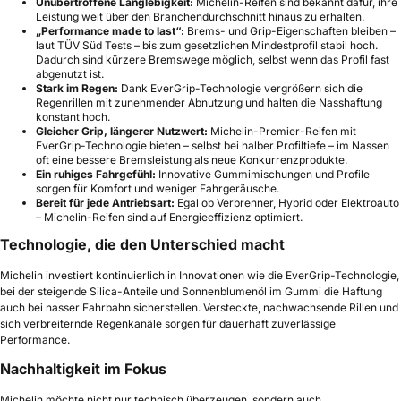
Unübertroffene Langlebigkeit:
Michelin-Reifen sind bekannt dafür, ihre
Leistung weit über den Branchendurchschnitt hinaus zu erhalten.
„Performance made to last“:
Brems- und Grip-Eigenschaften bleiben –
laut TÜV Süd Tests – bis zum gesetzlichen Mindestprofil stabil hoch.
Dadurch sind kürzere Bremswege möglich, selbst wenn das Profil fast
abgenutzt ist.
Stark im Regen:
Dank EverGrip-Technologie vergrößern sich die
Regenrillen mit zunehmender Abnutzung und halten die Nasshaftung
konstant hoch.
Gleicher Grip, längerer Nutzwert:
Michelin-Premier-Reifen mit
EverGrip-Technologie bieten – selbst bei halber Profiltiefe – im Nassen
oft eine bessere Bremsleistung als neue Konkurrenzprodukte.
Ein ruhiges Fahrgefühl:
Innovative Gummimischungen und Profile
sorgen für Komfort und weniger Fahrgeräusche.
Bereit für jede Antriebsart:
Egal ob Verbrenner, Hybrid oder Elektroauto
– Michelin-Reifen sind auf Energieeffizienz optimiert.
Technologie, die den Unterschied macht
Michelin investiert kontinuierlich in Innovationen wie die EverGrip-Technologie,
bei der steigende Silica-Anteile und Sonnenblumenöl im Gummi die Haftung
auch bei nasser Fahrbahn sicherstellen. Versteckte, nachwachsende Rillen und
sich verbreiternde Regenkanäle sorgen für dauerhaft zuverlässige
Performance.
Nachhaltigkeit im Fokus
Michelin möchte nicht nur technisch überzeugen, sondern auch