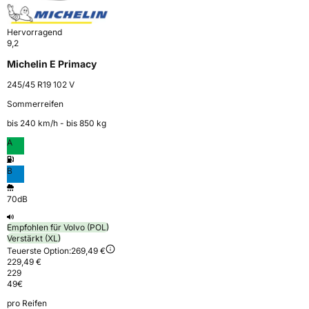
Hervorragend
9,2
Michelin E Primacy
245/45 R19 102 V
Sommerreifen
bis 240 km⁠/⁠h - bis 850 kg
A
B
70dB
Empfohlen für Volvo (POL)
Verstärkt (XL)
Teuerste Option:
269,49 €
229,49 €
229
49
€
pro Reifen