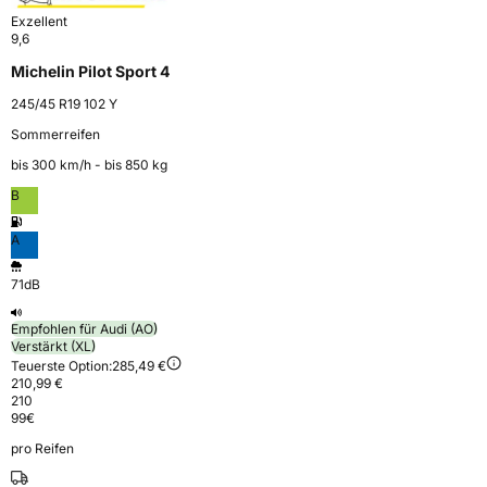
Exzellent
9,6
Michelin Pilot Sport 4
245/45 R19 102 Y
Sommerreifen
bis 300 km⁠/⁠h - bis 850 kg
B
A
71dB
Empfohlen für Audi (AO)
Verstärkt (XL)
Teuerste Option:
285,49 €
210,99 €
210
99
€
pro Reifen