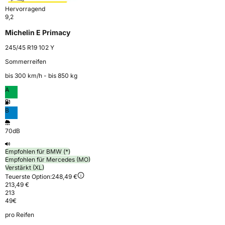
Hervorragend
9,2
Michelin E Primacy
245/45 R19 102 Y
Sommerreifen
bis 300 km⁠/⁠h - bis 850 kg
A
B
70dB
Empfohlen für BMW (*)
Empfohlen für Mercedes (MO)
Verstärkt (XL)
Teuerste Option:
248,49 €
213,49 €
213
49
€
pro Reifen