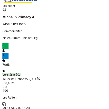
Exzellent
9,5
Michelin Primacy 4
245/45 R19 102 V
Sommerreifen
bis 240 km⁠/⁠h - bis 850 kg
A
B
70dB
Verstärkt (XL)
Teuerste Option:
272,99 €
218,49 €
218
49
€
pro Reifen
Mi. 12.08. - Fr. 14.08.