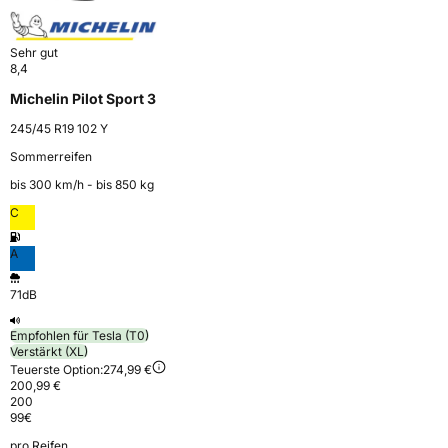
Sehr gut
8,4
Michelin Pilot Sport 3
245/45 R19 102 Y
Sommerreifen
bis 300 km⁠/⁠h - bis 850 kg
C
A
71dB
Empfohlen für Tesla (T0)
Verstärkt (XL)
Teuerste Option:
274,99 €
200,99 €
200
99
€
pro Reifen