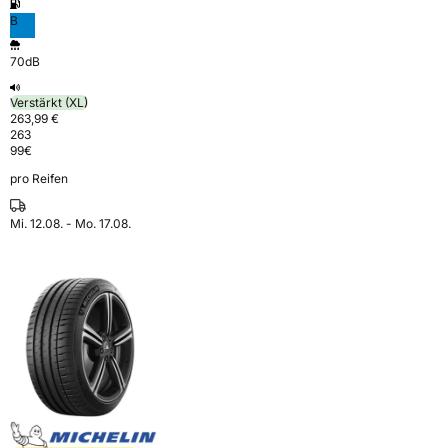
B
70dB
Verstärkt (XL)
263,99 €
263
99
€
pro Reifen
Mi. 12.08. - Mo. 17.08.