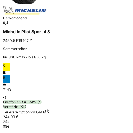
Hervorragend
9,4
Michelin Pilot Sport 4 S
245/45 R19 102 Y
Sommerreifen
bis 300 km⁠/⁠h - bis 850 kg
C
B
71dB
Empfohlen für BMW (*)
Verstärkt (XL)
Teuerste Option:
283,99 €
244,99 €
244
99
€