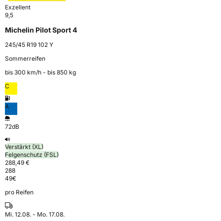
Exzellent
9,5
Michelin Pilot Sport 4
245/45 R19 102 Y
Sommerreifen
bis 300 km⁠/⁠h - bis 850 kg
C
A
72dB
Verstärkt (XL)
Felgenschutz (FSL)
288,49 €
288
49
€
pro Reifen
Mi. 12.08. - Mo. 17.08.