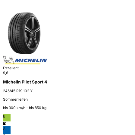
Exzellent
9,6
Michelin Pilot Sport 4
245/45 R19 102 Y
Sommerreifen
bis 300 km⁠/⁠h - bis 850 kg
B
A