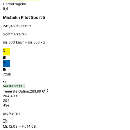
Hervorragend
9,4
Michelin Pilot Sport 5
245/45 R19 102 Y
Sommerreifen
bis 300 km⁠/⁠h - bis 850 kg
C
A
72dB
Verstärkt (XL)
Teuerste Option:
263,99 €
204,49 €
204
49
€
pro Reifen
Mi. 12.08. - Fr. 14.08.