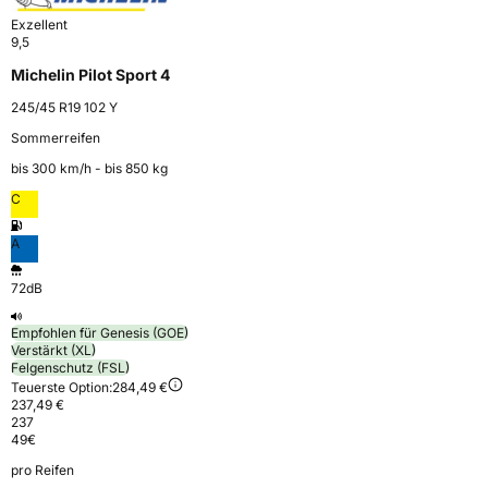
Exzellent
9,5
Michelin Pilot Sport 4
245/45 R19 102 Y
Sommerreifen
bis 300 km⁠/⁠h - bis 850 kg
C
A
72dB
Empfohlen für Genesis (GOE)
Verstärkt (XL)
Felgenschutz (FSL)
Teuerste Option:
284,49 €
237,49 €
237
49
€
pro Reifen