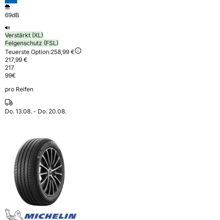
69dB
Verstärkt (XL)
Felgenschutz (FSL)
Teuerste Option:
258,99 €
217,99 €
217
99
€
pro Reifen
Do. 13.08. - Do. 20.08.