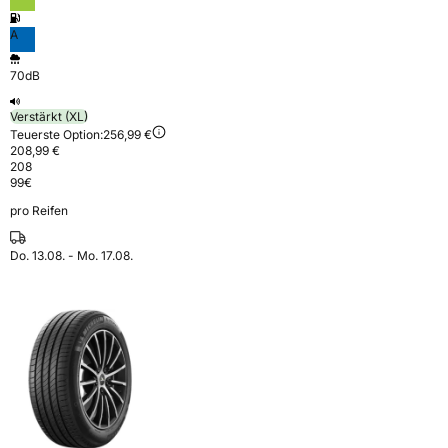
A
70dB
Verstärkt (XL)
Teuerste Option:
256,99 €
208,99 €
208
99
€
pro Reifen
Do. 13.08. - Mo. 17.08.