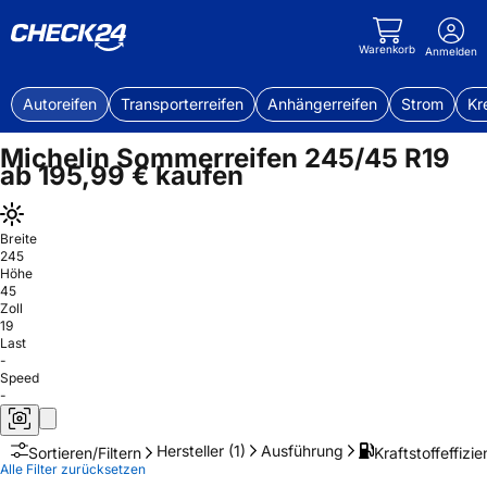
Warenkorb
Anmelden
Autoreifen
Transporterreifen
Anhängerreifen
Strom
Kr
Michelin Sommerreifen 245/45 R19
ab 195,99 € kaufen
Breite
245
Höhe
45
Zoll
19
Last
-
Speed
-
Hersteller
(1)
Ausführung
Kraftstoffeffizie
Sortieren/Filtern
Alle Filter zurücksetzen