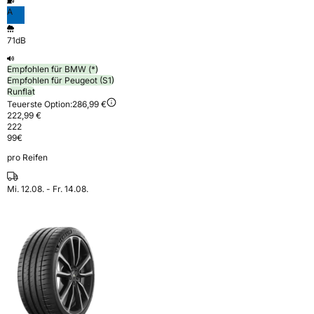
A
71dB
Empfohlen für BMW (*)
Empfohlen für Peugeot (S1)
Runflat
Teuerste Option:
286,99 €
222,99 €
222
99
€
pro Reifen
Mi. 12.08. - Fr. 14.08.