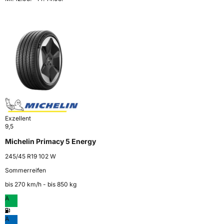
Exzellent
9,5
Michelin Primacy 5 Energy
245/45 R19 102 W
Sommerreifen
bis 270 km⁠/⁠h - bis 850 kg
A
A