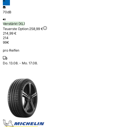
A
70dB
Verstärkt (XL)
Teuerste Option:
258,99 €
214,99 €
214
99
€
pro Reifen
Do. 13.08. - Mo. 17.08.