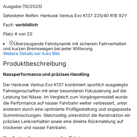
M+S
Nein
Ausgabe (10/2025)
Verstärkt
XL
Getesteter Reifen:
Hankook Ventus Evo K137 225/40 R18 92Y
Fazit:
vorbildlich
Felgenschutz
MFS
Platz 4 von 20
Überzeugende Fahrdynamik mit sicherem Fahrverhalten
EU Label
und kurzen Bremswegen bei jeder Witterung
Weitere Details bei Auto Bild
Effizienz
C
Produktbeschreibung
Nasshaftung
A
Nassperformance und präzises Handling
Der Hankook Ventus Evo K137 kombiniert sportlich ausgelegte
Rollgeräusch (Klasse)
B
Fahreigenschaften mit einer besonderen Fokussierung auf die
Leistung bei Nässe. Im Vergleich zum Vorgängermodell wurde
Rollgeräusch (dB)
70
die Performance auf nasser Fahrbahn weiter verbessert, unter
anderem durch eine optimierte Profilgestaltung und angepasste
Fahrzeugklasse
C1
Gummimischungen. Gleichzeitig unterstützt die Konstruktion ein
präzises Lenkverhalten sowie eine direkte Rückmeldung auf
3PMSF / Schneeflockensymbol / Alpine-Symbol
Nein
trockener und nasser Fahrbahn.