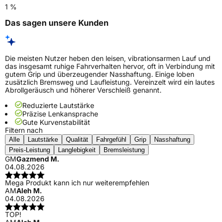
1 %
Das sagen unsere Kunden
Die meisten Nutzer heben den leisen, vibrationsarmen Lauf und
das insgesamt ruhige Fahrverhalten hervor, oft in Verbindung mit
gutem Grip und überzeugender Nasshaftung. Einige loben
zusätzlich Bremsweg und Laufleistung. Vereinzelt wird ein lautes
Abrollgeräusch und höherer Verschleiß genannt.
Reduzierte Lautstärke
Präzise Lenkansprache
Gute Kurvenstabilität
Filtern nach
Alle
Lautstärke
Qualität
Fahrgefühl
Grip
Nasshaftung
Preis-Leistung
Langlebigkeit
Bremsleistung
GM
Gazmend M.
04.08.2026
Mega Produkt kann ich nur weiterempfehlen
AM
Aleh M.
04.08.2026
TOP!