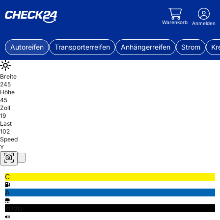
Warenkorb
Anmelden
Autoreifen
Transporterreifen
Anhängerreifen
Strom
Kr
Breite
245
Höhe
45
Zoll
19
Last
102
Speed
Y
C
A
70db