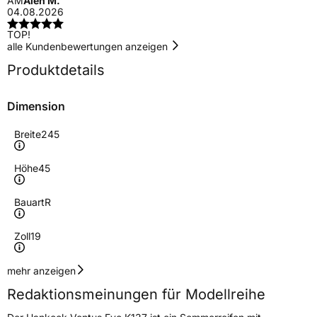
AM
Aleh M.
04.08.2026
TOP!
alle Kundenbewertungen anzeigen
Produktdetails
Dimension
Breite
245
Höhe
45
Bauart
R
Zoll
19
Geschwindigkeitsindex
Y
mehr anzeigen
Redaktionsmeinungen für Modellreihe
Höchstgeschwindigkeit
300 km/h