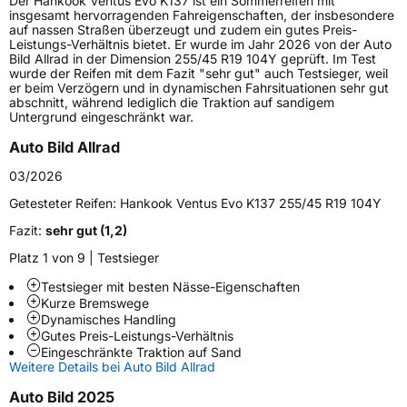
Der Hankook Ventus Evo K137 ist ein Sommerreifen mit
Lastindex
102
insgesamt hervorragenden Fahreigenschaften, der insbesondere
auf nassen Straßen überzeugt und zudem ein gutes Preis-
Leistungs-Verhältnis bietet. Er wurde im Jahr 2026 von der Auto
Höchstlast
850 kg
Bild Allrad in der Dimension 255/45 R19 104Y geprüft. Im Test
wurde der Reifen mit dem Fazit "sehr gut" auch Testsieger, weil
Gewicht (in kg)
11,942 kg
er beim Verzögern und in dynamischen Fahrsituationen sehr gut
abschnitt, während lediglich die Traktion auf sandigem
Untergrund eingeschränkt war.
Generelle Merkmale
Auto Bild Allrad
Fahrzeugtyp
PKW
03/2026
Verwendung
Sommerreifen
Getesteter Reifen:
Hankook Ventus Evo K137 255/45 R19 104Y
Modellname
Ventus Evo K137
Fazit:
sehr gut (1,2)
Fahrzeugart
PKW & SUV
Platz 1 von 9 | Testsieger
Testsieger mit besten Nässe-Eigenschaften
Weitere Eigenschaften
Kurze Bremswege
Dynamisches Handling
Schlauchtyp
TL
Gutes Preis-Leistungs-Verhältnis
Eingeschränkte Traktion auf Sand
Weitere Details bei Auto Bild Allrad
Zustand
Neureifen
Auto Bild 2025