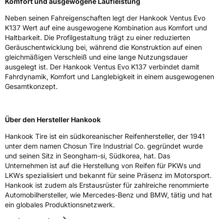
Komfort und ausgewogene Laufleistung
Eisgrip
Nein
Neben seinen Fahreigenschaften legt der Hankook Ventus Evo
EPREL ID
2425417
K137 Wert auf eine ausgewogene Kombination aus Komfort und
Haltbarkeit. Die Profilgestaltung trägt zu einer reduzierten
Allgemeine Produktsicherheit (GPSR)
Geräuschentwicklung bei, während die Konstruktion auf einen
gleichmäßigen Verschleiß und eine lange Nutzungsdauer
Herstellerkontakt
Hankook Tire Europe GmbH, Siemensstr. 14
D-63263 Neu-Isenburg Deutschland,
ausgelegt ist. Der Hankook Ventus Evo K137 verbindet damit
technik@hankookreifen.de
Fahrdynamik, Komfort und Langlebigkeit in einem ausgewogenen
Gesamtkonzept.
Über den Hersteller Hankook
Hankook Tire ist ein südkoreanischer Reifenhersteller, der 1941
unter dem namen Chosun Tire Industrial Co. gegründet wurde
und seinen Sitz in Seongham-si, Südkorea, hat. Das
Unternehmen ist auf die Herstellung von Reifen für PKWs und
LKWs spezialisiert und bekannt für seine Präsenz im Motorsport.
Hankook ist zudem als Erstausrüster für zahlreiche renommierte
Automobilhersteller, wie Mercedes-Benz und BMW, tätig und hat
ein globales Produktionsnetzwerk.