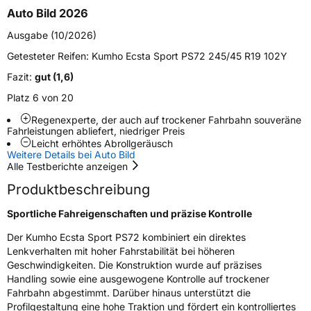
Auto Bild 2026
Verstärkt
XL
Ausgabe (10/2026)
Felgenschutz
MFS
Getesteter Reifen:
Kumho Ecsta Sport PS72 245/45 R19 102Y
Fazit:
gut (1,6)
EU Label
Platz 6 von 20
Regenexperte, der auch auf trockener Fahrbahn souveräne
Effizienz
C
Fahrleistungen abliefert, niedriger Preis
Leicht erhöhtes Abrollgeräusch
Nasshaftung
A
Weitere Details bei Auto Bild
Alle Testberichte anzeigen
Rollgeräusch (Klasse)
B
Produktbeschreibung
Sportliche Fahreigenschaften und präzise Kontrolle
Rollgeräusch (dB)
72
Der Kumho Ecsta Sport PS72 kombiniert ein direktes
Fahrzeugklasse
C1
Lenkverhalten mit hoher Fahrstabilität bei höheren
Geschwindigkeiten. Die Konstruktion wurde auf präzises
3PMSF / Schneeflockensymbol / Alpine-Symbol
Nein
Handling sowie eine ausgewogene Kontrolle auf trockener
Fahrbahn abgestimmt. Darüber hinaus unterstützt die
Profilgestaltung eine hohe Traktion und fördert ein kontrolliertes
Eisgrip
Nein