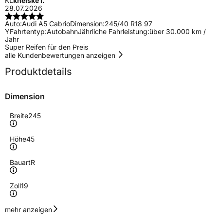
KL
kneiske l.
28.07.2026
Auto:
Audi A5 Cabrio
Dimension:
245/40 R18 97
Y
Fahrtentyp:
Autobahn
Jährliche Fahrleistung:
über 30.000 km /
Jahr
Super Reifen für den Preis
alle Kundenbewertungen anzeigen
Produktdetails
Dimension
Breite
245
Höhe
45
Bauart
R
Zoll
19
Geschwindigkeitsindex
Y
mehr anzeigen