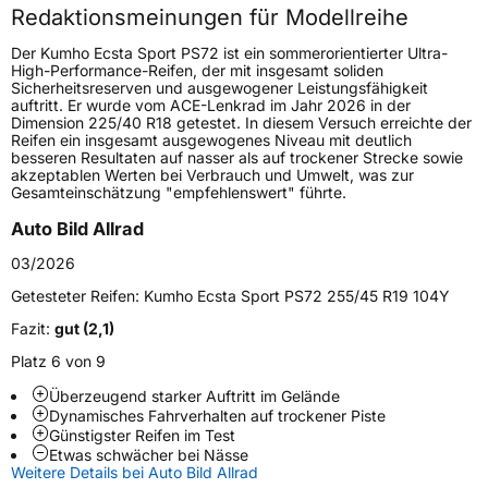
Redaktionsmeinungen für Modellreihe
Höchstgeschwindigkeit
300 km/h
Der Kumho Ecsta Sport PS72 ist ein sommerorientierter Ultra-
Lastindex
102
High-Performance-Reifen, der mit insgesamt soliden
Sicherheitsreserven und ausgewogener Leistungsfähigkeit
auftritt. Er wurde vom ACE-Lenkrad im Jahr 2026 in der
Höchstlast
850 kg
Dimension 225/40 R18 getestet. In diesem Versuch erreichte der
Reifen ein insgesamt ausgewogenes Niveau mit deutlich
besseren Resultaten auf nasser als auf trockener Strecke sowie
Generelle Merkmale
akzeptablen Werten bei Verbrauch und Umwelt, was zur
Gesamteinschätzung "empfehlenswert" führte.
Fahrzeugtyp
PKW
Auto Bild Allrad
Verwendung
Sommerreifen
03/2026
Modellname
Ecsta Sport PS72
Getesteter Reifen:
Kumho Ecsta Sport PS72 255/45 R19 104Y
Fahrzeugart
PKW & SUV
Fazit:
gut (2,1)
Platz 6 von 9
Weitere Eigenschaften
Überzeugend starker Auftritt im Gelände
Schlauchtyp
TL
Dynamisches Fahrverhalten auf trockener Piste
Günstigster Reifen im Test
Etwas schwächer bei Nässe
Zustand
Neureifen
Weitere Details bei Auto Bild Allrad