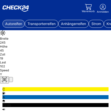
Warenkorb
Anmelden
Autoreifen
Transporterreifen
Anhängerreifen
Strom
Kr
Breite
245
Höhe
45
Zoll
19
Last
102
Speed
Y
C
A
72db