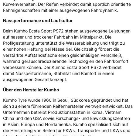
Kurvenverhalten. Der Reifen verbindet damit sportlich orientierte
EPREL ID
2406077
Fahreigenschaften mit einer ausgewogenen Fahrdynamik.
Allgemeine Produktsicherheit (GPSR)
Nassperformance und Laufkultur
Beim Kumho Ecsta Sport PS72 stehen ausgewogene Leistungen
Herstellerkontakt
Kumho Tire Europe GmbH, KUMHO TIRE
auf nasser und trockener Fahrbahn im Mittelpunkt. Die
EUROPE GmbH Strahlenberger Str. 110-112
D-63067 Offenbach Germany, kumhotire.de,
Profilgestaltung unterstützt die Wasserableitung und trägt zu
technik@kumhotire.de
einer hohen Haftung bei Nässe bei. Gleichzeitig fördert die
verstärkte Aufstandsfläche einen gleichmäßigen Verschleiß,
während geräuschreduzierende Technologien den Fahrkomfort
verbessern können. Der Kumho Ecsta Sport PS72 verbindet
damit Nassperformance, Stabilität und Komfort in einem
ausgewogenen Gesamtkonzept.
Über den Hersteller Kumho
Kumho Tyre wurde 1960 in Seoul, Südkorea gegründet und hat
sich zu einem führenden Reifenhersteller weltweit entwickelt. Das
Unternehmen betreibt Produktionsstätten in Korea, Vietnam,
China und den USA sowie Forschungs- und Enwicklungszentren
in Asien, Europa und Nordamerika. Kumho spezialisiert sich auf
die Herstellung von Reifen für PKWs, Transporter und LKWs und