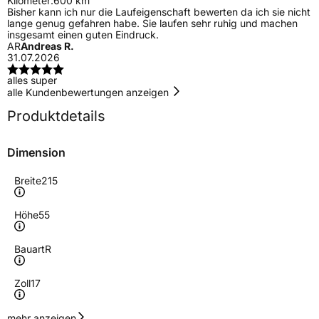
Kilometer:
600 km
Bisher kann ich nur die Laufeigenschaft bewerten da ich sie nicht
lange genug gefahren habe. Sie laufen sehr ruhig und machen
insgesamt einen guten Eindruck.
AR
Andreas R.
31.07.2026
alles super
alle Kundenbewertungen anzeigen
Produktdetails
Dimension
Breite
215
Höhe
55
Bauart
R
Zoll
17
Geschwindigkeitsindex
W
mehr anzeigen