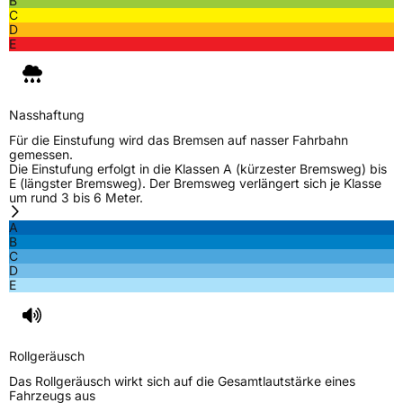
B
Allgemeine Produktsicherheit (GPSR)
C
D
Herstellerkontakt
MANUFACTURE FRANCAISE DES
E
PNEUMATIQUES MICHELIN, place des
Carmes-Déchaux 23 63000 Clermont-
Ferrand Frankreich, contact@tc.michelin.eu
Nasshaftung
Für die Einstufung wird das Bremsen auf nasser Fahrbahn
gemessen.
Die Einstufung erfolgt in die Klassen A (kürzester Bremsweg) bis
E (längster Bremsweg). Der Bremsweg verlängert sich je Klasse
um rund 3 bis 6 Meter.
A
B
C
D
E
Rollgeräusch
Das Rollgeräusch wirkt sich auf die Gesamtlautstärke eines
Fahrzeugs aus