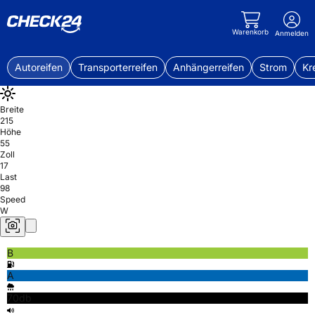
Warenkorb
Anmelden
Autoreifen
Transporterreifen
Anhängerreifen
Strom
Kr
Breite
215
Höhe
55
Zoll
17
Last
98
Speed
W
B
A
70db