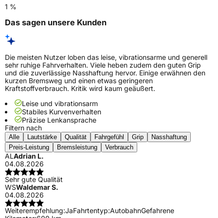
1 %
Das sagen unsere Kunden
Die meisten Nutzer loben das leise, vibrationsarme und generell
sehr ruhige Fahrverhalten. Viele heben zudem den guten Grip
und die zuverlässige Nasshaftung hervor. Einige erwähnen den
kurzen Bremsweg und einen etwas geringeren
Kraftstoffverbrauch. Kritik wird kaum geäußert.
Leise und vibrationsarm
Stabiles Kurvenverhalten
Präzise Lenkansprache
Filtern nach
Alle
Lautstärke
Qualität
Fahrgefühl
Grip
Nasshaftung
Preis-Leistung
Bremsleistung
Verbrauch
AL
Adrian L.
04.08.2026
Sehr gute Qualität
WS
Waldemar S.
04.08.2026
Weiterempfehlung:
Ja
Fahrtentyp:
Autobahn
Gefahrene