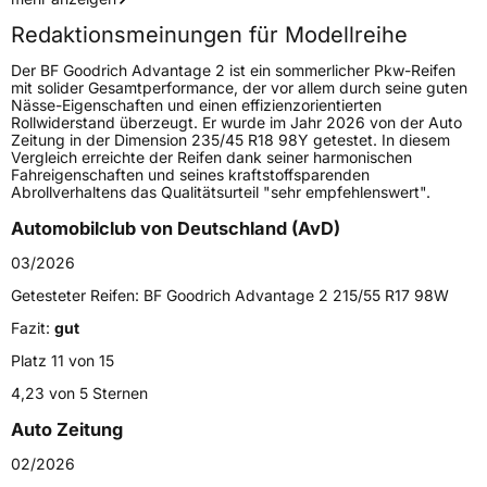
Redaktionsmeinungen für Modellreihe
Lastindex
98
Der BF Goodrich Advantage 2 ist ein sommerlicher Pkw-Reifen
mit solider Gesamtperformance, der vor allem durch seine guten
Höchstlast
750 kg
Nässe-Eigenschaften und einen effizienzorientierten
Rollwiderstand überzeugt. Er wurde im Jahr 2026 von der Auto
Gewicht (in kg)
10,74 kg
Zeitung in der Dimension 235/45 R18 98Y getestet. In diesem
Vergleich erreichte der Reifen dank seiner harmonischen
Fahreigenschaften und seines kraftstoffsparenden
Generelle Merkmale
Abrollverhaltens das Qualitätsurteil "sehr empfehlenswert".
Fahrzeugtyp
PKW
Automobilclub von Deutschland (AvD)
Verwendung
Sommerreifen
03/2026
Modellname
Advantage 2
Getesteter Reifen:
BF Goodrich Advantage 2 215/55 R17 98W
Fahrzeugart
PKW & SUV
Fazit:
gut
Platz 11 von 15
Weitere Eigenschaften
4,23 von 5 Sternen
Auto Zeitung
Schlauchtyp
TL
02/2026
Zustand
Neureifen