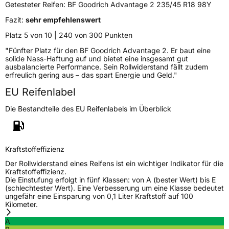
Getesteter Reifen:
BF Goodrich Advantage 2 235/45 R18 98Y
Fazit:
sehr empfehlenswert
Verstärkt
XL
Platz 5 von 10 | 240 von 300 Punkten
"Fünfter Platz für den BF Goodrich Advantage 2. Er baut eine
EU Label
solide Nass-Haftung auf und bietet eine insgesamt gut
ausbalancierte Performance. Sein Rollwiderstand fällt zudem
Effizienz
B
erfreulich gering aus – das spart Energie und Geld."
EU Reifenlabel
Nasshaftung
A
Die Bestandteile des EU Reifenlabels im Überblick
Rollgeräusch (Klasse)
B
Rollgeräusch (dB)
70
Kraftstoffeffizienz
Fahrzeugklasse
C1
Der Rollwiderstand eines Reifens ist ein wichtiger Indikator für die
Kraftstoffeffizienz.
Die Einstufung erfolgt in fünf Klassen: von A (bester Wert) bis E
3PMSF / Schneeflockensymbol / Alpine-Symbol
Nein
(schlechtester Wert). Eine Verbesserung um eine Klasse bedeutet
ungefähr eine Einsparung von 0,1 Liter Kraftstoff auf 100
Kilometer.
EPREL ID
2133563
A