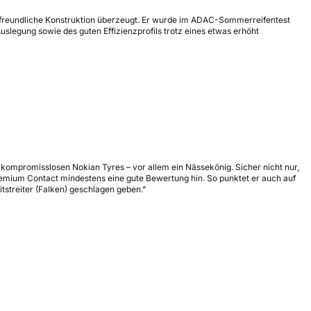
zfreundliche Konstruktion überzeugt. Er wurde im ADAC-Sommerreifentest
slegung sowie des guten Effizienzprofils trotz eines etwas erhöht
kompromisslosen Nokian Tyres – vor allem ein Nässekönig. Sicher nicht nur,
 Premium Contact mindestens eine gute Bewertung hin. So punktet er auch auf
streiter (Falken) geschlagen geben."