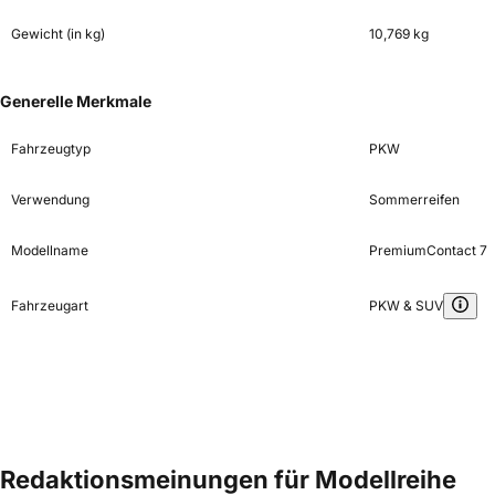
Gewicht (in kg)
10,769 kg
Generelle Merkmale
Fahrzeugtyp
PKW
Verwendung
Sommerreifen
Modellname
PremiumContact 7
Fahrzeugart
PKW & SUV
Redaktionsmeinungen für Modellreihe