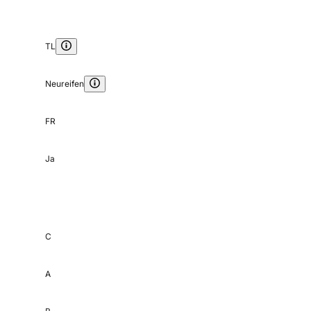
TL
Neureifen
FR
Ja
C
A