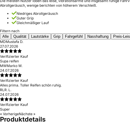
Die meisten Nutzer loben das leise, vibrationsarme und insgesamt ruhige Fahr
Abrollgeräusch, wenige berichten von höherem Verschleiß.
Niedriges Abrollgeräusch
Guter Grip
Gleichmäßiger Lauf
Filtern nach
Alle
Qualität
Lautstärke
Grip
Fahrgefühl
Nasshaftung
Preis-Lei
MD
Mustafa D.
27.07.2026
Verifizierter Kauf
Supa reifen
MW
Marko W.
24.07.2026
Verifizierter Kauf
Alles prima. Toller Reifen schön ruhig.
RL
R. L.
24.07.2026
Verifizierter Kauf
Super
« Vorherige
Nächste »
Produktdetails