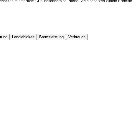
verhalten mit starkem Grip, besonders bei Nässe. Viele schätzen zudem Bremsl
stung
Langlebigkeit
Bremsleistung
Verbrauch