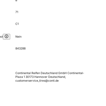
B
71
C1
ol
Nein
843288
Continental Reifen Deutschland GmbH Continental-
Plaza 1 30173 Hannover Deutschland,
customerservice_tires@conti.de