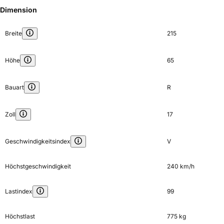
Dimension
Breite
215
Höhe
65
Bauart
R
Zoll
17
Geschwindigkeitsindex
V
Höchstgeschwindigkeit
240 km/h
Lastindex
99
Höchstlast
775 kg