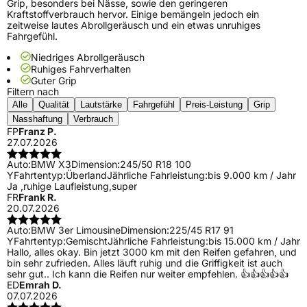
Grip, besonders bei Nässe, sowie den geringeren
Kraftstoffverbrauch hervor. Einige bemängeln jedoch ein
zeitweise lautes Abrollgeräusch und ein etwas unruhiges
Fahrgefühl.
Niedriges Abrollgeräusch
Ruhiges Fahrverhalten
Guter Grip
Filtern nach
Alle
Qualität
Lautstärke
Fahrgefühl
Preis-Leistung
Grip
Nasshaftung
Verbrauch
FP
Franz P.
27.07.2026
Auto:
BMW X3
Dimension:
245/50 R18 100
Y
Fahrtentyp:
Überland
Jährliche Fahrleistung:
bis 9.000 km / Jahr
Ja ,ruhige Laufleistung,super
FR
Frank R.
20.07.2026
Auto:
BMW 3er Limousine
Dimension:
225/45 R17 91
Y
Fahrtentyp:
Gemischt
Jährliche Fahrleistung:
bis 15.000 km / Jahr
Hallo, alles okay. Bin jetzt 3000 km mit den Reifen gefahren, und
bin sehr zufrieden. Alles läuft ruhig und die Griffigkeit ist auch
sehr gut.. Ich kann die Reifen nur weiter empfehlen. 👍👍👍👍👍
ED
Emrah D.
07.07.2026