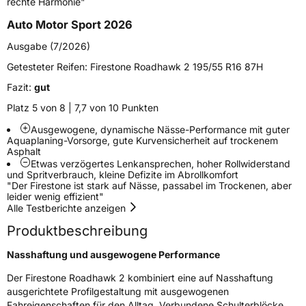
rechte Harmonie"
Auto Motor Sport 2026
Verstärkt
XL
Ausgabe (7/2026)
Felgenschutz
MFS
Getesteter Reifen:
Firestone Roadhawk 2 195/55 R16 87H
Fazit:
gut
Elektro
Ja
Platz 5 von 8 | 7,7 von 10 Punkten
Ausgewogene, dynamische Nässe-Performance mit guter
EU Label
Aquaplaning-Vorsorge, gute Kurvensicherheit auf trockenem
Asphalt
Effizienz
B
Etwas verzögertes Lenkansprechen, hoher Rollwiderstand
und Spritverbrauch, kleine Defizite im Abrollkomfort
"Der Firestone ist stark auf Nässe, passabel im Trockenen, aber
Nasshaftung
A
leider wenig effizient"
Alle Testberichte anzeigen
Rollgeräusch (Klasse)
B
Produktbeschreibung
Nasshaftung und ausgewogene Performance
Rollgeräusch (dB)
71
Der Firestone Roadhawk 2 kombiniert eine auf Nasshaftung
Fahrzeugklasse
C1
ausgerichtete Profilgestaltung mit ausgewogenen
Fahreigenschaften für den Alltag. Verbundene Schulterblöcke