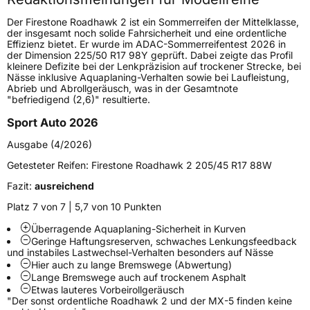
Höchstgeschwindigkeit
300 km/h
Der Firestone Roadhawk 2 ist ein Sommerreifen der Mittelklasse,
Lastindex
103
der insgesamt noch solide Fahrsicherheit und eine ordentliche
Effizienz bietet. Er wurde im ADAC-Sommerreifentest 2026 in
der Dimension 225/50 R17 98Y geprüft. Dabei zeigte das Profil
Höchstlast
875 kg
kleinere Defizite bei der Lenkpräzision auf trockener Strecke, bei
Nässe inklusive Aquaplaning-Verhalten sowie bei Laufleistung,
Gewicht (in kg)
12,27 kg
Abrieb und Abrollgeräusch, was in der Gesamtnote
"befriedigend (2,6)" resultierte.
Generelle Merkmale
Sport Auto 2026
Fahrzeugtyp
PKW
Ausgabe (4/2026)
Verwendung
Sommerreifen
Getesteter Reifen:
Firestone Roadhawk 2 205/45 R17 88W
Modellname
Roadhawk 2
Fazit:
ausreichend
Fahrzeugart
PKW & SUV
Platz 7 von 7 | 5,7 von 10 Punkten
Überragende Aquaplaning-Sicherheit in Kurven
Geringe Haftungsreserven, schwaches Lenkungsfeedback
Weitere Eigenschaften
und instabiles Lastwechsel-Verhalten besonders auf Nässe
Hier auch zu lange Bremswege (Abwertung)
Schlauchtyp
TL
Lange Bremswege auch auf trockenem Asphalt
Etwas lauteres Vorbeirollgeräusch
"Der sonst ordentliche Roadhawk 2 und der MX-5 finden keine
Zustand
Neureifen