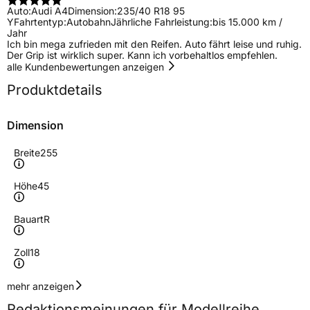
Auto:
Audi A4
Dimension:
235/40 R18 95
Y
Fahrtentyp:
Autobahn
Jährliche Fahrleistung:
bis 15.000 km /
Jahr
Ich bin mega zufrieden mit den Reifen. Auto fährt leise und ruhig.
Der Grip ist wirklich super. Kann ich vorbehaltlos empfehlen.
alle Kundenbewertungen anzeigen
Produktdetails
Dimension
Breite
255
Höhe
45
Bauart
R
Zoll
18
Geschwindigkeitsindex
Y
mehr anzeigen
Redaktionsmeinungen für Modellreihe