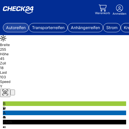
Warenkorb
Anmelden
Autoreifen
Transporterreifen
Anhängerreifen
Strom
Kr
Breite
255
Höhe
45
Zoll
18
Last
103
Speed
Y
B
A
71db