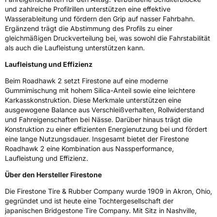
3PMSF / Schneeflockensymbol / Alpine-Symbol
Nein
und zahlreiche Profilrillen unterstützen eine effektive
Wasserableitung und fördern den Grip auf nasser Fahrbahn.
EPREL ID
502416
Ergänzend trägt die Abstimmung des Profils zu einer
gleichmäßigen Druckverteilung bei, was sowohl die Fahrstabilität
Allgemeine Produktsicherheit (GPSR)
als auch die Laufleistung unterstützen kann.
Laufleistung und Effizienz
Herstellerkontakt
BRIDGESTONE EU NV/SA, Via del Fosso del
Salceto 13/15 00128 Rome Italien,
Beim Roadhawk 2 setzt Firestone auf eine moderne
market.surveillance@bridgestone.eu
Gummimischung mit hohem Silica-Anteil sowie eine leichtere
Karkasskonstruktion. Diese Merkmale unterstützen eine
ausgewogene Balance aus Verschleißverhalten, Rollwiderstand
und Fahreigenschaften bei Nässe. Darüber hinaus trägt die
Konstruktion zu einer effizienten Energienutzung bei und fördert
eine lange Nutzungsdauer. Insgesamt bietet der Firestone
Roadhawk 2 eine Kombination aus Nassperformance,
Laufleistung und Effizienz.
Über den Hersteller Firestone
Die Firestone Tire & Rubber Company wurde 1909 in Akron, Ohio,
gegründet und ist heute eine Tochtergesellschaft der
japanischen Bridgestone Tire Company. Mit Sitz in Nashville,