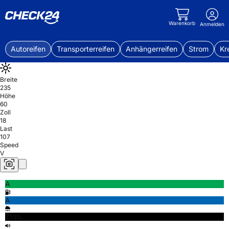
Warenkorb
Anmelden
Autoreifen
Transporterreifen
Anhängerreifen
Strom
Kr
Breite
235
Höhe
60
Zoll
18
Last
107
Speed
V
A
A
71db