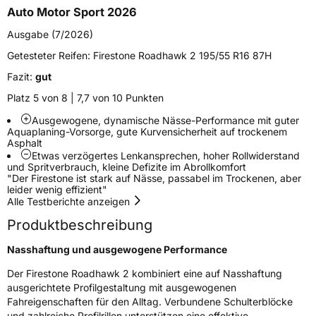
Auto Motor Sport 2026
EU Label
Ausgabe (7/2026)
Getesteter Reifen:
Firestone Roadhawk 2 195/55 R16 87H
Effizienz
A
Fazit:
gut
Nasshaftung
A
Platz 5 von 8 | 7,7 von 10 Punkten
Ausgewogene, dynamische Nässe-Performance mit guter
Rollgeräusch (Klasse)
B
Aquaplaning-Vorsorge, gute Kurvensicherheit auf trockenem
Asphalt
Etwas verzögertes Lenkansprechen, hoher Rollwiderstand
Rollgeräusch (dB)
71
und Spritverbrauch, kleine Defizite im Abrollkomfort
"Der Firestone ist stark auf Nässe, passabel im Trockenen, aber
Fahrzeugklasse
C1
leider wenig effizient"
Alle Testberichte anzeigen
3PMSF / Schneeflockensymbol / Alpine-Symbol
Nein
Produktbeschreibung
Nasshaftung und ausgewogene Performance
EPREL ID
502070
Der Firestone Roadhawk 2 kombiniert eine auf Nasshaftung
Allgemeine Produktsicherheit (GPSR)
ausgerichtete Profilgestaltung mit ausgewogenen
Fahreigenschaften für den Alltag. Verbundene Schulterblöcke
Herstellerkontakt
BRIDGESTONE EU NV/SA, Via del Fosso del
und zahlreiche Profilrillen unterstützen eine effektive