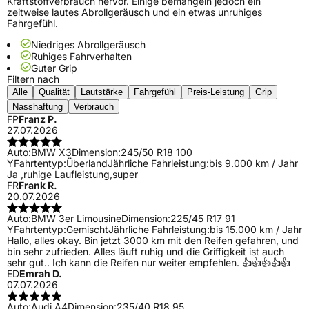
Kraftstoffverbrauch hervor. Einige bemängeln jedoch ein
zeitweise lautes Abrollgeräusch und ein etwas unruhiges
Fahrgefühl.
Niedriges Abrollgeräusch
Ruhiges Fahrverhalten
Guter Grip
Filtern nach
Alle
Qualität
Lautstärke
Fahrgefühl
Preis-Leistung
Grip
Nasshaftung
Verbrauch
FP
Franz P.
27.07.2026
Auto:
BMW X3
Dimension:
245/50 R18 100
Y
Fahrtentyp:
Überland
Jährliche Fahrleistung:
bis 9.000 km / Jahr
Ja ,ruhige Laufleistung,super
FR
Frank R.
20.07.2026
Auto:
BMW 3er Limousine
Dimension:
225/45 R17 91
Y
Fahrtentyp:
Gemischt
Jährliche Fahrleistung:
bis 15.000 km / Jahr
Hallo, alles okay. Bin jetzt 3000 km mit den Reifen gefahren, und
bin sehr zufrieden. Alles läuft ruhig und die Griffigkeit ist auch
sehr gut.. Ich kann die Reifen nur weiter empfehlen. 👍👍👍👍👍
ED
Emrah D.
07.07.2026
Auto:
Audi A4
Dimension:
235/40 R18 95