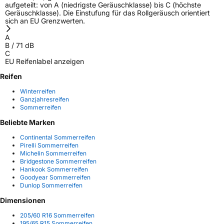
aufgeteilt: von A (niedrigste Geräuschklasse) bis C (höchste
Geräuschklasse). Die Einstufung für das Rollgeräusch orientiert
sich an EU Grenzwerten.
A
B
/
71
dB
C
EU Reifenlabel anzeigen
Reifen
Winterreifen
Ganzjahresreifen
Sommerreifen
Beliebte Marken
Continental Sommerreifen
Pirelli Sommerreifen
Michelin Sommerreifen
Bridgestone Sommerreifen
Hankook Sommerreifen
Goodyear Sommerreifen
Dunlop Sommerreifen
Dimensionen
205/60 R16 Sommerreifen
195/65 R15 Sommerreifen