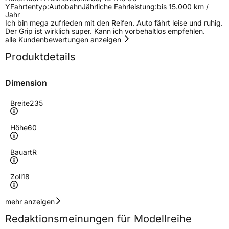
Y
Fahrtentyp:
Autobahn
Jährliche Fahrleistung:
bis 15.000 km /
Jahr
Ich bin mega zufrieden mit den Reifen. Auto fährt leise und ruhig.
Der Grip ist wirklich super. Kann ich vorbehaltlos empfehlen.
alle Kundenbewertungen anzeigen
Produktdetails
Dimension
Breite
235
Höhe
60
Bauart
R
Zoll
18
Geschwindigkeitsindex
V
mehr anzeigen
Redaktionsmeinungen für Modellreihe
Höchstgeschwindigkeit
240 km/h