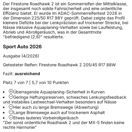
Der Firestone Roadhawk 2 ist ein Sommerreifen der Mittelklasse,
Lastindex
107
der insgesamt noch solide Fahrsicherheit und eine ordentliche
Effizienz bietet. Er wurde im ADAC-Sommerreifentest 2026 in
der Dimension 225/50 R17 98Y geprüft. Dabei zeigte das Profil
Höchstlast
975 kg
kleinere Defizite bei der Lenkpräzision auf trockener Strecke, bei
Nässe inklusive Aquaplaning-Verhalten sowie bei Laufleistung,
Abrieb und Abrollgeräusch, was in der Gesamtnote
Generelle Merkmale
"befriedigend (2,6)" resultierte.
Fahrzeugtyp
PKW
Sport Auto 2026
Verwendung
Sommerreifen
Ausgabe (4/2026)
Modellname
Roadhawk 2
Getesteter Reifen:
Firestone Roadhawk 2 205/45 R17 88W
Fahrzeugart
PKW & SUV
Fazit:
ausreichend
Platz 7 von 7 | 5,7 von 10 Punkten
Weitere Eigenschaften
Überragende Aquaplaning-Sicherheit in Kurven
Geringe Haftungsreserven, schwaches Lenkungsfeedback
Schlauchtyp
TL
und instabiles Lastwechsel-Verhalten besonders auf Nässe
Hier auch zu lange Bremswege (Abwertung)
Lange Bremswege auch auf trockenem Asphalt
Zustand
Neureifen
Etwas lauteres Vorbeirollgeräusch
"Der sonst ordentliche Roadhawk 2 und der MX-5 finden keine
rechte Harmonie"
Verstärkt
XL