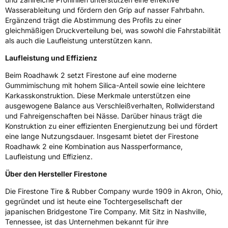
Salceto 13/15 00128 Rome Italien,
Wasserableitung und fördern den Grip auf nasser Fahrbahn.
market.surveillance@bridgestone.eu
Ergänzend trägt die Abstimmung des Profils zu einer
gleichmäßigen Druckverteilung bei, was sowohl die Fahrstabilität
als auch die Laufleistung unterstützen kann.
Laufleistung und Effizienz
Beim Roadhawk 2 setzt Firestone auf eine moderne
Gummimischung mit hohem Silica-Anteil sowie eine leichtere
Karkasskonstruktion. Diese Merkmale unterstützen eine
ausgewogene Balance aus Verschleißverhalten, Rollwiderstand
und Fahreigenschaften bei Nässe. Darüber hinaus trägt die
Konstruktion zu einer effizienten Energienutzung bei und fördert
eine lange Nutzungsdauer. Insgesamt bietet der Firestone
Roadhawk 2 eine Kombination aus Nassperformance,
Laufleistung und Effizienz.
Über den Hersteller Firestone
Die Firestone Tire & Rubber Company wurde 1909 in Akron, Ohio,
gegründet und ist heute eine Tochtergesellschaft der
japanischen Bridgestone Tire Company. Mit Sitz in Nashville,
Tennessee, ist das Unternehmen bekannt für ihre