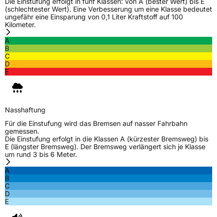
Die Einstufung erfolgt in fünf Klassen: von A (bester Wert) bis E
(schlechtester Wert). Eine Verbesserung um eine Klasse bedeutet
ungefähr eine Einsparung von 0,1 Liter Kraftstoff auf 100
Kilometer.
A
B
C
D
E
Nasshaftung
Für die Einstufung wird das Bremsen auf nasser Fahrbahn
gemessen.
Die Einstufung erfolgt in die Klassen A (kürzester Bremsweg) bis
E (längster Bremsweg). Der Bremsweg verlängert sich je Klasse
um rund 3 bis 6 Meter.
A
B
C
D
E