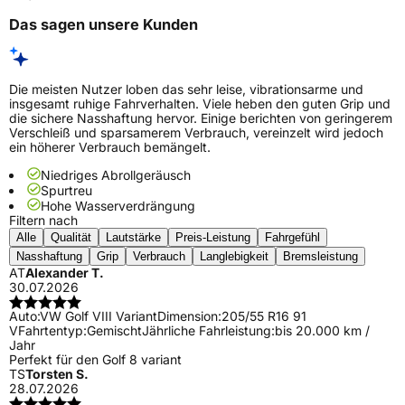
Das sagen unsere Kunden
Die meisten Nutzer loben das sehr leise, vibrationsarme und
insgesamt ruhige Fahrverhalten. Viele heben den guten Grip und
die sichere Nasshaftung hervor. Einige berichten von geringerem
Verschleiß und sparsamerem Verbrauch, vereinzelt wird jedoch
ein höherer Verbrauch bemängelt.
Niedriges Abrollgeräusch
Spurtreu
Hohe Wasserverdrängung
Filtern nach
Alle
Qualität
Lautstärke
Preis-Leistung
Fahrgefühl
Nasshaftung
Grip
Verbrauch
Langlebigkeit
Bremsleistung
AT
Alexander T.
30.07.2026
Auto:
VW Golf VIII Variant
Dimension:
205/55 R16 91
V
Fahrtentyp:
Gemischt
Jährliche Fahrleistung:
bis 20.000 km /
Jahr
Perfekt für den Golf 8 variant
TS
Torsten S.
28.07.2026