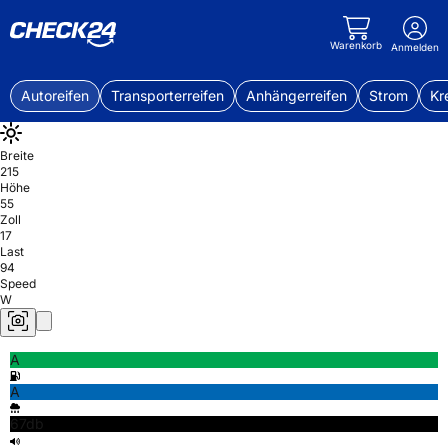
Warenkorb
Anmelden
Autoreifen
Transporterreifen
Anhängerreifen
Strom
Kr
Breite
215
Höhe
55
Zoll
17
Last
94
Speed
W
A
A
67db