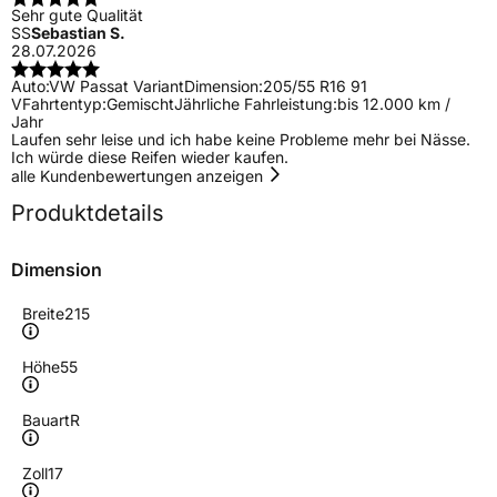
Sehr gute Qualität
SS
Sebastian S.
28.07.2026
Auto:
VW Passat Variant
Dimension:
205/55 R16 91
V
Fahrtentyp:
Gemischt
Jährliche Fahrleistung:
bis 12.000 km /
Jahr
Laufen sehr leise und ich habe keine Probleme mehr bei Nässe.
Ich würde diese Reifen wieder kaufen.
alle Kundenbewertungen anzeigen
Produktdetails
Dimension
Breite
215
Höhe
55
Bauart
R
Zoll
17