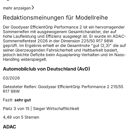
Geschwindigkeitsindex
W
mehr anzeigen
Redaktionsmeinungen für Modellreihe
Höchstgeschwindigkeit
270 km/h
Der Goodyear EfficientGrip Performance 2 ist ein hervorragender
Lastindex
94
Sommerreifen mit ausgewogenem Gesamtcharakter, der auf
hohe Laufleistung und Effizienz ausgelegt ist. Er wurde im ADAC-
Sommerreifentest 2026 in der Dimension 225/50 R17 98W
Höchstlast
670 kg
geprüft. Im Ergebnis erhielt er die Gesamtnote "gut (2,3)" die auf
seiner überzeugenden Fahrsicherheit und Haltbarkeit basiert,
jedoch leichte Defizite beim Aquaplaning-Verhalten und im Nass-
Generelle Merkmale
Handling widerspiegelt.
Fahrzeugtyp
PKW
Automobilclub von Deutschland (AvD)
Verwendung
Sommerreifen
03/2026
Modellname
EfficientGrip Performance 2
Getesteter Reifen:
Goodyear EfficientGrip Performance 2 215/55
R17 98W
Fahrzeugart
PKW & SUV
Fazit:
sehr gut
Platz 3 von 15 | Sieger Wirtschaftlichkeit
Weitere Eigenschaften
4,49 von 5 Sternen
Schlauchtyp
TL
ADAC