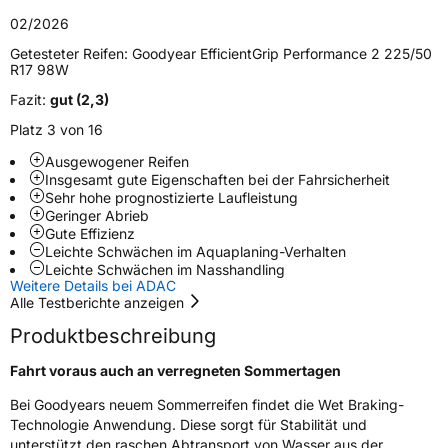
Zustand
Neureifen
02/2026
Getesteter Reifen:
Goodyear EfficientGrip Performance 2 225/50
R17 98W
Elektro
Ja
Fazit:
gut (2,3)
Empfohlen für VW
(+)
Platz 3 von 16
EU Label
Ausgewogener Reifen
Insgesamt gute Eigenschaften bei der Fahrsicherheit
Sehr hohe prognostizierte Laufleistung
Effizienz
A
Geringer Abrieb
Gute Effizienz
Nasshaftung
A
Leichte Schwächen im Aquaplaning-Verhalten
Leichte Schwächen im Nasshandling
Weitere Details bei ADAC
Rollgeräusch (Klasse)
A
Alle Testberichte anzeigen
Produktbeschreibung
Rollgeräusch (dB)
67
Fahrt voraus auch an verregneten Sommertagen
Fahrzeugklasse
C1
Bei Goodyears neuem Sommerreifen findet die Wet Braking-
3PMSF / Schneeflockensymbol / Alpine-Symbol
Nein
Technologie Anwendung. Diese sorgt für Stabilität und
unterstützt den raschen Abtransport von Wasser aus der