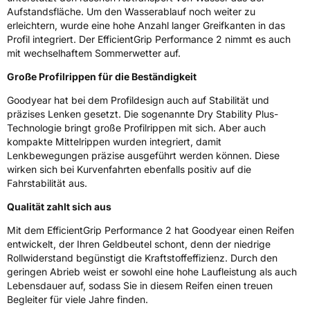
Aufstandsfläche. Um den Wasserablauf noch weiter zu
EPREL ID
1437455
erleichtern, wurde eine hohe Anzahl langer Greifkanten in das
Profil integriert. Der EfficientGrip Performance 2 nimmt es auch
Allgemeine Produktsicherheit (GPSR)
mit wechselhaftem Sommerwetter auf.
Herstellerkontakt
Goodyear S.A. Innovation Center Avenue
Große Profilrippen für die Beständigkeit
Gordon Smith 7750 Colmar-Berg Luxemburg,
www.goodyear.eu
Goodyear hat bei dem Profildesign auch auf Stabilität und
präzises Lenken gesetzt. Die sogenannte Dry Stability Plus-
Technologie bringt große Profilrippen mit sich. Aber auch
kompakte Mittelrippen wurden integriert, damit
Lenkbewegungen präzise ausgeführt werden können. Diese
wirken sich bei Kurvenfahrten ebenfalls positiv auf die
Fahrstabilität aus.
Qualität zahlt sich aus
Mit dem EfficientGrip Performance 2 hat Goodyear einen Reifen
entwickelt, der Ihren Geldbeutel schont, denn der niedrige
Rollwiderstand begünstigt die Kraftstoffeffizienz. Durch den
geringen Abrieb weist er sowohl eine hohe Laufleistung als auch
Lebensdauer auf, sodass Sie in diesem Reifen einen treuen
Begleiter für viele Jahre finden.