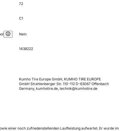
72
C1
ol
Nein
1438222
Kumho Tire Europe GmbH, KUMHO TIRE EUROPE
GmbH Strahlenberger Str. 110-112 D-63067 Offenbach
Germany, kumhotire.de, technik@kumhotire.de
ie einer noch zufriedenstellenden Laufleistung aufwartet. Er wurde im