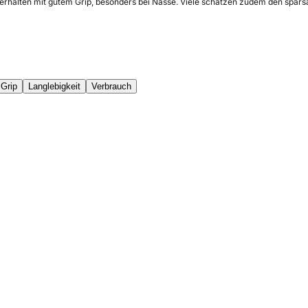
verhalten mit gutem Grip, besonders bei Nässe. Viele schätzen zudem den spars
Grip
Langlebigkeit
Verbrauch