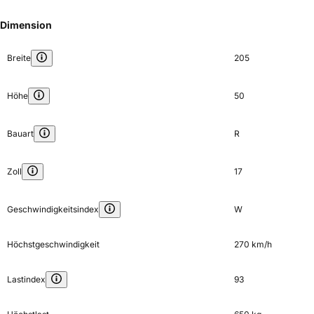
Dimension
Breite
205
Höhe
50
Bauart
R
Zoll
17
Geschwindigkeitsindex
W
Höchstgeschwindigkeit
270 km/h
Lastindex
93