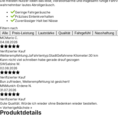
Die meisten Nutzer loben das leise, vibrationsarme und insgesamt ruhige Fahr
wahrnehmbar lautes Abrollgeräusch.
Geringe Fahrgeräusche
Präzises Einlenkverhalten
Zuverlässiger Halt bei Nässe
Filtern nach
Alle
Preis-Leistung
Lautstärke
Qualität
Fahrgefühl
Nasshaftung
MC
Mario C.
04.08.2026
Verifizierter Kauf
Weiterempfehlung:
Ja
Fahrtentyp:
Stadt
Gefahrene Kilometer:
30 km
Kann nicht viel schreiben habe gerade drauf gezogen
SW
Sabine W.
02.08.2026
Verifizierter Kauf
Bun zufrieden, Weiterempfehlung ist gesichert!
MN
Munkh-Erdene N.
31.07.2026
Verifizierter Kauf
Gute Qualität. Würde ich wieder ohne Bedenken wieder bestellen.
« Vorherige
Nächste »
Produktdetails