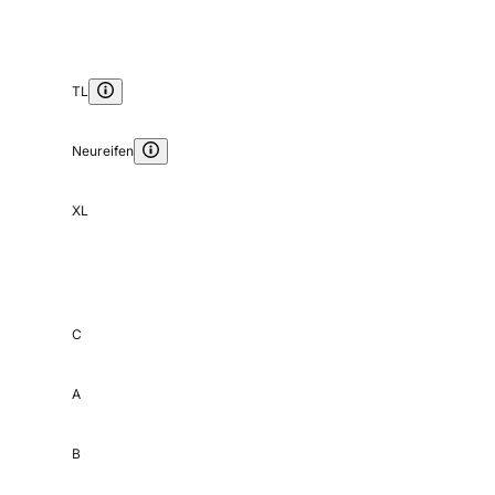
TL
Neureifen
XL
C
A
B