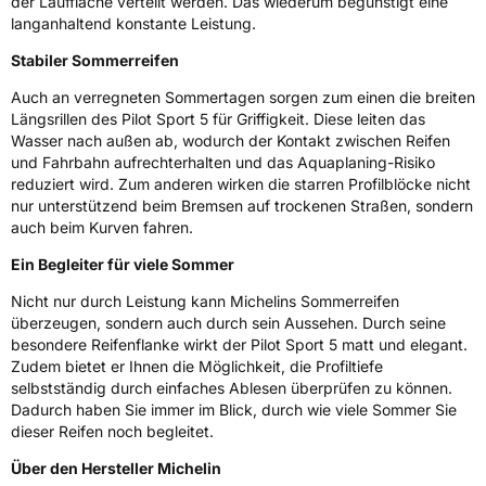
der Lauffläche verteilt werden. Das wiederum begünstigt eine
langanhaltend konstante Leistung.
Allgemeine Produktsicherheit (GPSR)
Stabiler Sommerreifen
Herstellerkontakt
MANUFACTURE FRANCAISE DES
PNEUMATIQUES MICHELIN, place des
Auch an verregneten Sommertagen sorgen zum einen die breiten
Carmes-Déchaux 23 63000 Clermont-
Längsrillen des Pilot Sport 5 für Griffigkeit. Diese leiten das
Ferrand Frankreich, contact@tc.michelin.eu
Wasser nach außen ab, wodurch der Kontakt zwischen Reifen
und Fahrbahn aufrechterhalten und das Aquaplaning-Risiko
reduziert wird. Zum anderen wirken die starren Profilblöcke nicht
nur unterstützend beim Bremsen auf trockenen Straßen, sondern
auch beim Kurven fahren.
Ein Begleiter für viele Sommer
Nicht nur durch Leistung kann Michelins Sommerreifen
überzeugen, sondern auch durch sein Aussehen. Durch seine
besondere Reifenflanke wirkt der Pilot Sport 5 matt und elegant.
Zudem bietet er Ihnen die Möglichkeit, die Profiltiefe
selbstständig durch einfaches Ablesen überprüfen zu können.
Dadurch haben Sie immer im Blick, durch wie viele Sommer Sie
dieser Reifen noch begleitet.
Über den Hersteller Michelin