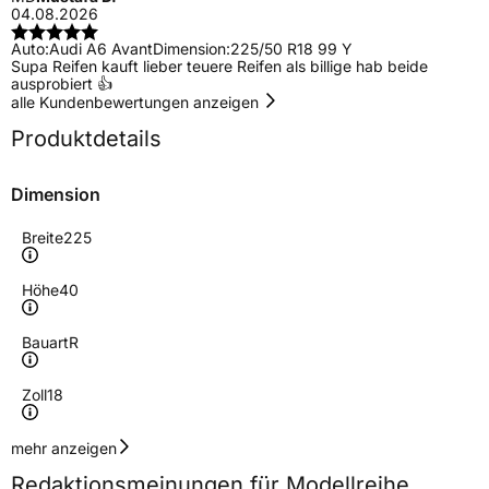
04.08.2026
Auto:
Audi A6 Avant
Dimension:
225/50 R18 99 Y
Supa Reifen kauft lieber teuere Reifen als billige hab beide
ausprobiert 👍
alle Kundenbewertungen anzeigen
Produktdetails
Dimension
Breite
225
Höhe
40
Bauart
R
Zoll
18
Geschwindigkeitsindex
Y
mehr anzeigen
Redaktionsmeinungen für Modellreihe