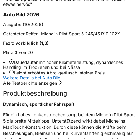
etwas nervös"
Verstärkt
XL
Auto Bild 2026
Ausgabe (10/2026)
EU Label
Getesteter Reifen:
Michelin Pilot Sport 5 245/45 R19 102Y
Effizienz
C
Fazit:
vorbildlich (1,3)
Platz 3 von 20
Nasshaftung
A
Dauerläufer mit hoher Kilometerleistung, dynamisches
Handling im Trockenen und bei Nässe
Rollgeräusch (Klasse)
B
Leicht erhöhtes Abrollgeräusch, stolzer Preis
Weitere Details bei Auto Bild
Alle Testberichte anzeigen
Rollgeräusch (dB)
72
Produktbeschreibung
Fahrzeugklasse
C1
Dynamisch, sportlicher Fahrspaß
3PMSF / Schneeflockensymbol / Alpine-Symbol
Nein
Für ein hohes Lenkansprechen sorgt bei dem Michelin Pilot Sport
5 die breite Mittelrippe. Unterstützend wirkt dabei Michelins
Eisgrip
Nein
MaxTouch-Konstruktion. Durch diese können die Kräfte beim
Beschleunigen, Bremsen und bei Kurvenfahrten gleichmäßig auf
EPREL ID
909610