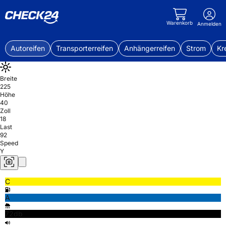
Warenkorb
Anmelden
Autoreifen
Transporterreifen
Anhängerreifen
Strom
Kr
Breite
225
Höhe
40
Zoll
18
Last
92
Speed
Y
C
A
72db