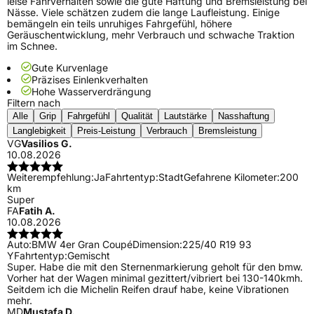
leise Fahrverhalten sowie die gute Haftung und Bremsleistung bei
Nässe. Viele schätzen zudem die lange Laufleistung. Einige
bemängeln ein teils unruhiges Fahrgefühl, höhere
Geräuschentwicklung, mehr Verbrauch und schwache Traktion
im Schnee.
Gute Kurvenlage
Präzises Einlenkverhalten
Hohe Wasserverdrängung
Filtern nach
Alle
Grip
Fahrgefühl
Qualität
Lautstärke
Nasshaftung
Langlebigkeit
Preis-Leistung
Verbrauch
Bremsleistung
VG
Vasilios G.
10.08.2026
Weiterempfehlung:
Ja
Fahrtentyp:
Stadt
Gefahrene Kilometer:
200
km
Super
FA
Fatih A.
10.08.2026
Auto:
BMW 4er Gran Coupé
Dimension:
225/40 R19 93
Y
Fahrtentyp:
Gemischt
Super. Habe die mit den Sternenmarkierung geholt für den bmw.
Vorher hat der Wagen minimal gezittert/vibriert bei 130-140kmh.
Seitdem ich die Michelin Reifen drauf habe, keine Vibrationen
mehr.
MD
Mustafa D.