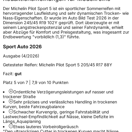
Höchstgeschwindigkeit
300 km/h
Der Michelin Pilot Sport 5 ist ein sportlicher Sommerreifen mit
Lastindex
92
hervorragender Laufleistung und sehr dynamischen Trocken- wie
Nass-Eigenschaften. Er wurde im Auto Bild Test 2026 in der
Dimension 245/45 R19 102Y geprüft. Dort überzeugte er mit
Höchstlast
630 kg
seinem Langstreckenpotenzial und seiner Fahrdynamik, erhielt
aber Abzüge für Komfort und Preisgestaltung, was insgesamt zur
Gewicht (in kg)
9,24 kg
Endbewertung "vorbildlich (1,3)" führte.
Sport Auto 2026
Generelle Merkmale
Ausgabe (4/2026)
Fahrzeugtyp
PKW
Getesteter Reifen:
Michelin Pilot Sport 5 205/45 R17 88Y
Verwendung
Sommerreifen
Fazit:
gut
Modellname
Pilot Sport 5
Platz 5 von 7 | 7,9 von 10 Punkten
Fahrzeugart
PKW & SUV
Ordentliche Verzögerungsleistungen auf nasser und
trockener Straße
Sehr präzises und verlässliches Handling in trockenen
Weitere Eigenschaften
Kurven, beste Fahrzeugbalance
Schwacher Kurvengrip, geringe Fahrstabilität und
Schlauchtyp
TL
Lastwechsel-Empfindlichkeit auf Nässe, kleine Defizite im
Längs_Aquaplaning
Etwas lauteres Vorbeirollgeräusch
Zustand
Neureifen
"Den ultrapräzisen Cutter in trockenen Kurven macht Nässe