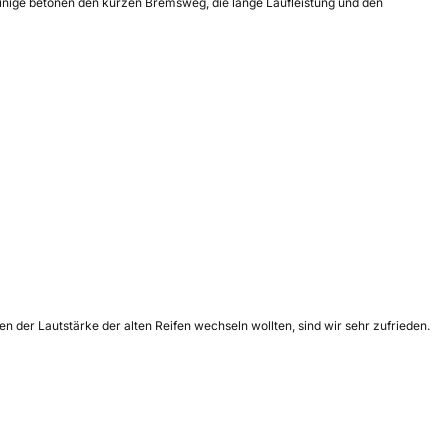
 Einige betonen den kurzen Bremsweg, die lange Laufleistung und den
en der Lautstärke der alten Reifen wechseln wollten, sind wir sehr zufrieden.