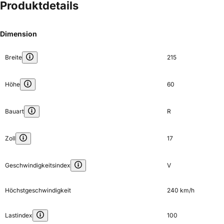
Produktdetails
Dimension
Breite
215
Höhe
60
Bauart
R
Zoll
17
Geschwindigkeitsindex
V
Höchstgeschwindigkeit
240 km/h
Lastindex
100