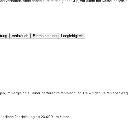
Fahrverhalten. Viele heben zudem den guten Grip, vor allem bei Nässe, hervor.
stung
Verbrauch
Bremsleistung
Langlebigkeit
egen, im vergleich zu einer härteren reifenmischung. Da wir den Reifen aber weg
Jährliche Fahrleistung:
bis 20.000 km / Jahr