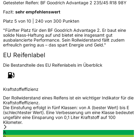
Getesteter Reifen:
BF Goodrich Advantage 2 235/45 R18 98Y
Fazit:
sehr empfehlenswert
Verstärkt
XL
Platz 5 von 10 | 240 von 300 Punkten
"Fünfter Platz für den BF Goodrich Advantage 2. Er baut eine
EU Label
solide Nass-Haftung auf und bietet eine insgesamt gut
ausbalancierte Performance. Sein Rollwiderstand fällt zudem
Effizienz
B
erfreulich gering aus – das spart Energie und Geld."
EU Reifenlabel
Nasshaftung
A
Die Bestandteile des EU Reifenlabels im Überblick
Rollgeräusch (Klasse)
B
Rollgeräusch (dB)
72
Kraftstoffeffizienz
Fahrzeugklasse
C1
Der Rollwiderstand eines Reifens ist ein wichtiger Indikator für die
Kraftstoffeffizienz.
Die Einstufung erfolgt in fünf Klassen: von A (bester Wert) bis E
3PMSF / Schneeflockensymbol / Alpine-Symbol
Nein
(schlechtester Wert). Eine Verbesserung um eine Klasse bedeutet
ungefähr eine Einsparung von 0,1 Liter Kraftstoff auf 100
Kilometer.
Eisgrip
Nein
A
EPREL ID
2478108