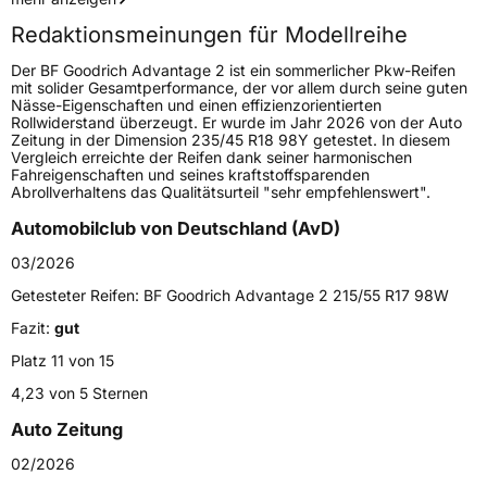
Redaktionsmeinungen für Modellreihe
Höchstgeschwindigkeit
240 km/h
Der BF Goodrich Advantage 2 ist ein sommerlicher Pkw-Reifen
Lastindex
96
mit solider Gesamtperformance, der vor allem durch seine guten
Nässe-Eigenschaften und einen effizienzorientierten
Rollwiderstand überzeugt. Er wurde im Jahr 2026 von der Auto
Höchstlast
710 kg
Zeitung in der Dimension 235/45 R18 98Y getestet. In diesem
Vergleich erreichte der Reifen dank seiner harmonischen
Fahreigenschaften und seines kraftstoffsparenden
Generelle Merkmale
Abrollverhaltens das Qualitätsurteil "sehr empfehlenswert".
Fahrzeugtyp
PKW
Automobilclub von Deutschland (AvD)
Verwendung
Sommerreifen
03/2026
Modellname
Advantage 2
Getesteter Reifen:
BF Goodrich Advantage 2 215/55 R17 98W
Fahrzeugart
PKW & SUV
Fazit:
gut
Platz 11 von 15
Weitere Eigenschaften
4,23 von 5 Sternen
Auto Zeitung
Schlauchtyp
TL
02/2026
Zustand
Neureifen