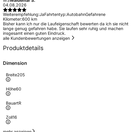
WS
Waldemar S.
04.08.2026
Weiterempfehlung:
Ja
Fahrtentyp:
Autobahn
Gefahrene
Kilometer:
600 km
Bisher kann ich nur die Laufeigenschaft bewerten da ich sie nicht
lange genug gefahren habe. Sie laufen sehr ruhig und machen
insgesamt einen guten Eindruck.
alle Kundenbewertungen anzeigen
Produktdetails
Dimension
Breite
205
Höhe
60
Bauart
R
Zoll
16
Geschwindigkeitsindex
V
mehr anzeigen