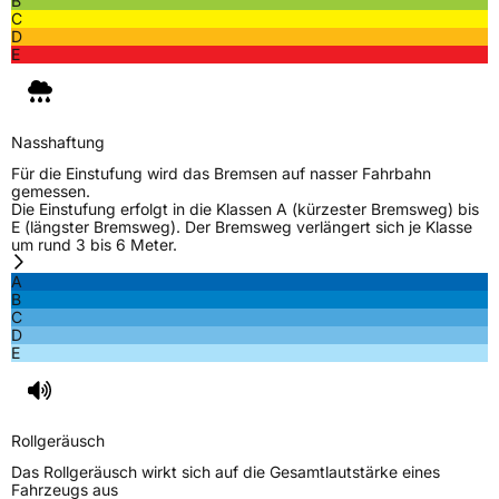
B
C
D
Allgemeine Produktsicherheit (GPSR)
E
Herstellerkontakt
MANUFACTURE FRANCAISE DES
PNEUMATIQUES MICHELIN, place des
Carmes-Déchaux 23 63000 Clermont-
Ferrand Frankreich, contact@tc.michelin.eu
Nasshaftung
Für die Einstufung wird das Bremsen auf nasser Fahrbahn
gemessen.
Die Einstufung erfolgt in die Klassen A (kürzester Bremsweg) bis
E (längster Bremsweg). Der Bremsweg verlängert sich je Klasse
um rund 3 bis 6 Meter.
A
B
C
D
E
Rollgeräusch
Das Rollgeräusch wirkt sich auf die Gesamtlautstärke eines
Fahrzeugs aus