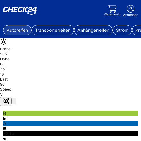
Warenkorb
Anmelden
Autoreifen
Transporterreifen
Anhängerreifen
Strom
Kr
Breite
205
Höhe
60
Zoll
16
Last
96
Speed
V
B
A
72db