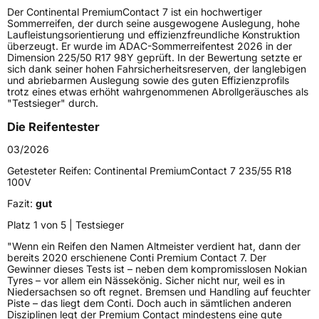
Der Continental PremiumContact 7 ist ein hochwertiger
Lastindex
92
Sommerreifen, der durch seine ausgewogene Auslegung, hohe
Laufleistungsorientierung und effizienzfreundliche Konstruktion
überzeugt. Er wurde im ADAC-Sommerreifentest 2026 in der
Höchstlast
630 kg
Dimension 225/50 R17 98Y geprüft. In der Bewertung setzte er
sich dank seiner hohen Fahrsicherheitsreserven, der langlebigen
Gewicht (in kg)
8,907 kg
und abriebarmen Auslegung sowie des guten Effizienzprofils
trotz eines etwas erhöht wahrgenommenen Abrollgeräusches als
"Testsieger" durch.
Generelle Merkmale
Die Reifentester
Fahrzeugtyp
PKW
03/2026
Verwendung
Sommerreifen
Getesteter Reifen:
Continental PremiumContact 7 235/55 R18
Modellname
PremiumContact 7
100V
Fahrzeugart
PKW & SUV
Fazit:
gut
Platz 1 von 5 | Testsieger
Weitere Eigenschaften
"Wenn ein Reifen den Namen Altmeister verdient hat, dann der
bereits 2020 erschienene Conti Premium Contact 7. Der
Schlauchtyp
TL
Gewinner dieses Tests ist – neben dem kompromisslosen Nokian
Tyres – vor allem ein Nässekönig. Sicher nicht nur, weil es in
Niedersachsen so oft regnet. Bremsen und Handling auf feuchter
Zustand
Neureifen
Piste – das liegt dem Conti. Doch auch in sämtlichen anderen
Disziplinen legt der Premium Contact mindestens eine gute