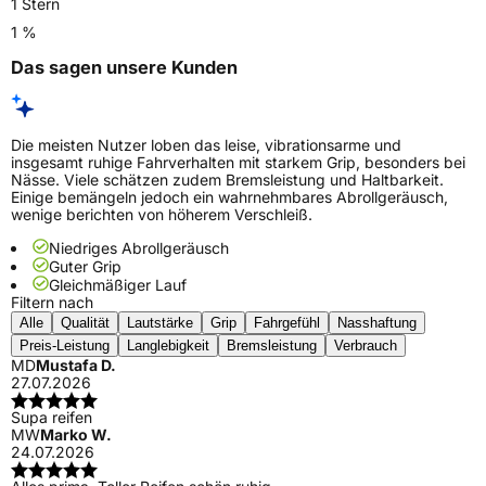
1 Stern
1 %
Das sagen unsere Kunden
Die meisten Nutzer loben das leise, vibrationsarme und
insgesamt ruhige Fahrverhalten mit starkem Grip, besonders bei
Nässe. Viele schätzen zudem Bremsleistung und Haltbarkeit.
Einige bemängeln jedoch ein wahrnehmbares Abrollgeräusch,
wenige berichten von höherem Verschleiß.
Niedriges Abrollgeräusch
Guter Grip
Gleichmäßiger Lauf
Filtern nach
Alle
Qualität
Lautstärke
Grip
Fahrgefühl
Nasshaftung
Preis-Leistung
Langlebigkeit
Bremsleistung
Verbrauch
MD
Mustafa D.
27.07.2026
Supa reifen
MW
Marko W.
24.07.2026