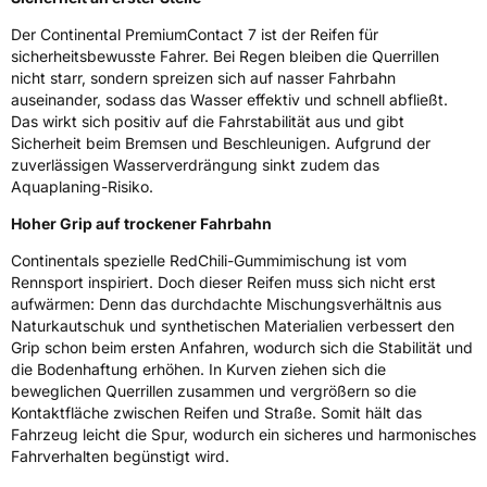
Der Continental PremiumContact 7 ist der Reifen für
EPREL ID
834107
sicherheitsbewusste Fahrer. Bei Regen bleiben die Querrillen
nicht starr, sondern spreizen sich auf nasser Fahrbahn
Allgemeine Produktsicherheit (GPSR)
auseinander, sodass das Wasser effektiv und schnell abfließt.
Das wirkt sich positiv auf die Fahrstabilität aus und gibt
Herstellerkontakt
Continental Reifen Deutschland GmbH
Sicherheit beim Bremsen und Beschleunigen. Aufgrund der
Continental-Plaza 1 30173 Hannover
zuverlässigen Wasserverdrängung sinkt zudem das
Deutschland,
customerservice_tires@conti.de
Aquaplaning-Risiko.
Hoher Grip auf trockener Fahrbahn
Continentals spezielle RedChili-Gummimischung ist vom
Rennsport inspiriert. Doch dieser Reifen muss sich nicht erst
aufwärmen: Denn das durchdachte Mischungsverhältnis aus
Naturkautschuk und synthetischen Materialien verbessert den
Grip schon beim ersten Anfahren, wodurch sich die Stabilität und
die Bodenhaftung erhöhen. In Kurven ziehen sich die
beweglichen Querrillen zusammen und vergrößern so die
Kontaktfläche zwischen Reifen und Straße. Somit hält das
Fahrzeug leicht die Spur, wodurch ein sicheres und harmonisches
Fahrverhalten begünstigt wird.