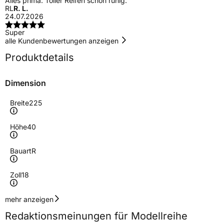
Alles prima. Toller Reifen schön ruhig.
RL
R. L.
24.07.2026
Super
alle Kundenbewertungen anzeigen
Produktdetails
Dimension
Breite
225
Höhe
40
Bauart
R
Zoll
18
Geschwindigkeitsindex
Y
mehr anzeigen
Redaktionsmeinungen für Modellreihe
Höchstgeschwindigkeit
300 km/h