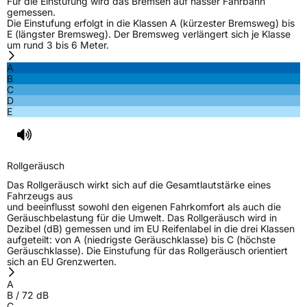
Für die Einstufung wird das Bremsen auf nasser Fahrbahn
gemessen.
Die Einstufung erfolgt in die Klassen A (kürzester Bremsweg) bis
E (längster Bremsweg). Der Bremsweg verlängert sich je Klasse
um rund 3 bis 6 Meter.
A
B
C
D
E
Rollgeräusch
Das Rollgeräusch wirkt sich auf die Gesamtlautstärke eines
Fahrzeugs aus
und beeinflusst sowohl den eigenen Fahrkomfort als auch die
Geräuschbelastung für die Umwelt. Das Rollgeräusch wird in
Dezibel (dB) gemessen und im EU Reifenlabel in die drei Klassen
aufgeteilt: von A (niedrigste Geräuschklasse) bis C (höchste
Geräuschklasse). Die Einstufung für das Rollgeräusch orientiert
sich an EU Grenzwerten.
A
B
/
72
dB
C