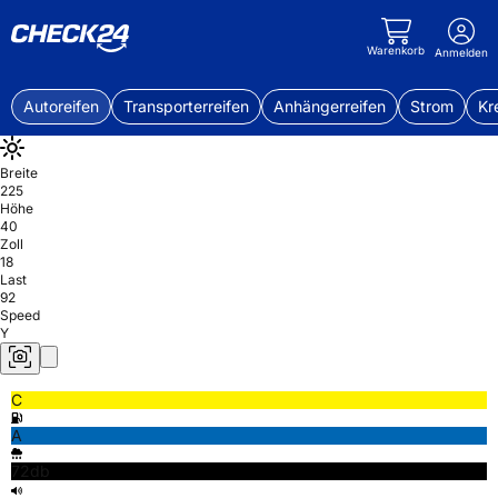
Warenkorb
Anmelden
Autoreifen
Transporterreifen
Anhängerreifen
Strom
Kr
Breite
225
Höhe
40
Zoll
18
Last
92
Speed
Y
C
A
72db