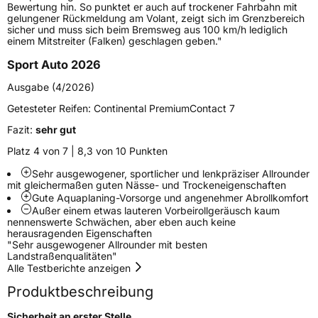
Bewertung hin. So punktet er auch auf trockener Fahrbahn mit
Verstärkt
XL
gelungener Rückmeldung am Volant, zeigt sich im Grenzbereich
sicher und muss sich beim Bremsweg aus 100 km/h lediglich
einem Mitstreiter (Falken) geschlagen geben."
Felgenschutz
FR
Sport Auto 2026
Elektro
Ja
Ausgabe (4/2026)
Getesteter Reifen:
Continental PremiumContact 7
EU Label
Fazit:
sehr gut
Platz 4 von 7 | 8,3 von 10 Punkten
Effizienz
C
Sehr ausgewogener, sportlicher und lenkpräziser Allrounder
mit gleichermaßen guten Nässe- und Trockeneigenschaften
Nasshaftung
A
Gute Aquaplaning-Vorsorge und angenehmer Abrollkomfort
Außer einem etwas lauteren Vorbeirollgeräusch kaum
nennenswerte Schwächen, aber eben auch keine
Rollgeräusch (Klasse)
B
herausragenden Eigenschaften
"Sehr ausgewogener Allrounder mit besten
Landstraßenqualitäten"
Rollgeräusch (dB)
72
Alle Testberichte anzeigen
Fahrzeugklasse
C1
Produktbeschreibung
3PMSF / Schneeflockensymbol / Alpine-Symbol
Nein
Sicherheit an erster Stelle