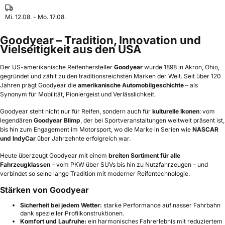
Mi. 12.08. - Mo. 17.08.
Goodyear – Tradition, Innovation und
Vielseitigkeit aus den USA
Der US-amerikanische Reifenhersteller
Goodyear
wurde 1898 in Akron, Ohio,
gegründet und zählt zu den traditionsreichsten Marken der Welt. Seit über 120
Jahren prägt Goodyear die
amerikanische Automobilgeschichte
– als
Synonym für Mobilität, Pioniergeist und Verlässlichkeit.
Goodyear steht nicht nur für Reifen, sondern auch für
kulturelle Ikonen
: vom
legendären
Goodyear Blimp
, der bei Sportveranstaltungen weltweit präsent ist,
bis hin zum Engagement im Motorsport, wo die Marke in Serien wie
NASCAR
und IndyCar
über Jahrzehnte erfolgreich war.
Heute überzeugt Goodyear mit einem
breiten Sortiment für alle
Fahrzeugklassen
– vom PKW über SUVs bis hin zu Nutzfahrzeugen – und
verbindet so seine lange Tradition mit moderner Reifentechnologie.
Stärken von Goodyear
Sicherheit bei jedem Wetter:
starke Performance auf nasser Fahrbahn
dank spezieller Profilkonstruktionen.
Komfort und Laufruhe:
ein harmonisches Fahrerlebnis mit reduziertem