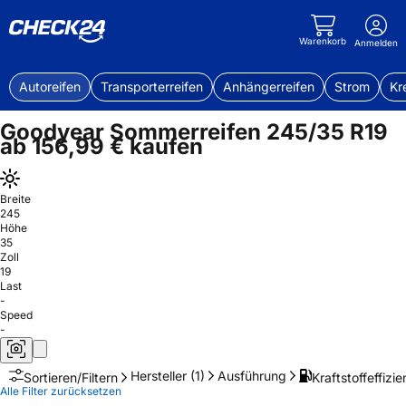
Warenkorb
Anmelden
Autoreifen
Transporterreifen
Anhängerreifen
Strom
Kr
Goodyear Sommerreifen 245/35 R19
ab 156,99 € kaufen
Breite
245
Höhe
35
Zoll
19
Last
-
Speed
-
Hersteller
(1)
Ausführung
Kraftstoffeffizie
Sortieren/Filtern
Alle Filter zurücksetzen