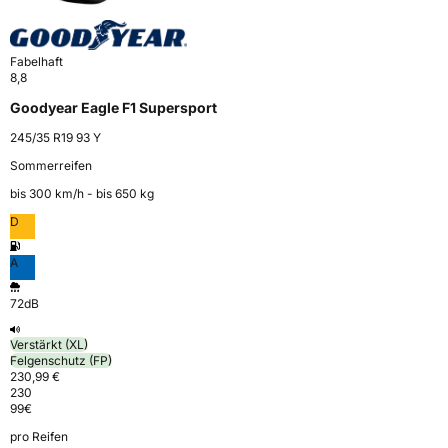
Fabelhaft
8,8
Goodyear Eagle F1 Supersport
245/35 R19 93 Y
Sommerreifen
bis 300 km⁠/⁠h - bis 650 kg
D
A
72dB
Verstärkt (XL)
Felgenschutz (FP)
230,99 €
230
99
€
pro Reifen