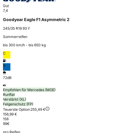
Gut
7,4
Goodyear Eagle F1 Asymmetric 2
245/35 R19 93 Y
Sommerreifen
bis 300 km⁠/⁠h - bis 650 kg
C
A
72dB
Empfohlen für Mercedes (MOE)
Runflat
Verstärkt (XL)
Felgenschutz (FP)
Teuerste Option:
255,49 €
156,99 €
156
99
€
pro Reifen