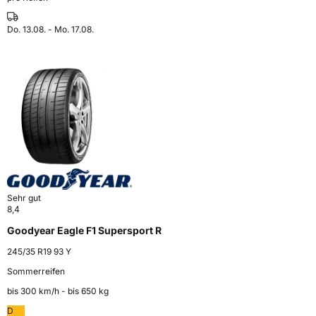
Do. 13.08. - Mo. 17.08.
Sehr gut
8,4
Goodyear Eagle F1 Supersport R
245/35 R19 93 Y
Sommerreifen
bis 300 km⁠/⁠h - bis 650 kg
D