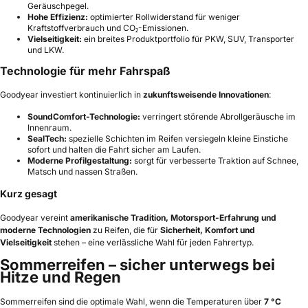
Geräuschpegel.
Hohe Effizienz:
optimierter Rollwiderstand für weniger
Kraftstoffverbrauch und CO₂-Emissionen.
Vielseitigkeit:
ein breites Produktportfolio für PKW, SUV, Transporter
und LKW.
Technologie für mehr Fahrspaß
Goodyear investiert kontinuierlich in
zukunftsweisende Innovationen
:
SoundComfort-Technologie:
verringert störende Abrollgeräusche im
Innenraum.
SealTech:
spezielle Schichten im Reifen versiegeln kleine Einstiche
sofort und halten die Fahrt sicher am Laufen.
Moderne Profilgestaltung:
sorgt für verbesserte Traktion auf Schnee,
Matsch und nassen Straßen.
Kurz gesagt
Goodyear vereint
amerikanische Tradition, Motorsport-Erfahrung und
moderne Technologien
zu Reifen, die für
Sicherheit, Komfort und
Vielseitigkeit
stehen – eine verlässliche Wahl für jeden Fahrertyp.
Sommerreifen – sicher unterwegs bei
Hitze und Regen
Sommerreifen sind die optimale Wahl, wenn die Temperaturen über
7 °C