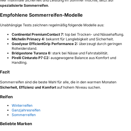
Wer maximale Sicherheit und Leistung im Sommer möchte, setzt auf
spezialisierte Sommerreifen
.
Empfohlene Sommerreifen-Modelle
Unabhängige Tests zeichnen regelmäßig folgende Modelle aus:
Continental PremiumContact 7:
top bei Trocken- und Nässehaftung.
Michelin Primacy 4:
bekannt für Langlebigkeit und Sicherheit.
Goodyear EfficientGrip Performance 2:
überzeugt durch geringen
Rollwiderstand.
Bridgestone Turanza 6:
stark bei Nässe und Fahrstabilität.
Pirelli Cinturato P7 C2:
ausgewogene Balance aus Komfort und
Handling.
Fazit
Sommerreifen sind die beste Wahl für alle, die in den warmen Monaten
Sicherheit, Effizienz und Komfort
auf hohem Niveau suchen.
Reifen
Winterreifen
Ganzjahresreifen
Sommerreifen
Beliebte Marken