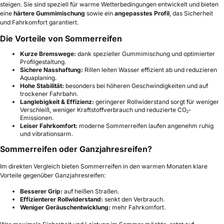
steigen. Sie sind speziell für warme Wetterbedingungen entwickelt und bieten
eine
härtere Gummimischung
sowie ein
angepasstes Profil
, das Sicherheit
und Fahrkomfort garantiert.
Die Vorteile von Sommerreifen
Kurze Bremswege:
dank spezieller Gummimischung und optimierter
Profilgestaltung.
Sichere Nasshaftung:
Rillen leiten Wasser effizient ab und reduzieren
Aquaplaning.
Hohe Stabilität:
besonders bei höheren Geschwindigkeiten und auf
trockener Fahrbahn.
Langlebigkeit & Effizienz:
geringerer Rollwiderstand sorgt für weniger
Verschleiß, weniger Kraftstoffverbrauch und reduzierte CO₂-
Emissionen.
Leiser Fahrkomfort:
moderne Sommerreifen laufen angenehm ruhig
und vibrationsarm.
Sommerreifen oder Ganzjahresreifen?
Im direkten Vergleich bieten Sommerreifen in den warmen Monaten klare
Vorteile gegenüber Ganzjahresreifen:
Besserer Grip:
auf heißen Straßen.
Effizienterer Rollwiderstand:
senkt den Verbrauch.
Weniger Geräuschentwicklung:
mehr Fahrkomfort.