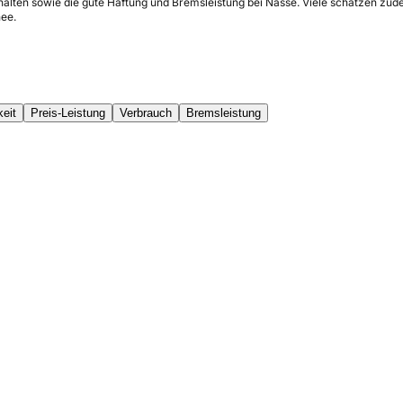
halten sowie die gute Haftung und Bremsleistung bei Nässe. Viele schätzen zude
ee.
keit
Preis-Leistung
Verbrauch
Bremsleistung