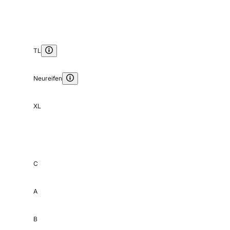
TL
Neureifen
XL
C
A
B