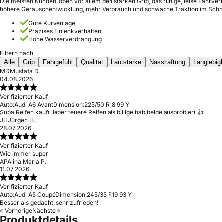
Die meisten Kunden loben vor allem den starken Grip, das ruhige, leise Fahrver
höhere Geräuschentwicklung, mehr Verbrauch und schwache Traktion im Schn
Gute Kurvenlage
Präzises Einlenkverhalten
Hohe Wasserverdrängung
Filtern nach
Alle
Grip
Fahrgefühl
Qualität
Lautstärke
Nasshaftung
Langlebig
MD
Mustafa D.
04.08.2026
Verifizierter Kauf
Auto:
Audi A6 Avant
Dimension:
225/50 R18 99 Y
Supa Reifen kauft lieber teuere Reifen als billige hab beide ausprobiert 👍
JH
Jürgen H.
28.07.2026
Verifizierter Kauf
Wie immer super
AP
Alina Maria P.
11.07.2026
Verifizierter Kauf
Auto:
Audi A5 Coupé
Dimension:
245/35 R19 93 Y
Besser als gedacht, sehr zufrieden!
« Vorherige
Nächste »
Produktdetails