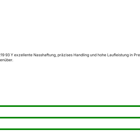
 R19 93 Y exzellente Nasshaftung, präzises Handling und hohe Laufleistung in P
genüber.