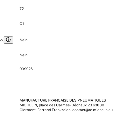
72
C1
ol
Nein
Nein
909926
MANUFACTURE FRANCAISE DES PNEUMATIQUES
MICHELIN, place des Carmes-Déchaux 23 63000
Clermont-Ferrand Frankreich, contact@tc.michelin.eu