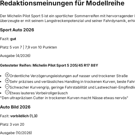
Redaktionsmeinungen für Modellreihe
Der Michelin Pilot Sport 5 ist ein sportlicher Sommerreifen mit hervorragende
überzeugte er mit seinem Langstreckenpotenzial und seiner Fahrdynamik, erhiel
Sport Auto 2026
Fazit:
gut
Platz 5 von 7 | 7,9 von 10 Punkten
Ausgabe (4/2026)
Getesteter Reifen:
Michelin Pilot Sport 5 205/45 R17 88Y
Ordentliche Verzögerungsleistungen auf nasser und trockener Straße
Sehr präzises und verlässliches Handling in trockenen Kurven, beste Fa
Schwacher Kurvengrip, geringe Fahrstabilität und Lastwechsel-Empfindlic
Etwas lauteres Vorbeirollgeräusch
"Den ultrapräzisen Cutter in trockenen Kurven macht Nässe etwas nervös"
Auto Bild 2026
Fazit:
vorbildlich (1,3)
Platz 3 von 20
Ausgabe (10/2026)