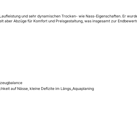
r Laufleistung und sehr dynamischen Trocken- wie Nass-Eigenschaften. Er wurde
t aber Abzüge für Komfort und Preisgestaltung, was insgesamt zur Endbewertung
hrzeugbalance
hkeit auf Nässe, kleine Defizite im Längs_Aquaplaning