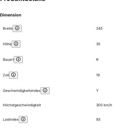
Dimension
Breite
245
Höhe
35
Bauart
R
Zoll
19
Geschwindigkeitsindex
Y
Höchstgeschwindigkeit
300 km/h
Lastindex
93