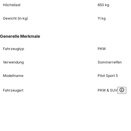
Höchstlast
650 kg
Gewicht (in kg)
11 kg
Generelle Merkmale
Fahrzeugtyp
PKW
Verwendung
Sommerreifen
Modellname
Pilot Sport 5
Fahrzeugart
PKW & SUV