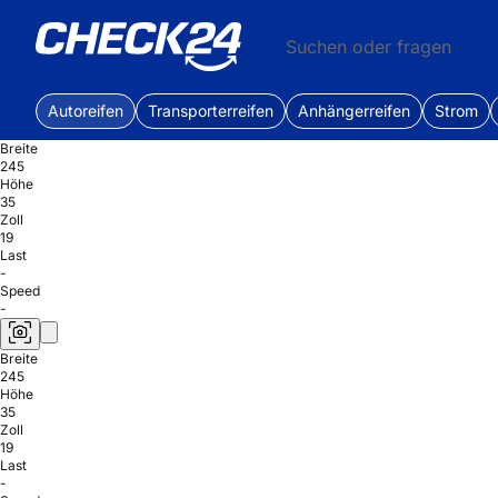
Suchen oder fragen
Autoreifen
Transporterreifen
Anhängerreifen
Strom
Breite
245
Höhe
35
Zoll
19
Last
-
Speed
-
Breite
245
Höhe
35
Zoll
19
Last
-