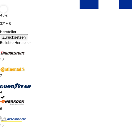
48 €
371+ €
Hersteller
Zurücksetzen
Beliebte Hersteller
10
7
4
6
15