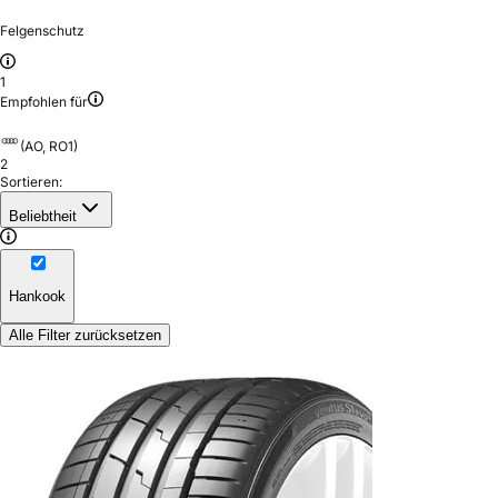
Felgenschutz
1
Empfohlen für
(AO, RO1)
2
Sortieren:
Beliebtheit
Hankook
Alle Filter zurücksetzen