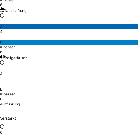
6
Nasshaftung
A
4
B
& besser
6
Rollgeräusch
A
1
B
& besser
6
Ausführung
Verstärkt
6