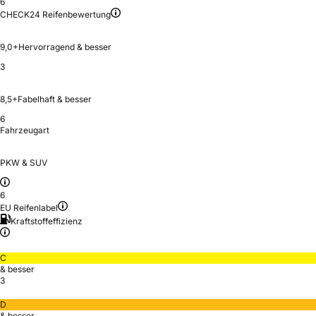
6
CHECK24 Reifenbewertung
9,0+
Hervorragend & besser
3
8,5+
Fabelhaft & besser
6
Fahrzeugart
PKW & SUV
6
EU Reifenlabel
Kraftstoffeffizienz
C
& besser
3
D
& besser