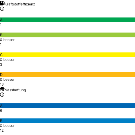
Kraftstoffeffizienz
A
1
B
& besser
1
C
& besser
3
D
& besser
13
Nasshaftung
A
6
B
& besser
12