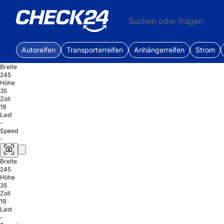
Suchen oder fragen
Autoreifen
Transporterreifen
Anhängerreifen
Strom
Breite
245
Höhe
35
Zoll
19
Last
-
Speed
-
Breite
245
Höhe
35
Zoll
19
Last
-