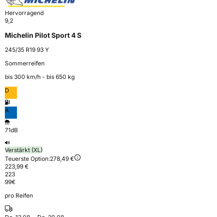
Hervorragend
9,2
Michelin Pilot Sport 4 S
245/35 R19 93 Y
Sommerreifen
bis 300 km⁠/⁠h - bis 650 kg
D
A
71dB
Verstärkt (XL)
Teuerste Option:
278,49 €
223,99 €
223
99
€
pro Reifen