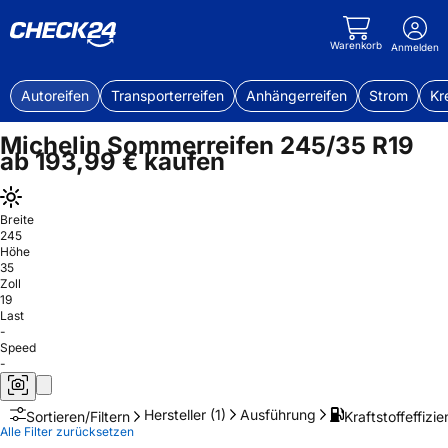
Warenkorb
Anmelden
Autoreifen
Transporterreifen
Anhängerreifen
Strom
Kr
Michelin Sommerreifen 245/35 R19
ab 193,99 € kaufen
Breite
245
Höhe
35
Zoll
19
Last
-
Speed
-
Hersteller
(1)
Ausführung
Kraftstoffeffizie
Sortieren/Filtern
Alle Filter zurücksetzen