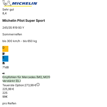
Sehr gut
8,4
Michelin Pilot Super Sport
245/35 R19 93 Y
Sommerreifen
bis 300 km⁠/⁠h - bis 650 kg
D
B
71dB
Empfohlen für Mercedes (MO, MO1)
Verstärkt (EL)
Teuerste Option:
273,99 €
225,99 €
225
99
€
pro Reifen