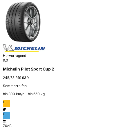
Hervorragend
9,0
Michelin Pilot Sport Cup 2
245/35 R19 93 Y
Sommerreifen
bis 300 km⁠/⁠h - bis 650 kg
D
C
70dB