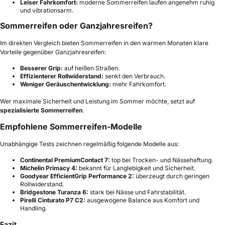
Leiser Fahrkomfort:
moderne Sommerreifen laufen angenehm ruhig
und vibrationsarm.
Sommerreifen oder Ganzjahresreifen?
Im direkten Vergleich bieten Sommerreifen in den warmen Monaten klare
Vorteile gegenüber Ganzjahresreifen:
Besserer Grip:
auf heißen Straßen.
Effizienterer Rollwiderstand:
senkt den Verbrauch.
Weniger Geräuschentwicklung:
mehr Fahrkomfort.
Wer maximale Sicherheit und Leistung im Sommer möchte, setzt auf
spezialisierte Sommerreifen
.
Empfohlene Sommerreifen-Modelle
Unabhängige Tests zeichnen regelmäßig folgende Modelle aus:
Continental PremiumContact 7:
top bei Trocken- und Nässehaftung.
Michelin Primacy 4:
bekannt für Langlebigkeit und Sicherheit.
Goodyear EfficientGrip Performance 2:
überzeugt durch geringen
Rollwiderstand.
Bridgestone Turanza 6:
stark bei Nässe und Fahrstabilität.
Pirelli Cinturato P7 C2:
ausgewogene Balance aus Komfort und
Handling.
Fazit