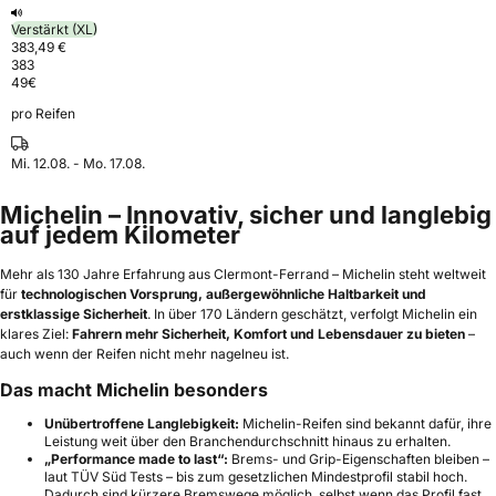
Verstärkt (XL)
383,49 €
383
49
€
pro Reifen
Mi. 12.08. - Mo. 17.08.
Michelin – Innovativ, sicher und langlebig
auf jedem Kilometer
Mehr als 130 Jahre Erfahrung aus Clermont-Ferrand – Michelin steht weltweit
für
technologischen Vorsprung, außergewöhnliche Haltbarkeit und
erstklassige Sicherheit
. In über 170 Ländern geschätzt, verfolgt Michelin ein
klares Ziel:
Fahrern mehr Sicherheit, Komfort und Lebensdauer zu bieten
–
auch wenn der Reifen nicht mehr nagelneu ist.
Das macht Michelin besonders
Unübertroffene Langlebigkeit:
Michelin-Reifen sind bekannt dafür, ihre
Leistung weit über den Branchendurchschnitt hinaus zu erhalten.
„Performance made to last“:
Brems- und Grip-Eigenschaften bleiben –
laut TÜV Süd Tests – bis zum gesetzlichen Mindestprofil stabil hoch.
Dadurch sind kürzere Bremswege möglich, selbst wenn das Profil fast