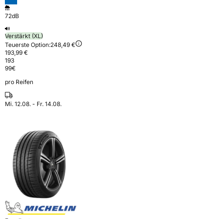
72dB
Verstärkt (XL)
Teuerste Option:
248,49 €
193,99 €
193
99
€
pro Reifen
Mi. 12.08. - Fr. 14.08.