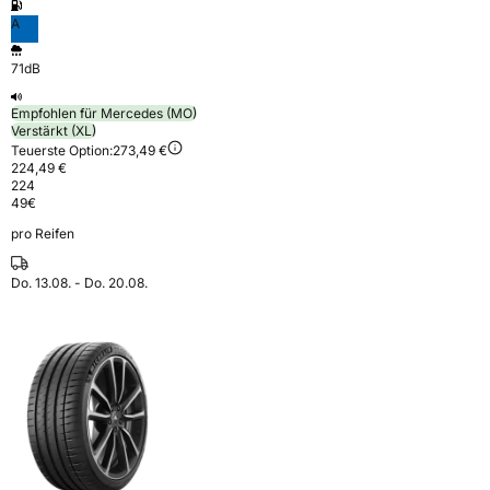
A
71dB
Empfohlen für Mercedes (MO)
Verstärkt (XL)
Teuerste Option:
273,49 €
224,49 €
224
49
€
pro Reifen
Do. 13.08. - Do. 20.08.