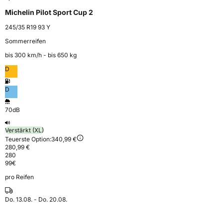
Michelin Pilot Sport Cup 2
245/35 R19 93 Y
Sommerreifen
bis 300 km⁠/⁠h - bis 650 kg
D
D
70dB
Verstärkt (XL)
Teuerste Option:
340,99 €
280,99 €
280
99
€
pro Reifen
Do. 13.08. - Do. 20.08.