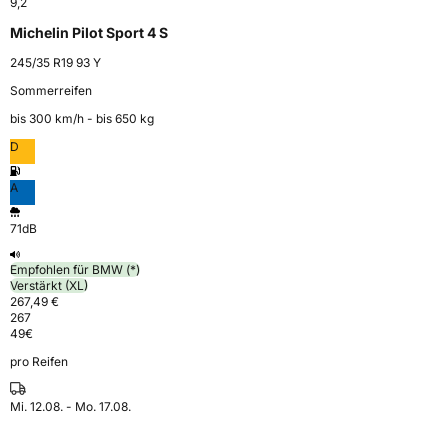
9,2
Michelin Pilot Sport 4 S
245/35 R19 93 Y
Sommerreifen
bis 300 km⁠/⁠h - bis 650 kg
D
A
71dB
Empfohlen für BMW (*)
Verstärkt (XL)
267,49 €
267
49
€
pro Reifen
Mi. 12.08. - Mo. 17.08.