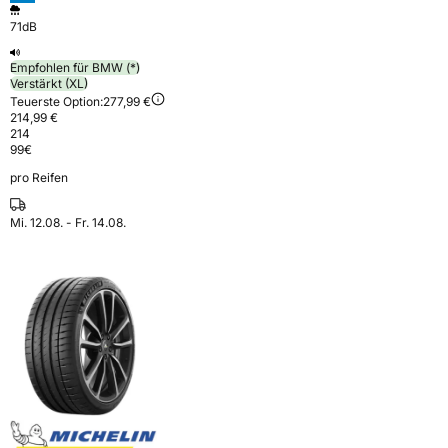
71dB
Empfohlen für BMW (*)
Verstärkt (XL)
Teuerste Option:
277,99 €
214,99 €
214
99
€
pro Reifen
Mi. 12.08. - Fr. 14.08.