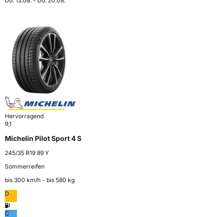
Do. 13.08. - Do. 20.08.
Hervorragend
9,1
Michelin Pilot Sport 4 S
245/35 R19 89 Y
Sommerreifen
bis 300 km⁠/⁠h - bis 580 kg
D
C