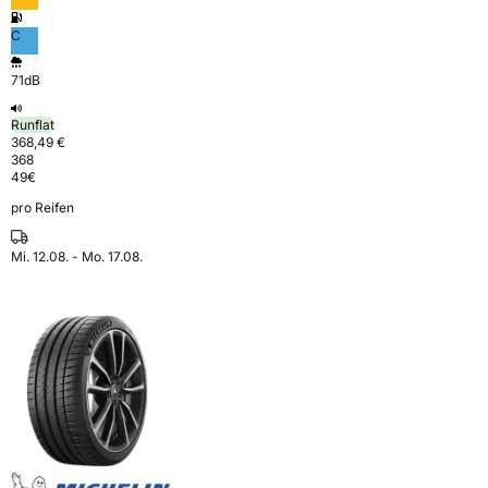
C
71dB
Runflat
368,49 €
368
49
€
pro Reifen
Mi. 12.08. - Mo. 17.08.