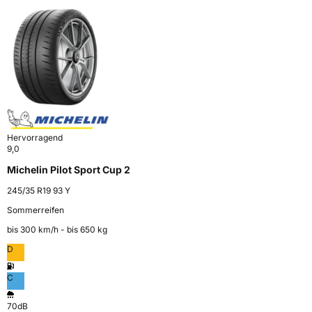
Hervorragend
9,0
Michelin Pilot Sport Cup 2
245/35 R19 93 Y
Sommerreifen
bis 300 km⁠/⁠h - bis 650 kg
D
C
70dB