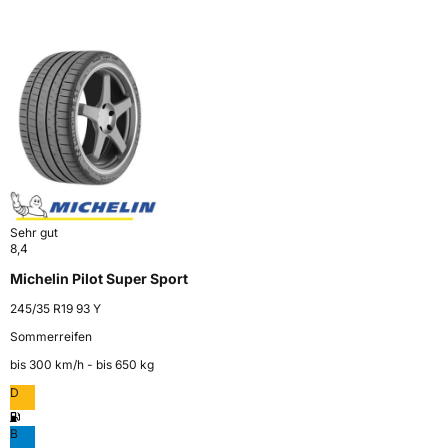
Sehr gut
8,4
Michelin Pilot Super Sport
245/35 R19 93 Y
Sommerreifen
bis 300 km⁠/⁠h - bis 650 kg
D
B