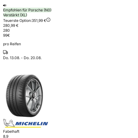
Empfohlen für Porsche (N0)
Verstärkt (XL)
Teuerste Option:
351,99 €
280,99 €
280
99
€
pro Reifen
Do. 13.08. - Do. 20.08.
Fabelhaft
8,9