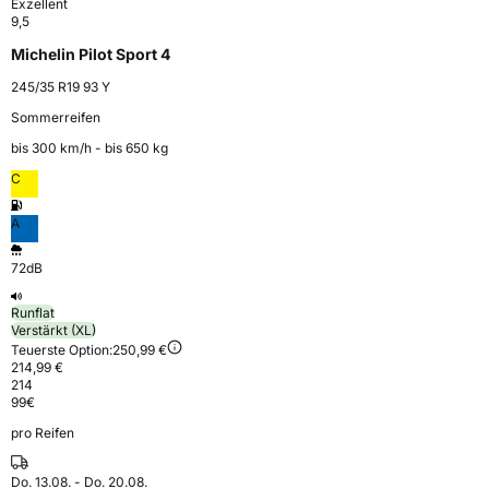
Exzellent
9,5
Michelin Pilot Sport 4
245/35 R19 93 Y
Sommerreifen
bis 300 km⁠/⁠h - bis 650 kg
C
A
72dB
Runflat
Verstärkt (XL)
Teuerste Option:
250,99 €
214,99 €
214
99
€
pro Reifen
Do. 13.08. - Do. 20.08.