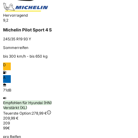
Hervorragend
9,2
Michelin Pilot Sport 4 S
245/35 R19 93 Y
Sommerreifen
bis 300 km⁠/⁠h - bis 650 kg
D
A
71dB
Empfohlen für Hyundai (HN)
Verstärkt (XL)
Teuerste Option:
278,99 €
209,99 €
209
99
€
pro Reifen