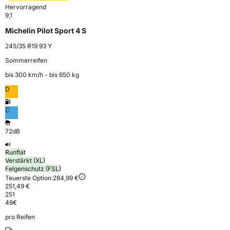
Hervorragend
9,1
Michelin Pilot Sport 4 S
245/35 R19 93 Y
Sommerreifen
bis 300 km⁠/⁠h - bis 650 kg
D
C
72dB
Runflat
Verstärkt (XL)
Felgenschutz (FSL)
Teuerste Option:
284,99 €
251,49 €
251
49
€
pro Reifen