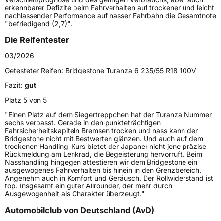
Gewicht (in kg)
11,203 kg
erkennbarer Defizite beim Fahrverhalten auf trockener und leicht
nachlassender Performance auf nasser Fahrbahn die Gesamtnote
"befriedigend (2,7)".
Generelle Merkmale
Die Reifentester
Fahrzeugtyp
PKW
03/2026
Verwendung
Sommerreifen
Getesteter Reifen:
Bridgestone Turanza 6 235/55 R18 100V
Modellname
Turanza 6
Fazit:
gut
Fahrzeugart
PKW & SUV
Platz 5 von 5
"Einen Platz auf dem Siegertreppchen hat der Turanza Nummer
Weitere Eigenschaften
sechs verpasst. Gerade in den punkteträchtigen
Fahrsicherheitskapiteln Bremsen trocken und nass kann der
Schlauchtyp
TL
Bridgestone nicht mit Bestwerten glänzen. Und auch auf dem
trockenen Handling-Kurs bietet der Japaner nicht jene präzise
Rückmeldung am Lenkrad, die Begeisterung hervorruft. Beim
Zustand
Neureifen
Nasshandling hingegen attestieren wir dem Bridgestone ein
ausgewogenes Fahrverhalten bis hinein in den Grenzbereich.
Angenehm auch in Komfort und Geräusch. Der Rollwiderstand ist
Verstärkt
XL
top. Insgesamt ein guter Allrounder, der mehr durch
Ausgewogenheit als Charakter überzeugt."
Felgenschutz
FP
Automobilclub von Deutschland (AvD)