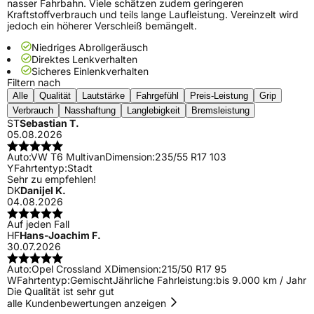
nasser Fahrbahn. Viele schätzen zudem geringeren
Kraftstoffverbrauch und teils lange Laufleistung. Vereinzelt wird
jedoch ein höherer Verschleiß bemängelt.
Niedriges Abrollgeräusch
Direktes Lenkverhalten
Sicheres Einlenkverhalten
Filtern nach
Alle
Qualität
Lautstärke
Fahrgefühl
Preis-Leistung
Grip
Verbrauch
Nasshaftung
Langlebigkeit
Bremsleistung
ST
Sebastian T.
05.08.2026
Auto:
VW T6 Multivan
Dimension:
235/55 R17 103
Y
Fahrtentyp:
Stadt
Sehr zu empfehlen!
DK
Danijel K.
04.08.2026
Auf jeden Fall
HF
Hans-Joachim F.
30.07.2026
Auto:
Opel Crossland X
Dimension:
215/50 R17 95
W
Fahrtentyp:
Gemischt
Jährliche Fahrleistung:
bis 9.000 km / Jahr
Die Qualität ist sehr gut
alle Kundenbewertungen anzeigen