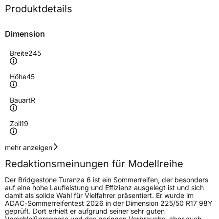
Produktdetails
Dimension
Breite
245
Höhe
45
Bauart
R
Zoll
19
Geschwindigkeitsindex
Y
mehr anzeigen
Redaktionsmeinungen für Modellreihe
Höchstgeschwindigkeit
300 km/h
Der Bridgestone Turanza 6 ist ein Sommerreifen, der besonders
Lastindex
102
auf eine hohe Laufleistung und Effizienz ausgelegt ist und sich
damit als solide Wahl für Vielfahrer präsentiert. Er wurde im
ADAC-Sommerreifentest 2026 in der Dimension 225/50 R17 98Y
Höchstlast
850 kg
geprüft. Dort erhielt er aufgrund seiner sehr guten
Verschleißprognose und des geringen Verbrauchs, aber auch