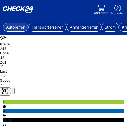
Warenkorb
Anmelden
Autoreifen
Transporterreifen
Anhängerreifen
Strom
Kr
Breite
245
Höhe
45
Zoll
19
Last
102
Speed
Y
B
A
70db