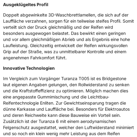
Ausgeklügeltes Profil
Herstellerkontakt
BRIDGESTONE EU NV/SA, Via del Fosso del
Salceto 13/15 00128 Rome Italien,
Doppelt abgewinkelte 3D-Waschbrettlamellen, die sich auf der
market.surveillance@bridgestone.eu
Lauffläche verzahnen, sorgen für ein teilweise steifes Profil. Somit
verteilt sich der Druck gleichmäßig und der Reifen wird
besonders ausgewogen belastet. Das bewirkt einen geringen
und vor allem gleichmäßigen Abrieb und als Ergebnis eine hohe
Laufleistung. Gleichzeitig entwickelt der Reifen wirkungsvollen
Grip auf der Straße, was zu unmittelbarer Kontrolle und einem
angenehmen Fahrkomfort führt.
Innovative Technologien
Im Vergleich zum Vorgänger Turanza T005 ist es Bridgestone
laut eigenen Angaben gelungen, den Rollwiderstand zu senken
und die Kraftstoffeffizienz zu optimieren. Möglich machen dies
eine angepasste Gummimischung und die Leichtbau-
Reifentechnologie Enliten. Zur Gewichtseinsparung tragen die
dünne Karkasse und Lauffläche bei. Besonders für Elektroautos
und deren Reichweite kann diese Bauweise ein Vorteil sein.
Zusätzlich ist der Turanza 6 mit einem aerodynamischen
Felgenschutz ausgestattet, welcher den Luftwiderstand minimiert
und so noch ein klein wenig mehr Leistung aus dem Reifen