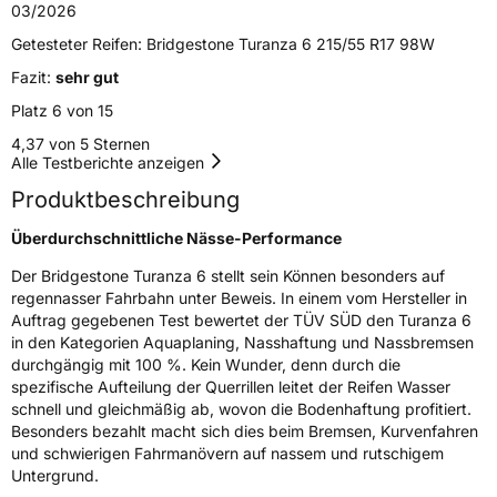
03/2026
Elektro
Ja
Getesteter Reifen:
Bridgestone Turanza 6 215/55 R17 98W
Fazit:
sehr gut
EU Label
Platz 6 von 15
Effizienz
B
4,37 von 5 Sternen
Alle Testberichte anzeigen
Nasshaftung
A
Produktbeschreibung
Überdurchschnittliche Nässe-Performance
Rollgeräusch (Klasse)
B
Der Bridgestone Turanza 6 stellt sein Können besonders auf
Rollgeräusch (dB)
70
regennasser Fahrbahn unter Beweis. In einem vom Hersteller in
Auftrag gegebenen Test bewertet der TÜV SÜD den Turanza 6
Fahrzeugklasse
C1
in den Kategorien Aquaplaning, Nasshaftung und Nassbremsen
durchgängig mit 100 %. Kein Wunder, denn durch die
3PMSF / Schneeflockensymbol / Alpine-Symbol
Nein
spezifische Aufteilung der Querrillen leitet der Reifen Wasser
schnell und gleichmäßig ab, wovon die Bodenhaftung profitiert.
Besonders bezahlt macht sich dies beim Bremsen, Kurvenfahren
EPREL ID
502276
und schwierigen Fahrmanövern auf nassem und rutschigem
Untergrund.
Allgemeine Produktsicherheit (GPSR)